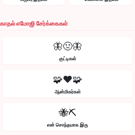
காதல் எமோஜி சேர்க்கைகள்
🦋🤢🦋
குட்டிகள்
🧩❤️🧩
ஆன்மிகர்கள்
🐝⛏️
என் சொந்தமாக இரு