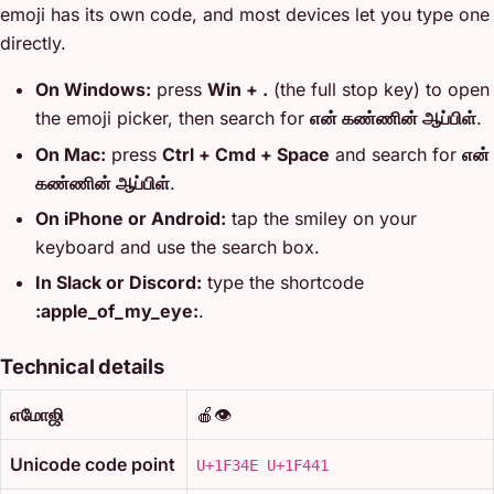
emoji has its own code, and most devices let you type one
directly.
On Windows:
press
Win + .
(the full stop key) to open
the emoji picker, then search for
என் கண்ணின் ஆப்பிள்
.
On Mac:
press
Ctrl + Cmd + Space
and search for
என்
கண்ணின் ஆப்பிள்
.
On iPhone or Android:
tap the smiley on your
keyboard and use the search box.
In Slack or Discord:
type the shortcode
:apple_of_my_eye:
.
Technical details
எமோஜி
🍎👁️
Unicode code point
U+1F34E U+1F441