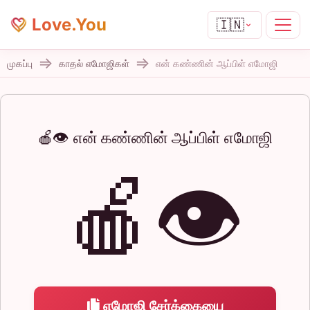
Love.You
🇮🇳
முகப்பு
காதல் எமோஜிகள்
என் கண்ணின் ஆப்பிள் எமோஜி
🍎👁️ என் கண்ணின் ஆப்பிள் எமோஜி
🍎👁️
எமோஜி சேர்க்கையை