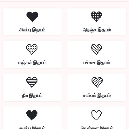
❤️
🧡
சிகப்பு இதயம்
ஆரஞ்சு இதயம்
💛
💚
மஞ்சள் இதயம்
பச்சை இதயம்
💙
💜
நீல இதயம்
சாம்பல் இதயம்
🖤
🤍
கருப்பு இதயம்
வெள்ளை இதயம்