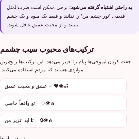
به راحتی اشتباه گرفته می‌شود:
برخی ممکن است ضرب‌المثل
قدیمی 'نور چشم من' را ندانند و فقط یک میوه و یک چشم
ببینند و از محبت عمیق غافل شوند.
ترکیب‌های محبوب سیب چشمم
جفت کردن ایموجی‌ها پیام را تغییر می‌دهد. این ترکیب‌ها رایج‌ترین
مواردی هستند که مردم استفاده می‌کنند.
🍎👁️❤️ = عشق و محبت عمیق
🍎👁️✨ = تو واقعاً خاصی
🍎👁️🔒 = تا ابد عزیز من
نمونه پیام‌ها