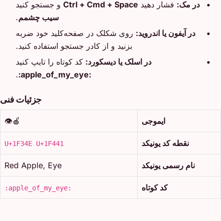
در مک:
فشار دهید
Ctrl + Cmd + Space
و جستجو کنید
سیب چشمم
.
در آیفون یا اندروید:
روی شکلک در صفحه‌کلید خود ضربه
بزنید و از کادر جستجو استفاده کنید.
در اسلک یا دیسکورد:
کد کوتاه را تایپ کنید
.
:apple_of_my_eye:
جزئیات فنی
ایموجی
🍎👁️
نقطه کد یونیکد
U+1F34E U+1F441
نام رسمی یونیکد
Red Apple, Eye
کد کوتاه
:apple_of_my_eye: