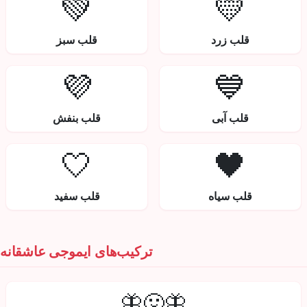
💚
💛
قلب زرد
قلب سبز
💜
💙
قلب آبی
قلب بنفش
🤍
🖤
قلب سیاه
قلب سفید
ترکیب‌های ایموجی عاشقانه
🦋🤢🦋