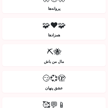
پروانه‌ها
🧩❤️🧩
همزادها
🐝⛏️
مال من باش
🫣💞😏
عشق پنهان
📱💬🥰