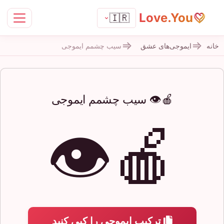
Love.You
🇮🇷
خانه
ایموجی‌های عشق
سیب چشمم ایموجی
🍎👁️ سیب چشمم ایموجی
🍎👁️
ترکیب ایموجی را کپی کنید