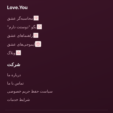
Love.You
محاسبه‌گر عشق
بگو "دوستت دارم"
راهنماهای عشق
ایموجی‌های عشق
وبلاگ
شرکت
درباره ما
تماس با ما
سیاست حفظ حریم خصوصی
شرایط خدمات