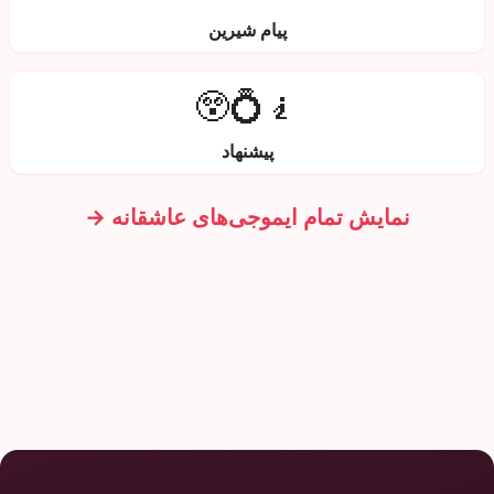
پیام شیرین
🧎💍😲
پیشنهاد
نمایش تمام ایموجی‌های عاشقانه →