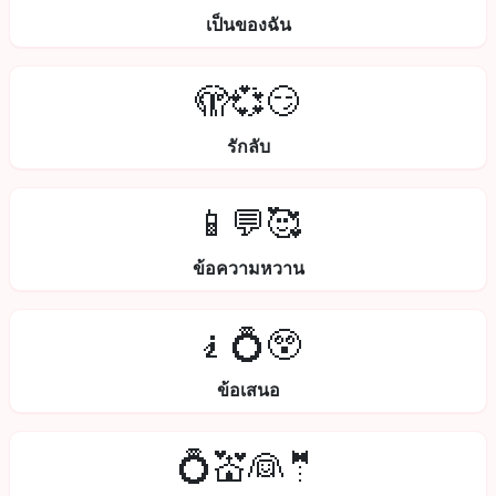
เป็นของฉัน
🫣💞😏
รักลับ
📱💬🥰
ข้อความหวาน
🧎💍😲
ข้อเสนอ
💍💒👰🤵