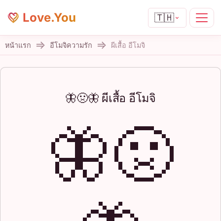
Love.You
🇹🇭
หน้าแรก
อีโมจิความรัก
ผีเสื้อ อีโมจิ
🦋🤢🦋 ผีเสื้อ อีโมจิ
🦋🤢