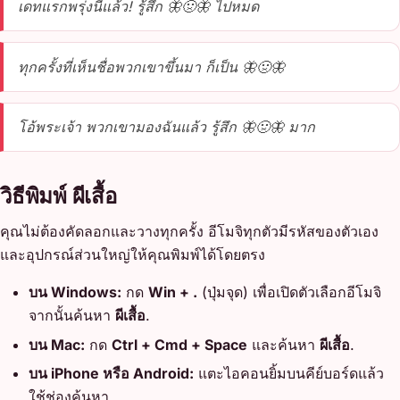
เดทแรกพรุ่งนี้แล้ว! รู้สึก 🦋🤢🦋 ไปหมด
ทุกครั้งที่เห็นชื่อพวกเขาขึ้นมา ก็เป็น 🦋🤢🦋
โอ้พระเจ้า พวกเขามองฉันแล้ว รู้สึก 🦋🤢🦋 มาก
วิธีพิมพ์ ผีเสื้อ
คุณไม่ต้องคัดลอกและวางทุกครั้ง อีโมจิทุกตัวมีรหัสของตัวเอง
และอุปกรณ์ส่วนใหญ่ให้คุณพิมพ์ได้โดยตรง
บน Windows:
กด
Win + .
(ปุ่มจุด) เพื่อเปิดตัวเลือกอีโมจิ
จากนั้นค้นหา
ผีเสื้อ
.
บน Mac:
กด
Ctrl + Cmd + Space
และค้นหา
ผีเสื้อ
.
บน iPhone หรือ Android:
แตะไอคอนยิ้มบนคีย์บอร์ดแล้ว
ใช้ช่องค้นหา