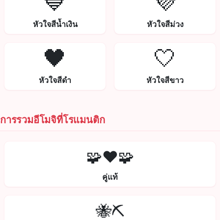
💙
💜
หัวใจสีน้ำเงิน
หัวใจสีม่วง
🖤
🤍
หัวใจสีดำ
หัวใจสีขาว
การรวมอีโมจิที่โรแมนติก
🧩❤️🧩
คู่แท้
🐝⛏️