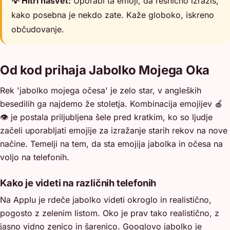
💡 Hitri nasvet:
Uporabi ta emoji, da resnično izraziš,
kako posebna je nekdo zate. Kaže globoko, iskreno
občudovanje.
Od kod prihaja Jabolko Mojega Oka
Rek 'jabolko mojega očesa' je zelo star, v angleških
besedilih ga najdemo že stoletja. Kombinacija emojijev 🍎
👁️ je postala priljubljena šele pred kratkim, ko so ljudje
začeli uporabljati emojije za izražanje starih rekov na nove
načine. Temelji na tem, da sta emojija jabolka in očesa na
voljo na telefonih.
Kako je videti na različnih telefonih
Na Applu je rdeče jabolko videti okroglo in realistično,
pogosto z zelenim listom. Oko je prav tako realistično, z
jasno vidno zenico in šarenico. Googlovo jabolko je