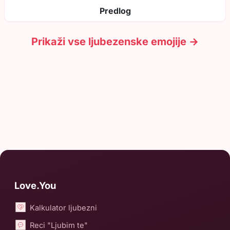
Predlog
Prikaži vse ljubezenske emojije →
Love.You
Kalkulator ljubezni
Reci "Ljubim te"