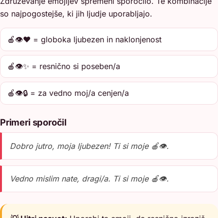
Združevanje emojijev spremeni sporočilo. Te kombinacije
so najpogostejše, ki jih ljudje uporabljajo.
🍎👁️❤️ = globoka ljubezen in naklonjenost
🍎👁️✨ = resnično si poseben/a
🍎👁️🔒 = za vedno moj/a cenjen/a
Primeri sporočil
Dobro jutro, moja ljubezen! Ti si moje 🍎👁️.
Vedno mislim nate, dragi/a. Ti si moje 🍎👁️.