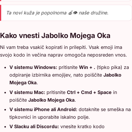
Ta novi kuža je popolnoma 🍎👁️ naše družine.
Kako vnesti Jabolko Mojega Oka
Ni vam treba vsakič kopirati in prilepiti. Vsak emoji ima
svojo kodo in večina naprav omogoča neposreden vnos.
V sistemu Windows:
pritisnite
Win + .
(tipko pika) za
odpiranje izbirnika emojijev, nato poiščite
Jabolko
Mojega Oka
.
V sistemu Mac:
pritisnite
Ctrl + Cmd + Space
in
poiščite
Jabolko Mojega Oka
.
V sistemu iPhone ali Android:
dotaknite se smeška na
tipkovnici in uporabite iskalno polje.
V Slacku ali Discordu:
vnesite kratko kodo