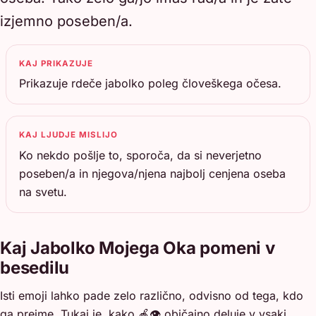
izjemno poseben/a.
KAJ PRIKAZUJE
Prikazuje rdeče jabolko poleg človeškega očesa.
KAJ LJUDJE MISLIJO
Ko nekdo pošlje to, sporoča, da si neverjetno
poseben/a in njegova/njena najbolj cenjena oseba
na svetu.
Kaj Jabolko Mojega Oka pomeni v
besedilu
Isti emoji lahko pade zelo različno, odvisno od tega, kdo
ga prejme. Tukaj je, kako 🍎👁️ običajno deluje v vsaki