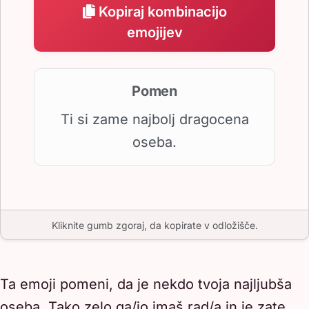
Kopiraj kombinacijo
emojijev
Pomen
Ti si zame najbolj dragocena
oseba.
Kliknite gumb zgoraj, da kopirate v odložišče.
Ta emoji pomeni, da je nekdo tvoja najljubša
oseba. Tako zelo ga/jo imaš rad/a in je zate