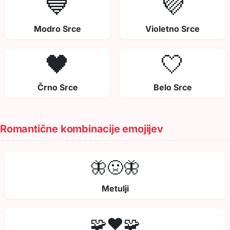
💙
💜
Modro Srce
Violetno Srce
🖤
🤍
Črno Srce
Belo Srce
Romantične kombinacije emojijev
🦋🤢🦋
Metulji
🧩❤️🧩