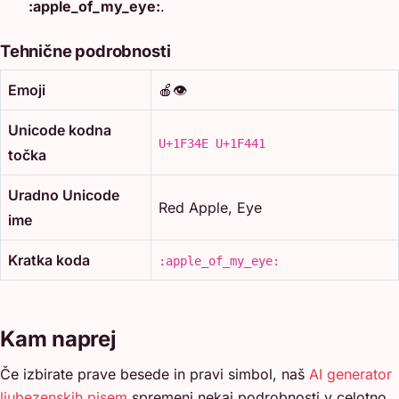
:apple_of_my_eye:
.
Tehnične podrobnosti
Emoji
🍎👁️
Unicode kodna
U+1F34E U+1F441
točka
Uradno Unicode
Red Apple, Eye
ime
Kratka koda
:apple_of_my_eye:
Kam naprej
Če izbirate prave besede in pravi simbol, naš
AI generator
ljubezenskih pisem
spremeni nekaj podrobnosti v celotno