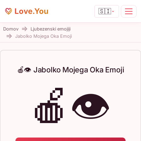
Love.You
🇸🇮
Domov
Ljubezenski emojiji
Jabolko Mojega Oka Emoji
🍎👁️ Jabolko Mojega Oka Emoji
🍎👁️