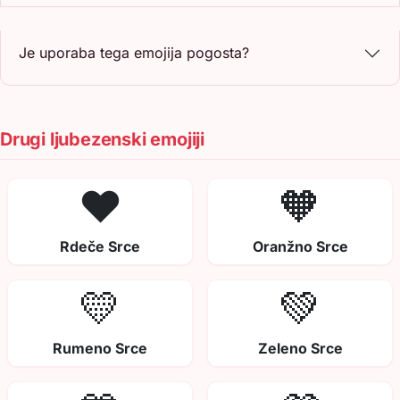
Je uporaba tega emojija pogosta?
Drugi ljubezenski emojiji
❤️
🧡
Rdeče Srce
Oranžno Srce
💛
💚
Rumeno Srce
Zeleno Srce