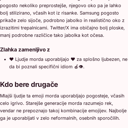
pogosto nekoliko preprostejše, njegovo oko pa je lahko
bolj stilizirano, včasih kot iz risanke. Samsung pogosto
prikaže zelo sijoče, podrobno jabolko in realistično oko z
izrazitimi trepalnicami. Twitter/X ima običajno bolj ploske,
manj podrobne različice tako jabolka kot očesa.
Zlahka zamenljivo z
❤️
Ljudje morda uporabljajo ❤️ za splošno ljubezen, ne
da bi poznali specifični idiom 🍎👁️.
Kdo bere drugače
Mlajši ljudje ta emoji morda uporabljajo pogosteje, včasih
celo igrivo. Starejše generacije morda razumejo rek,
vendar ne prepoznajo takoj kombinacije emojijev. Najbolje
ga je uporabljati v zelo neformalnih, osebnih sporočilih.