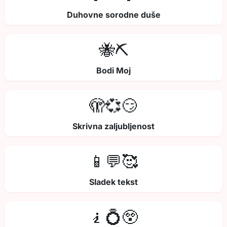
Duhovne sorodne duše
🐝⛏️
Bodi Moj
🫣💞😏
Skrivna zaljubljenost
📱💬🥰
Sladek tekst
🧎💍😲