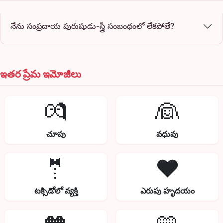
నేను సంప్రదాయ పురుషుడు-స్త్రీ సంబంధంలో లేకపోతే?
ఇతర ప్రేమ ఇమోజీలు
💏
👰
చూపు
వధువు
🤵
❤️
టక్సిడోలో వ్యక్తి
ఎరుపు హృదయం