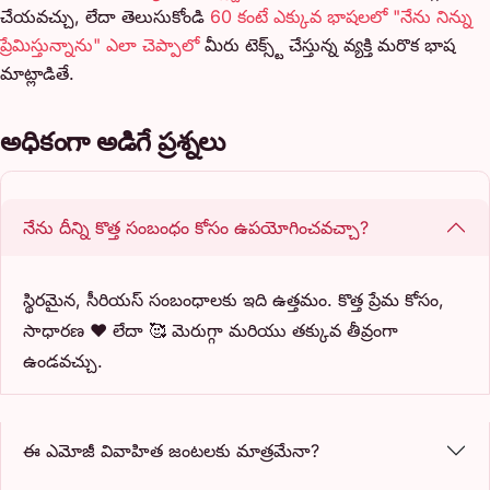
చేయవచ్చు, లేదా తెలుసుకోండి
60 కంటే ఎక్కువ భాషలలో "నేను నిన్ను
ప్రేమిస్తున్నాను" ఎలా చెప్పాలో
మీరు టెక్స్ట్ చేస్తున్న వ్యక్తి మరొక భాష
మాట్లాడితే.
అధికంగా అడిగే ప్రశ్నలు
నేను దీన్ని కొత్త సంబంధం కోసం ఉపయోగించవచ్చా?
స్థిరమైన, సీరియస్ సంబంధాలకు ఇది ఉత్తమం. కొత్త ప్రేమ కోసం,
సాధారణ ❤️ లేదా 🥰 మెరుగ్గా మరియు తక్కువ తీవ్రంగా
ఉండవచ్చు.
ఈ ఎమోజీ వివాహిత జంటలకు మాత్రమేనా?