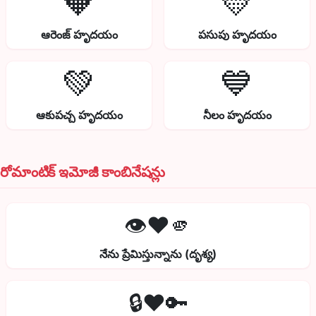
🧡
💛
ఆరెంజ్ హృదయం
పసుపు హృదయం
💚
💙
ఆకుపచ్చ హృదయం
నీలం హృదయం
రోమాంటిక్ ఇమోజీ కాంబినేషన్లు
👁️❤️🫵
నేను ప్రేమిస్తున్నాను (దృశ్య)
🔒❤️🔑