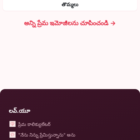
తొమ్మలు
అన్ని ప్రేమ ఇమోజీలను చూపించండి →
లవ్.యూ
ప్రేమ కాలిక్యులేటర్
"నేను నిన్ను ప్రేమిస్తున్నాను" అను