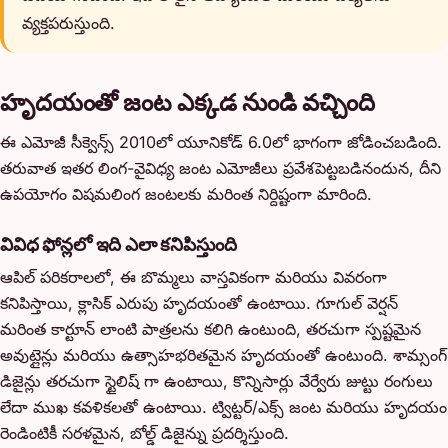
వ్యక్తపరుస్తుంది.
హృదయంతో జంట ఎక్కడ నుండి వచ్చింది
ఈ ఎమోజీ సీక్వెన్స్ 2010లో యూనికోడ్ 6.0లో భాగంగా జోడించబడింది.
తరువాత ఇతర లింగ-వైవిధ్య జంట ఎమోజీలు ప్రవేశపెట్టబడినందున, దీని
ఉపయోగం విషమలింగ జంటలకు మరింత నిర్దిష్టంగా మారింది.
వివిధ ఫోన్లలో ఇది ఎలా కనిపిస్తుంది
ఆపిల్ పరికరాలలో, ఈ బొమ్మలు వాస్తవికంగా మరియు వివరంగా
కనిపిస్తాయి, క్లాసిక్ ఎరుపు హృదయంతో ఉంటాయి. గూగుల్ వెర్షన్
మరింత కార్టూన్ లాంటి పాత్రలను కలిగి ఉంటుంది, తరచుగా స్పష్టమైన
అవుట్లైన్లు మరియు ఉత్సాహభరితమైన హృదయంతో ఉంటుంది. శామ్సంగ్
డిజైన్లు తరచుగా స్టైలిష్ గా ఉంటాయి, కొన్నిసార్లు వేర్వేరు జుట్టు రంగులు
లేదా ముఖ కవళికలతో ఉంటాయి. ట్విట్టర్/ఎక్స్ జంట మరియు హృదయం
రెండింటికీ సరళమైన, బోల్డ్ డిజైన్ను ప్రదర్శిస్తుంది.