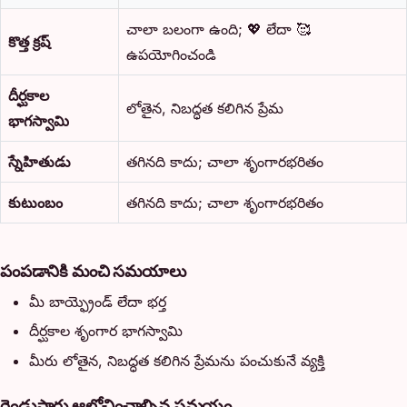
చాలా బలంగా ఉంది; 💖 లేదా 🥰
కొత్త క్రష్
ఉపయోగించండి
దీర్ఘకాల
లోతైన, నిబద్ధత కలిగిన ప్రేమ
భాగస్వామి
స్నేహితుడు
తగినది కాదు; చాలా శృంగారభరితం
కుటుంబం
తగినది కాదు; చాలా శృంగారభరితం
పంపడానికి మంచి సమయాలు
మీ బాయ్ఫ్రెండ్ లేదా భర్త
దీర్ఘకాల శృంగార భాగస్వామి
మీరు లోతైన, నిబద్ధత కలిగిన ప్రేమను పంచుకునే వ్యక్తి
రెండుసార్లు ఆలోచించాల్సిన సమయం