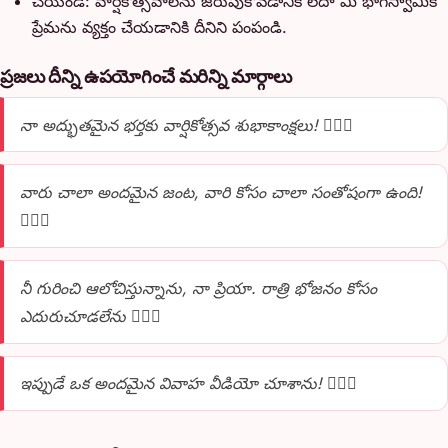
చేయండి: వార్షికోత్సవాలను జరుపుకోవడానికి లేదా మీ భాగస్వామికి
ప్రేమను వ్యక్తం చేయడానికి దీనిని పంపండి.
ప్రజలు దీన్ని ఉపయోగించే మరిన్ని మార్గాలు
నా అద్భుతమైన భర్తకు వార్షికోత్సవ శుభాకాంక్షలు! 👩‍❤️‍👨
వారు చాలా అందమైన జంట, వారి కోసం చాలా సంతోషంగా ఉంది!
👩‍❤️‍👨
నీ గురించి ఆలోచిస్తున్నాను, నా ప్రియా. రాత్రి భోజనం కోసం
ఎదురుచూడలేను 👩‍❤️‍👨
ఇప్పుడే ఒక అందమైన వివాహ వీడియో చూశాను! 👩‍❤️‍👨