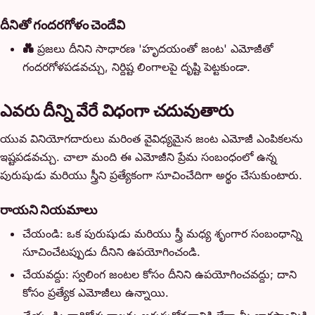
దీనితో గందరగోళం చెందేవి
💑
ప్రజలు దీనిని సాధారణ 'హృదయంతో జంట' ఎమోజీతో
గందరగోళపడవచ్చు, నిర్దిష్ట లింగాలపై దృష్టి పెట్టకుండా.
ఎవరు దీన్ని వేరే విధంగా చదువుతారు
యువ వినియోగదారులు మరింత వైవిధ్యమైన జంట ఎమోజీ ఎంపికలను
ఇష్టపడవచ్చు. చాలా మంది ఈ ఎమోజీని ప్రేమ సంబంధంలో ఉన్న
పురుషుడు మరియు స్త్రీని ప్రత్యేకంగా సూచించేదిగా అర్థం చేసుకుంటారు.
రాయని నియమాలు
చేయండి: ఒక పురుషుడు మరియు స్త్రీ మధ్య శృంగార సంబంధాన్ని
సూచించేటప్పుడు దీనిని ఉపయోగించండి.
చేయవద్దు: స్వలింగ జంటల కోసం దీనిని ఉపయోగించవద్దు; దాని
కోసం ప్రత్యేక ఎమోజీలు ఉన్నాయి.