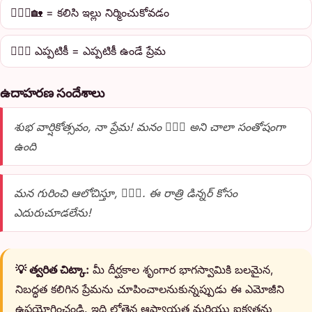
👩‍❤️‍👨🏡 = కలిసి ఇల్లు నిర్మించుకోవడం
👩‍❤️‍👨 ఎప్పటికీ = ఎప్పటికీ ఉండే ప్రేమ
ఉదాహరణ సందేశాలు
శుభ వార్షికోత్సవం, నా ప్రేమ! మనం 👩‍❤️‍👨 అని చాలా సంతోషంగా
ఉంది
మన గురించి ఆలోచిస్తూ, 👩‍❤️‍👨. ఈ రాత్రి డిన్నర్ కోసం
ఎదురుచూడలేను!
💡 త్వరిత చిట్కా:
మీ దీర్ఘకాల శృంగార భాగస్వామికి బలమైన,
నిబద్ధత కలిగిన ప్రేమను చూపించాలనుకున్నప్పుడు ఈ ఎమోజీని
ఉపయోగించండి. ఇది లోతైన ఆప్యాయత మరియు ఐక్యతను