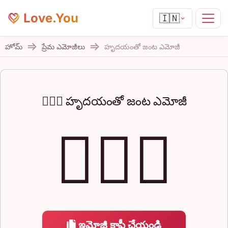
Love.You
🇮🇳
హోమ్
ప్రేమ ఎమోజీలు
హృదయంతో జంట ఎమోజీ
👩‍❤️‍👨 హృదయంతో జంట ఎమోజీ
👩‍❤️‍👨
ఇమోజీ కాపీ చేయండి