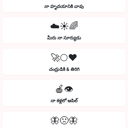
నా హృదయానికి చావు
☁️☀️🌈
మీరు నా సూర్యుడు
🚀🌕❤️
చంద్రుడికి & తిరిగి
🍎👁️
నా కళ్లలో ఆపిల్
🦋🤢🦋