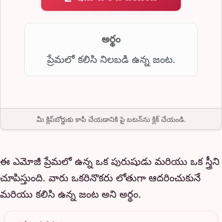
అర్థం
ప్రేమలో కలిసి నిలబడి ఉన్న జంట.
మీ క్లిప్‌బోర్డుకు కాపీ చేయడానికి పై బటన్‌ను క్లిక్ చేయండి.
ఈ ఎమోజీ ప్రేమలో ఉన్న ఒక పురుషుడు మరియు ఒక స్త్రీని
చూపిస్తుంది. వారు ఒకరినొకరు లోతుగా ఆదరించుకునే
మరియు కలిసి ఉన్న జంట అని అర్థం.