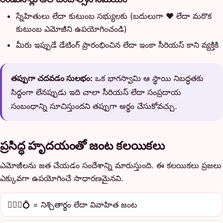
స్నేహితులు లేదా కుటుంబ సభ్యులకు (బదులుగా ❤️ లేదా మరొక
కుటుంబ ఎమోజీని ఉపయోగించండి)
మీరు ఇప్పుడే డేటింగ్ ప్రారంభించిన లేదా ఇంకా సీరియస్ కాని వ్యక్తికి
తప్పుగా చదవడం సులభం:
ఒక భాగస్వామి ఆ స్థాయి నిబద్ధతకు
సిద్ధంగా లేనప్పుడు ఇది చాలా సీరియస్ లేదా సంప్రదాయ
సంబంధాన్ని సూచిస్తుందని తప్పుగా అర్థం చేసుకోవచ్చు.
ప్రసిద్ధ హృదయంతో జంట కలయికలు
ఎమోజీలను జత చేయడం సందేశాన్ని మారుస్తుంది. ఈ కలయికలు ప్రజలు
ఎక్కువగా ఉపయోగించే సాధారణమైనవి.
👩‍❤️‍👨💍 = నిశ్చితార్థం లేదా వివాహిత జంట