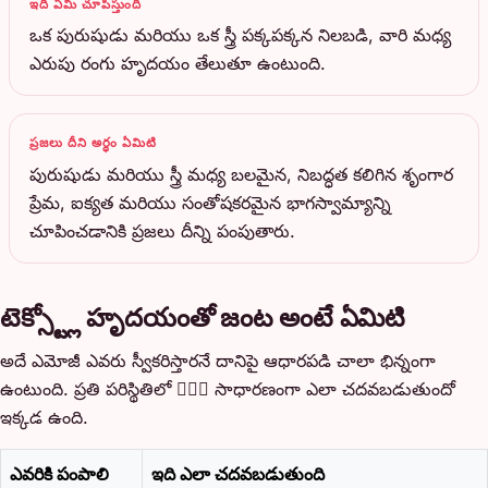
ఇది ఏమి చూపిస్తుంది
ఒక పురుషుడు మరియు ఒక స్త్రీ పక్కపక్కన నిలబడి, వారి మధ్య
ఎరుపు రంగు హృదయం తేలుతూ ఉంటుంది.
ప్రజలు దీని అర్థం ఏమిటి
పురుషుడు మరియు స్త్రీ మధ్య బలమైన, నిబద్ధత కలిగిన శృంగార
ప్రేమ, ఐక్యత మరియు సంతోషకరమైన భాగస్వామ్యాన్ని
చూపించడానికి ప్రజలు దీన్ని పంపుతారు.
టెక్స్ట్లో హృదయంతో జంట అంటే ఏమిటి
అదే ఎమోజీ ఎవరు స్వీకరిస్తారనే దానిపై ఆధారపడి చాలా భిన్నంగా
ఉంటుంది. ప్రతి పరిస్థితిలో 👩‍❤️‍👨 సాధారణంగా ఎలా చదవబడుతుందో
ఇక్కడ ఉంది.
ఎవరికి పంపాలి
ఇది ఎలా చదవబడుతుంది