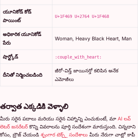
యూనికోడ్ కోడ్
U+1F469 U+2764 U+1F468
పాయింట్
అధికారిక యూనికోడ్
Woman, Heavy Black Heart, Man
పేరు
షార్ట్కోడ్
:couple_with_heart:
జీరో-విడ్త్ జాయినర్తో కలిపిన అనేక
దీనితో నిర్మించబడింది
ఎమోజీలు
తర్వాత ఎక్కడికి వెళ్ళాలి
మీరు సరైన పదాలు మరియు సరైన చిహ్నాన్ని ఎంచుకుంటే, మా
AI లవ్
లెటర్ జనరేటర్
కొన్ని వివరాలను పూర్తి సందేశంగా మారుస్తుంది. చిన్నదాని
కోసం, బ్రౌజ్ చేయండి
శృంగార టెక్స్ట్ సందేశాలు
మీరు నేరుగా చాట్లో కాపీ