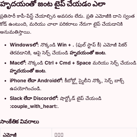
హృదయంతో జంట టైప్ చేయడం ఎలా
ప్రతిసారీ కాపీ-పేస్ట్ చేయాల్సిన అవసరం లేదు. ప్రతి ఎమోజీకి దాని స్వంత
కోడ్ ఉంటుంది, మరియు చాలా పరికరాలు నేరుగా టైప్ చేయడానికి
అనుమతిస్తాయి.
Windowsలో:
నొక్కండి
Win + .
(ఫుల్ స్టాప్ కీ) ఎమోజీ పికర్
తెరవడానికి, ఆపై సెర్చ్ చేయండి
హృదయంతో జంట
.
Macలో:
నొక్కండి
Ctrl + Cmd + Space
మరియు సెర్చ్ చేయండి
హృదయంతో జంట
.
iPhone లేదా Androidలో:
కీబోర్డ్లో స్మైలీని నొక్కి, సెర్చ్ బాక్స్
ఉపయోగించండి.
Slack లేదా Discordలో:
షార్ట్కోడ్ టైప్ చేయండి
:couple_with_heart:
.
సాంకేతిక వివరాలు
ఎమోజీ
👩‍❤️‍👨