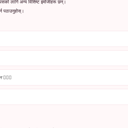
 त्यसको लागि अन्य विशिष्ट इमोजीहरू छन्।
गर्न पठाउनुहोस्।
‍❤️‍👨