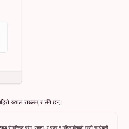
िरो ख्याल राख्छन् र सँगै छन्।
बद्ध रोमान्टिक प्रेम, एकता, र पुरुष र महिलाबीचको खुसी साझेदारी