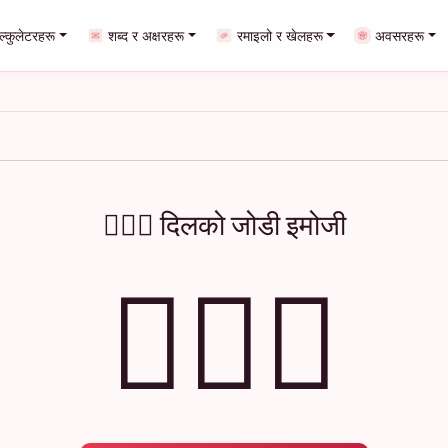
ाल्कुलेटरहरू
शब्द र अक्षरहरू
रमाइलो र खेलहरू
अवसरहरू
👩‍❤️‍👨 दिलको जोडी इमोजी
👩‍❤️‍👨