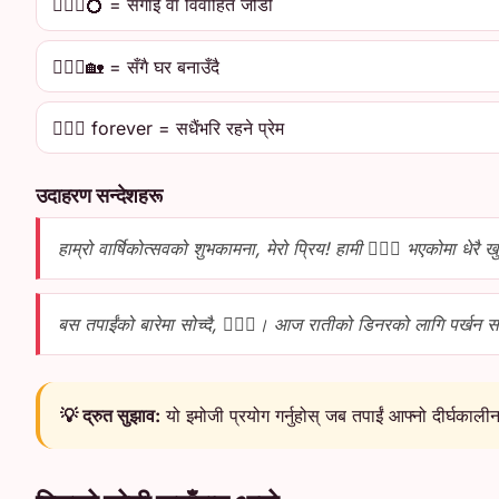
👩‍❤️‍👨💍 = सगाई वा विवाहित जोडी
👩‍❤️‍👨🏡 = सँगै घर बनाउँदै
👩‍❤️‍👨 forever = सधैंभरि रहने प्रेम
उदाहरण सन्देशहरू
हाम्रो वार्षिकोत्सवको शुभकामना, मेरो प्रिय! हामी 👩‍❤️‍👨 भएकोमा धेरै ख
बस तपाईंको बारेमा सोच्दै, 👩‍❤️‍👨। आज रातीको डिनरको लागि पर्खन स
💡 द्रुत सुझाव:
यो इमोजी प्रयोग गर्नुहोस् जब तपाईं आफ्नो दीर्घकाली