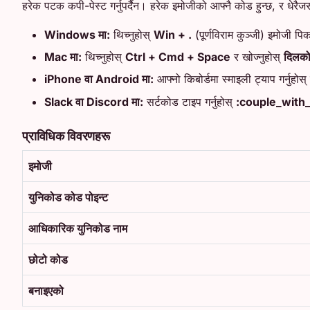
हरेक पटक कपी-पेस्ट गर्नुपर्दैन। हरेक इमोजीको आफ्नै कोड हुन्छ, र धेरैजस
Windows मा:
थिच्नुहोस्
Win + .
(पूर्णविराम कुञ्जी) इमोजी पि
Mac मा:
थिच्नुहोस्
Ctrl + Cmd + Space
र खोज्नुहोस्
दिलको
iPhone वा Android मा:
आफ्नो किबोर्डमा स्माइली ट्याप गर्नुहोस्
Slack वा Discord मा:
सर्टकोड टाइप गर्नुहोस्
:couple_with_
प्राविधिक विवरणहरू
इमोजी
युनिकोड कोड पोइन्ट
आधिकारिक युनिकोड नाम
छोटो कोड
बनाइएको