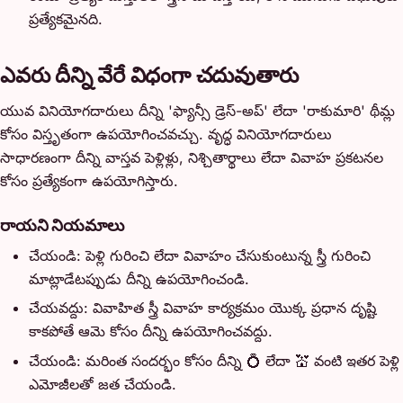
ప్రత్యేకమైనది.
ఎవరు దీన్ని వేరే విధంగా చదువుతారు
యువ వినియోగదారులు దీన్ని 'ఫ్యాన్సీ డ్రెస్-అప్' లేదా 'రాకుమారి' థీమ్ల
కోసం విస్తృతంగా ఉపయోగించవచ్చు. వృద్ధ వినియోగదారులు
సాధారణంగా దీన్ని వాస్తవ పెళ్లిళ్లు, నిశ్చితార్థాలు లేదా వివాహ ప్రకటనల
కోసం ప్రత్యేకంగా ఉపయోగిస్తారు.
రాయని నియమాలు
చేయండి: పెళ్లి గురించి లేదా వివాహం చేసుకుంటున్న స్త్రీ గురించి
మాట్లాడేటప్పుడు దీన్ని ఉపయోగించండి.
చేయవద్దు: వివాహిత స్త్రీ వివాహ కార్యక్రమం యొక్క ప్రధాన దృష్టి
కాకపోతే ఆమె కోసం దీన్ని ఉపయోగించవద్దు.
చేయండి: మరింత సందర్భం కోసం దీన్ని 💍 లేదా 💒 వంటి ఇతర పెళ్లి
ఎమోజీలతో జత చేయండి.