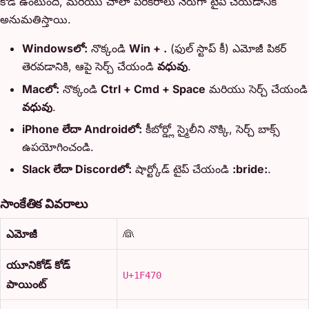
కోడ్ ఉంటుంది, మరియు చాలా పరికరాలు నేరుగా టైప్ చేయడానికి
అనుమతిస్తాయి.
Windowsలో:
నొక్కండి
Win + .
(ఫుల్ స్టాప్ కీ) ఎమోజీ పికర్
తెరవడానికి, ఆపై సెర్చ్ చేయండి
వధువు
.
Macలో:
నొక్కండి
Ctrl + Cmd + Space
మరియు సెర్చ్ చేయండి
వధువు
.
iPhone లేదా Androidలో:
కీబోర్డ్లో స్మైలీని నొక్కి, సెర్చ్ బాక్స్
ఉపయోగించండి.
Slack లేదా Discordలో:
షార్ట్కోడ్ టైప్ చేయండి
:bride:
.
సాంకేతిక వివరాలు
ఎమోజీ
👰
యూనికోడ్ కోడ్
U+1F470
పాయింట్