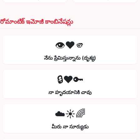
రోమాంటిక్ ఇమోజీ కాంబినేషన్లు
👁️❤️🫵
నేను ప్రేమిస్తున్నాను (దృశ్య)
🔒❤️🔑
నా హృదయానికి చావు
☁️☀️🌈
మీరు నా సూర్యుడు