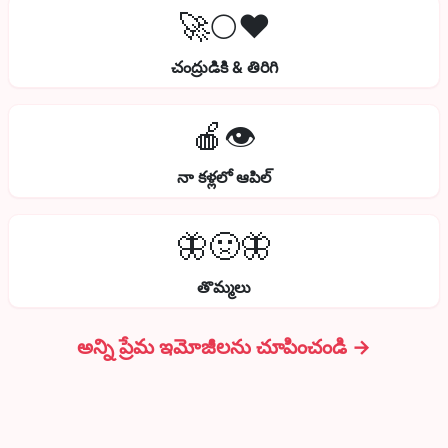
🚀🌕❤️
చంద్రుడికి & తిరిగి
🍎👁️
నా కళ్లలో ఆపిల్
🦋🤢🦋
తొమ్మలు
అన్ని ప్రేమ ఇమోజీలను చూపించండి →