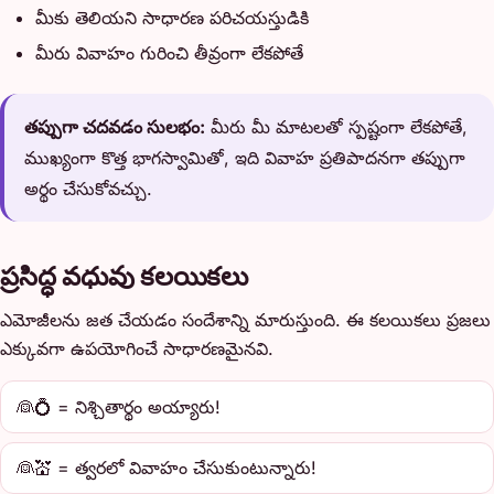
మీకు తెలియని సాధారణ పరిచయస్తుడికి
మీరు వివాహం గురించి తీవ్రంగా లేకపోతే
తప్పుగా చదవడం సులభం:
మీరు మీ మాటలతో స్పష్టంగా లేకపోతే,
ముఖ్యంగా కొత్త భాగస్వామితో, ఇది వివాహ ప్రతిపాదనగా తప్పుగా
అర్థం చేసుకోవచ్చు.
ప్రసిద్ధ వధువు కలయికలు
ఎమోజీలను జత చేయడం సందేశాన్ని మారుస్తుంది. ఈ కలయికలు ప్రజలు
ఎక్కువగా ఉపయోగించే సాధారణమైనవి.
👰💍 = నిశ్చితార్థం అయ్యారు!
👰💒 = త్వరలో వివాహం చేసుకుంటున్నారు!