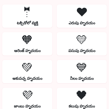
🤵
❤️
టక్సిడోలో వ్యక్తి
ఎరుపు హృదయం
🧡
💛
ఆరెంజ్ హృదయం
పసుపు హృదయం
💚
💙
ఆకుపచ్చ హృదయం
నీలం హృదయం
💜
🖤
జాంబు హృదయం
కలుపు హృదయం