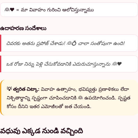
👰❤️ = మా వివాహం గురించి ఆలోచిస్తున్నాము
ఉదాహరణ సందేశాలు
చివరకు అతను ప్రపోజ్ చేశాడు! 👰💍 చాలా సంతోషంగా ఉంది!
ఒక రోజు నిన్ను పెళ్లి చేసుకోవడానికి ఎదురుచూస్తున్నాను 👰❤️
💡 త్వరిత చిట్కా:
వివాహ ఉత్సాహం, భవిష్యత్తు ప్రణాళికలు లేదా
నిశ్చితార్థాన్ని స్పష్టంగా చూపించడానికి 👰 ఉపయోగించండి. స్పష్టత
కోసం దీనిని ఇతర ఎమోజీలతో జత చేయండి.
వధువు ఎక్కడ నుండి వచ్చింది