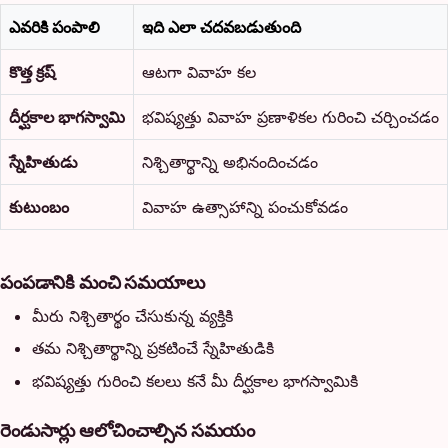
ఎవరికి పంపాలి
ఇది ఎలా చదవబడుతుంది
కొత్త క్రష్
ఆటగా వివాహ కల
దీర్ఘకాల భాగస్వామి
భవిష్యత్తు వివాహ ప్రణాళికల గురించి చర్చించడం
స్నేహితుడు
నిశ్చితార్థాన్ని అభినందించడం
కుటుంబం
వివాహ ఉత్సాహాన్ని పంచుకోవడం
పంపడానికి మంచి సమయాలు
మీరు నిశ్చితార్థం చేసుకున్న వ్యక్తికి
తమ నిశ్చితార్థాన్ని ప్రకటించే స్నేహితుడికి
భవిష్యత్తు గురించి కలలు కనే మీ దీర్ఘకాల భాగస్వామికి
రెండుసార్లు ఆలోచించాల్సిన సమయం