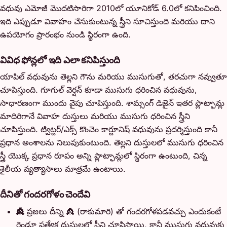
వధువు ఎమోజీ మొదటిసారిగా 2010లో యూనికోడ్ 6.0లో కనిపించింది.
ఇది ఎప్పుడూ వివాహం చేసుకుంటున్న స్త్రీని సూచిస్తుంది మరియు దాని
ఉపయోగం ప్రారంభం నుండి స్థిరంగా ఉంది.
వివిధ ఫోన్లలో ఇది ఎలా కనిపిస్తుంది
యాపిల్ వధువును తెల్లని గౌను మరియు ముసుగుతో, తరచుగా నవ్వుతూ
చూపిస్తుంది. గూగుల్ వెర్షన్ కూడా ముసుగు ధరించిన వధువును,
సాధారణంగా ముందు వైపు చూపిస్తుంది. శామ్సంగ్ డిజైన్ ఇతర ప్లాట్ఫామ్ల
మాదిరిగానే వివాహ దుస్తులు మరియు ముసుగు ధరించిన స్త్రీని
చూపిస్తుంది. ట్విట్టర్/ఎక్స్ కొంచెం కార్టూనిష్ వధువును ప్రదర్శిస్తుంది కానీ
ప్రధాన అంశాలను నిలుపుకుంటుంది. తెల్లని దుస్తులలో ముసుగు ధరించిన
స్త్రీ యొక్క ప్రధాన రూపం అన్ని ప్లాట్ఫామ్లలో స్థిరంగా ఉంటుంది, చిన్న
శైలీయ వ్యత్యాసాలు మాత్రమే ఉంటాయి.
దీనితో గందరగోళం చెందేవి
👸
ప్రజలు దీన్ని 👸 (రాకుమారి) తో గందరగోళపడవచ్చు ఎందుకంటే
రెండూ ప్రత్యేక దుస్తులలో స్త్రీని చూపిస్తాయి, కానీ ముసుగు వధువుకు