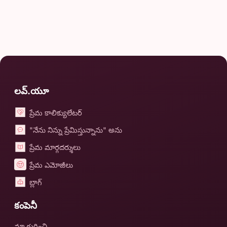
లవ్.యూ
ప్రేమ కాలిక్యులేటర్
"నేను నిన్ను ప్రేమిస్తున్నాను" అను
ప్రేమ మార్గదర్శులు
ప్రేమ ఎమోజీలు
బ్లాగ్
కంపెనీ
మా గురించి