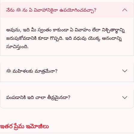
నేను 👰 ను ఏ వివాహానికైనా ఉపయోగించవచ్చా?
అవును, ఇది మీ స్వంతం కాకుండా ఏ వివాహం లేదా నిశ్చితార్థాన్ని
జరుపుకోవడానికి కూడా గొప్పది. ఇది వధువు యొక్క ఆనందాన్ని
సూచిస్తుంది.
👰 మహిళలకు మాత్రమేనా?
పంపడానికి ఇది చాలా తీవ్రమైనదా?
ఇతర ప్రేమ ఇమోజీలు