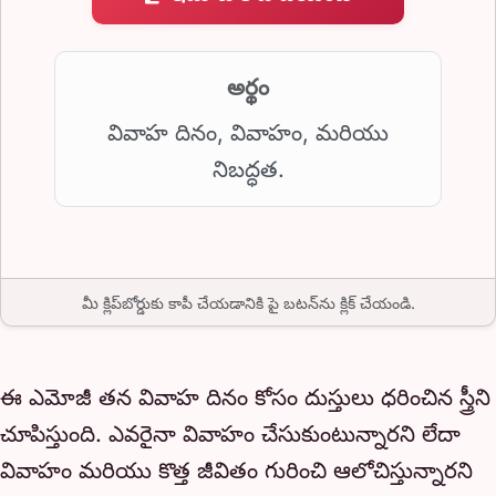
అర్థం
వివాహ దినం, వివాహం, మరియు
నిబద్ధత.
మీ క్లిప్‌బోర్డుకు కాపీ చేయడానికి పై బటన్‌ను క్లిక్ చేయండి.
ఈ ఎమోజీ తన వివాహ దినం కోసం దుస్తులు ధరించిన స్త్రీని
చూపిస్తుంది. ఎవరైనా వివాహం చేసుకుంటున్నారని లేదా
వివాహం మరియు కొత్త జీవితం గురించి ఆలోచిస్తున్నారని