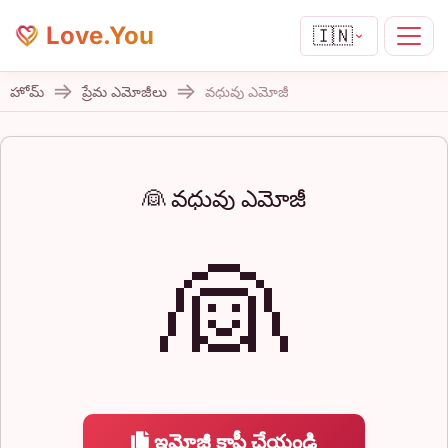
Love.You
🇮🇳
హోమ్
ప్రేమ ఎమోజీలు
వధువు ఎమోజీ
👰 వధువు ఎమోజీ
👰
ఇమోజీ కాపీ చేయండి