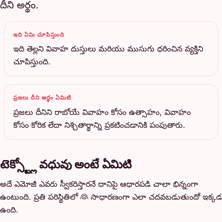
దీని అర్థం.
ఇది ఏమి చూపిస్తుంది
ఇది తెల్లని వివాహ దుస్తులు మరియు ముసుగు ధరించిన వ్యక్తిని
చూపిస్తుంది.
ప్రజలు దీని అర్థం ఏమిటి
ప్రజలు దీనిని రాబోయే వివాహం కోసం ఉత్సాహం, వివాహం
కోసం కోరిక లేదా నిశ్చితార్థాన్ని ప్రకటించడానికి పంపుతారు.
టెక్స్ట్లో వధువు అంటే ఏమిటి
అదే ఎమోజీ ఎవరు స్వీకరిస్తారనే దానిపై ఆధారపడి చాలా భిన్నంగా
ఉంటుంది. ప్రతి పరిస్థితిలో 👰 సాధారణంగా ఎలా చదవబడుతుందో ఇక్కడ
ఉంది.