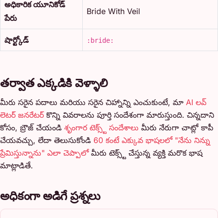
అధికారిక యూనికోడ్
Bride With Veil
పేరు
షార్ట్కోడ్
:bride:
తర్వాత ఎక్కడికి వెళ్ళాలి
మీరు సరైన పదాలు మరియు సరైన చిహ్నాన్ని ఎంచుకుంటే, మా
AI లవ్
లెటర్ జనరేటర్
కొన్ని వివరాలను పూర్తి సందేశంగా మారుస్తుంది. చిన్నదాని
కోసం, బ్రౌజ్ చేయండి
శృంగార టెక్స్ట్ సందేశాలు
మీరు నేరుగా చాట్లో కాపీ
చేయవచ్చు, లేదా తెలుసుకోండి
60 కంటే ఎక్కువ భాషలలో "నేను నిన్ను
ప్రేమిస్తున్నాను" ఎలా చెప్పాలో
మీరు టెక్స్ట్ చేస్తున్న వ్యక్తి మరొక భాష
మాట్లాడితే.
అధికంగా అడిగే ప్రశ్నలు