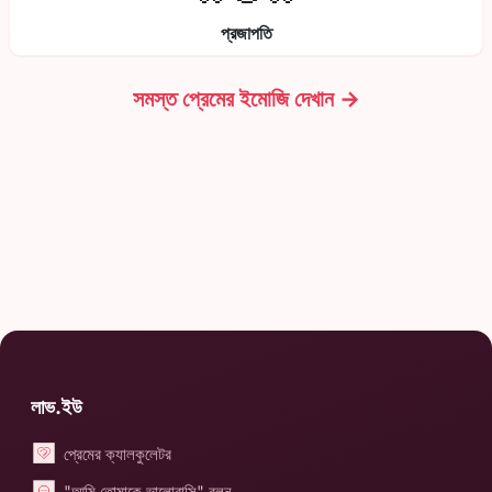
প্রজাপতি
সমস্ত প্রেমের ইমোজি দেখান →
লাভ.ইউ
প্রেমের ক্যালকুলেটর
"আমি তোমাকে ভালোবাসি" বলুন