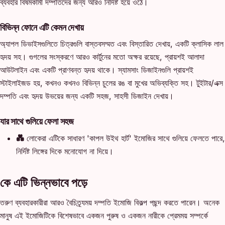
ব্যবহার বিষমকামী দম্পতিদের জন্য আরও নির্দিষ্ট হয়ে ওঠে।
বিভিন্ন ফোনে এটি কেমন দেখায়
অ্যাপল ডিভাইসগুলিতে চিত্রগুলি বাস্তবসম্মত এবং বিস্তারিত দেখায়, একটি ক্লাসিক লাল
হৃদয় সহ। গুগলের সংস্করণে আরও কার্টুনের মতো অক্ষর রয়েছে, প্রায়শই আলাদা
আউটলাইন এবং একটি প্রাণবন্ত হৃদয় থাকে। স্যামসাং ডিজাইনগুলি প্রায়শই
স্টাইলাইজড হয়, কখনও কখনও বিভিন্ন চুলের রঙ বা মুখের অভিব্যক্তি সহ। টুইটার/এক্স
দম্পতি এবং হৃদয় উভয়ের জন্য একটি সহজ, সাহসী ডিজাইন দেখায়।
যার সাথে গুলিয়ে ফেলা সহজ
💑
লোকেরা এটিকে সাধারণ 'কাপল উইথ হার্ট' ইমোজির সাথে গুলিয়ে ফেলতে পারে,
নির্দিষ্ট লিঙ্গের দিকে মনোযোগ না দিয়ে।
কে এটি ভিন্নভাবে পড়ে
তরুণ ব্যবহারকারীরা আরও বৈচিত্র্যময় দম্পতি ইমোজি বিকল্প পছন্দ করতে পারেন। অনেক
মানুষ এই ইমোজিটিকে বিশেষভাবে একজন পুরুষ ও একজন নারীকে প্রেমময় সম্পর্কে