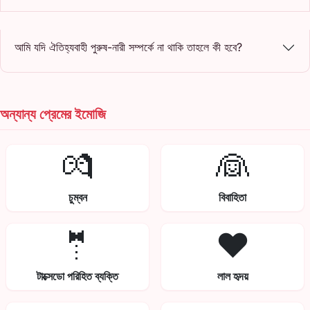
আমি যদি ঐতিহ্যবাহী পুরুষ-নারী সম্পর্কে না থাকি তাহলে কী হবে?
অন্যান্য প্রেমের ইমোজি
💏
👰
চুম্বন
বিবাহিতা
🤵
❤️
টাক্সেডো পরিহিত ব্যক্তি
লাল হৃদয়