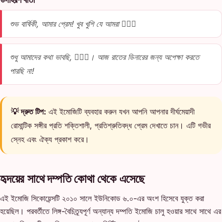
শুভ বার্ষিকী, আমার প্রেম! খুব খুশি যে আমরা 👩‍❤️‍👨
শুধু আমাদের কথা ভাবছি, 👩‍❤️‍👨। আজ রাতের ডিনারের জন্য অপেক্ষা করতে
পারছি না!
💡 দ্রুত টিপ:
এই ইমোজিটি ব্যবহার করুন যখন আপনি আপনার দীর্ঘমেয়াদী
রোমান্টিক সঙ্গীর প্রতি শক্তিশালী, প্রতিশ্রুতিবদ্ধ প্রেম দেখাতে চান। এটি গভীর
স্নেহ এবং ঐক্য প্রকাশ করে।
হৃদয়ের সাথে দম্পতি কোথা থেকে এসেছে
এই ইমোজি সিকোয়েন্সটি ২০১০ সালে ইউনিকোড ৬.০-এর অংশ হিসেবে যুক্ত করা
হয়েছিল। পরবর্তীতে লিঙ্গ-বৈচিত্র্যপূর্ণ অন্যান্য দম্পতি ইমোজি চালু হওয়ার সাথে সাথে এর