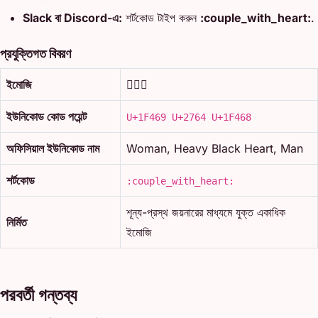
Slack বা Discord-এ:
শর্টকোড টাইপ করুন
:couple_with_heart:
.
প্রযুক্তিগত বিবরণ
ইমোজি
👩‍❤️‍👨
ইউনিকোড কোড পয়েন্ট
U+1F469 U+2764 U+1F468
অফিসিয়াল ইউনিকোড নাম
Woman, Heavy Black Heart, Man
শর্টকোড
:couple_with_heart:
শূন্য-প্রস্থ জয়নারের মাধ্যমে যুক্ত একাধিক
নির্মিত
ইমোজি
পরবর্তী গন্তব্য