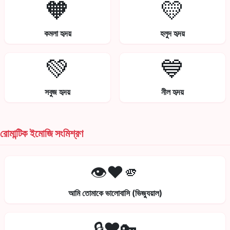
🧡
💛
কমলা হৃদয়
হলুদ হৃদয়
💚
💙
সবুজ হৃদয়
নীল হৃদয়
রোমান্টিক ইমোজি সংমিশ্রণ
👁️❤️🫵
আমি তোমাকে ভালোবাসি (ভিজ্যুয়াল)
🔒❤️🔑