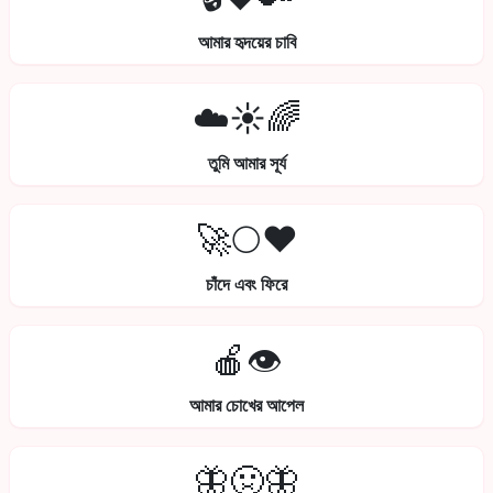
আমার হৃদয়ের চাবি
☁️☀️🌈
তুমি আমার সূর্য
🚀🌕❤️
চাঁদে এবং ফিরে
🍎👁️
আমার চোখের আপেল
🦋🤢🦋