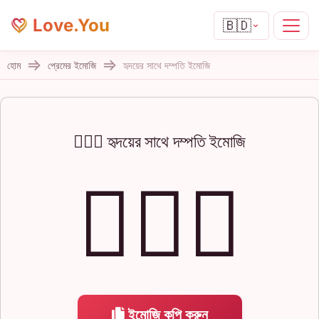
Love.You
🇧🇩
হোম
প্রেমের ইমোজি
হৃদয়ের সাথে দম্পতি ইমোজি
👩‍❤️‍👨 হৃদয়ের সাথে দম্পতি ইমোজি
👩‍❤️‍👨
ইমোজি কপি করুন