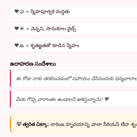
🧡🤝 = స్నేహపూర్వక మద్దతు
🧡☀️ = వెచ్చని, సానుకూల వైబ్స్
🧡🙏 = కృతజ్ఞతతో కూడిన స్నేహం
ఉదాహరణ సందేశాలు
ఈ రోజు నాకు తరలించడంలో సహాయం చేసినందుకు ధన్యవాదాలు!
మీకు గొప్ప వారాంతం ఉండాలని ఆశిస్తున్నాను! 🧡
💡 త్వరిత చిట్కా:
నారింజ హృదయాన్ని చాలా సీరియస్ లేదా శృ