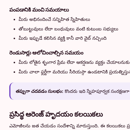
పంపడానికి మంచి సమయాలు
మీరు అభినందించే సన్నిహిత స్నేహితులు
తోబుట్టువులు లేదా బంధువులు వంటి కుటుంబ సభ్యులు
మీరు ఇప్పుడే కలిసిన వ్యక్తి కానీ వారి వైబ్ నచ్చింది
రెండుసార్లు ఆలోచించాల్సిన సమయం
మీరు లోతైన శృంగార ప్రేమ లేదా ఆకర్షణను వ్యక్తం చేయాలనుకు
మీరు చాలా ఫ్లర్టీగా మరియు సీరియస్గా ఉండటానికి ప్రయత్నిస్తున్న
తప్పుగా చదవడం సులభం:
కొందరు ఇది స్నేహపూర్వక సంరక్షణగా 
ప్రసిద్ధ ఆరెంజ్ హృదయం కలయికలు
ఎమోజీలను జత చేయడం సందేశాన్ని మారుస్తుంది. ఈ కలయికలు ప