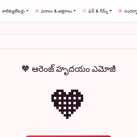
కాలిక్యులేటర్లు
పదాలు & అక్షరాలు
ఫన్ & గేమ్స్
సందర్భ
🧡 ఆరెంజ్ హృదయం ఎమోజీ
🧡