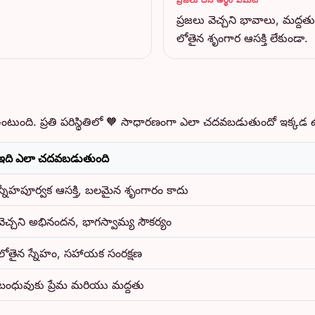
ప్రజలు వెచ్చని భావాలు, మద్ద
లోతైన శృంగార ఆసక్తి లేకుండా.
 ఉంటుంది. ప్రతి పరిస్థితిలో 🧡 సాధారణంగా ఎలా చదవబడుతుందో ఇక్కడ 
ఇది ఎలా చదవబడుతుంది
స్నేహపూర్వక ఆసక్తి, బలమైన శృంగారం కాదు
వెచ్చని అభినందన, భాగస్వామ్య సౌకర్యం
లోతైన స్నేహం, సహాయక సంరక్షణ
బంధువుకు ప్రేమ మరియు మద్దతు