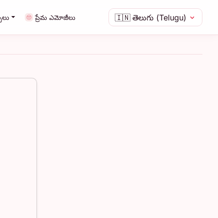
🇮🇳
తెలుగు (Telugu)
ాలు
ప్రేమ ఎమోజీలు