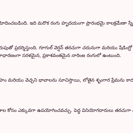
చబడింది. ఇది మరొక రంగు హృదయంగా ప్రారంభమై కాలక్రమేణా స్నేహం
మెరుపుతో ప్రదర్శిస్తుంది. గూగుల్ వెర్షన్ తరచుగా చదునుగా మరియు షేడ
 హృదయం సాధారణంగా సరళమైన, ప్రకాశవంతమైన నారింజ రంగులో ఉంటుంది.
మరియు వెచ్చని భావాలను సూచిస్తాయి, లోతైన శృంగార ప్రేమను కాద
ల కోసం ఎక్కువగా ఉపయోగించవచ్చు. పెద్ద వినియోగదారులు తరచుగా దీన్న