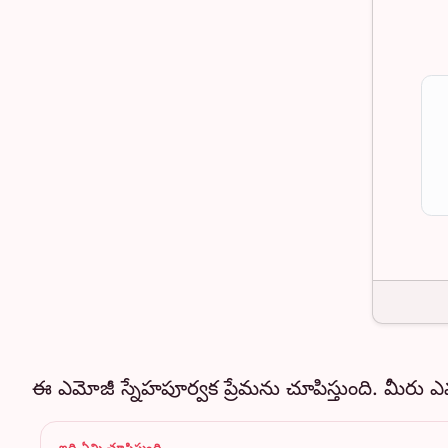
ఈ ఎమోజీ స్నేహపూర్వక ప్రేమను చూపిస్తుంది. మీరు ఎ
ఇది ఏమి చూపిస్తుంది