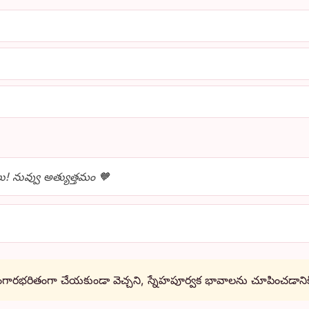
 నువ్వు అత్యుత్తమం 🧡
ంగారభరితంగా చేయకుండా వెచ్చని, స్నేహపూర్వక భావాలను చూపించడాన