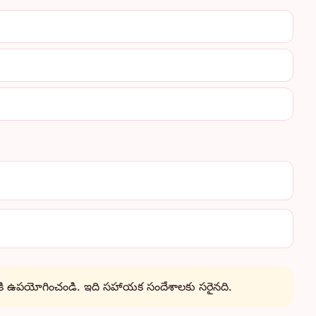
ికి ఉపయోగించండి. ఇది సహాయక సందేశాలకు సరైనది.