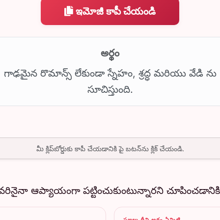
ఇమోజీ కాపీ చేయండి
అర్థం
గాఢమైన రొమాన్స్ లేకుండా స్నేహం, శ్రద్ధ మరియు వేడి ను
సూచిస్తుంది.
మీ క్లిప్‌బోర్డుకు కాపీ చేయడానికి పై బటన్‌ను క్లిక్ చేయండి.
వరినైనా ఆప్యాయంగా పట్టించుకుంటున్నారని చూపించడానిక
ప్రజలు దీని అర్థం ఏమిటి