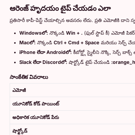
ఆరెంజ్ హృదయం టైప్ చేయడం ఎలా
ప్రతిసారీ కాపీ-పేస్ట్ చేయాల్సిన అవసరం లేదు. ప్రతి ఎమోజీకి దా
Windowsలో:
నొక్కండి
Win + .
(ఫుల్ స్టాప్ కీ) ఎమోజీ పిక
Macలో:
నొక్కండి
Ctrl + Cmd + Space
మరియు సెర్చ్ చ
iPhone లేదా Androidలో:
కీబోర్డ్లో స్మైలీని నొక్కి, సెర్చ్ బ
Slack లేదా Discordలో:
షార్ట్కోడ్ టైప్ చేయండి
:orange_h
సాంకేతిక వివరాలు
ఎమోజీ
యూనికోడ్ కోడ్ పాయింట్
అధికారిక యూనికోడ్ పేరు
షార్ట్కోడ్