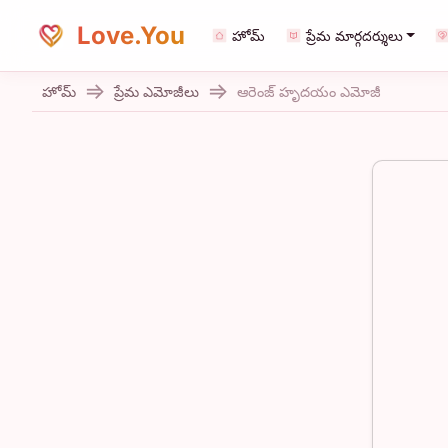
Love.You
హోమ్
ప్రేమ మార్గదర్శులు
హోమ్
ప్రేమ ఎమోజీలు
ఆరెంజ్ హృదయం ఎమోజీ