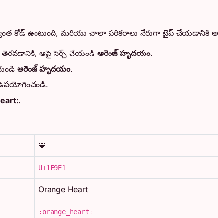
ని స్వంత కోడ్ ఉంటుంది, మరియు చాలా పరికరాలు నేరుగా టైప్ చేయడానికి
ర్ తెరవడానికి, ఆపై సెర్చ్ చేయండి
ఆరెంజ్ హృదయం
.
ేయండి
ఆరెంజ్ హృదయం
.
ాక్స్ ఉపయోగించండి.
eart:
.
🧡
U+1F9E1
Orange Heart
:orange_heart: