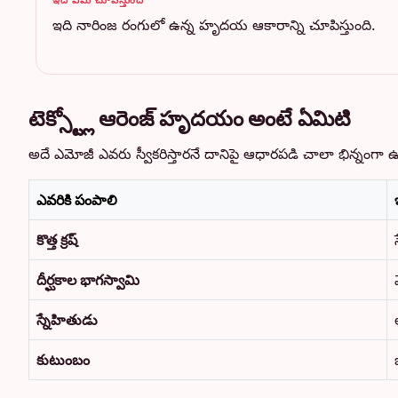
ఇది నారింజ రంగులో ఉన్న హృదయ ఆకారాన్ని చూపిస్తుంది.
టెక్స్ట్లో ఆరెంజ్ హృదయం అంటే ఏమిటి
అదే ఎమోజీ ఎవరు స్వీకరిస్తారనే దానిపై ఆధారపడి చాలా భిన్నంగా
ఎవరికి పంపాలి
కొత్త క్రష్
దీర్ఘకాల భాగస్వామి
స్నేహితుడు
కుటుంబం