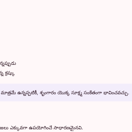
న్నప్పుడు
 క్రష్కు
మాత్రమే ఉన్నప్పటికీ, శృంగారం యొక్క సూక్ష్మ సంకేతంగా భావించవచ్చు.
్రజలు ఎక్కువగా ఉపయోగించే సాధారణమైనవి.