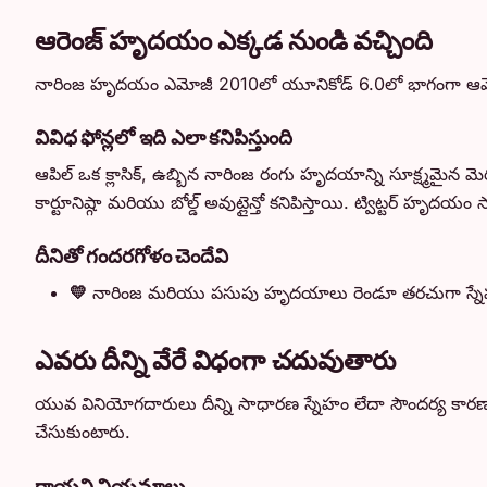
ఆరెంజ్ హృదయం ఎక్కడ నుండి వచ్చింది
నారింజ హృదయం ఎమోజీ 2010లో యూనికోడ్ 6.0లో భాగంగా ఆమోదిం
వివిధ ఫోన్లలో ఇది ఎలా కనిపిస్తుంది
ఆపిల్ ఒక క్లాసిక్, ఉబ్బిన నారింజ రంగు హృదయాన్ని సూక్ష్మమైన 
కార్టూనిష్గా మరియు బోల్డ్ అవుట్లైన్తో కనిపిస్తాయి. ట్విట్టర్
దీనితో గందరగోళం చెందేవి
💛
నారింజ మరియు పసుపు హృదయాలు రెండూ తరచుగా స్నేహం 
ఎవరు దీన్ని వేరే విధంగా చదువుతారు
యువ వినియోగదారులు దీన్ని సాధారణ స్నేహం లేదా సౌందర్య కారణా
చేసుకుంటారు.
రాయని నియమాలు