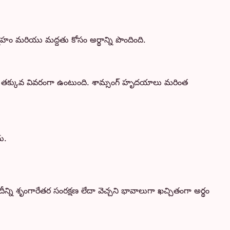
 మరియు మద్దతు కోసం అర్థాన్ని పొందింది.
ింగ్లో తక్కువ వివరంగా ఉంటుంది. శామ్సంగ్ హృదయాలు మరింత
ు.
ి శృంగారేతర సంరక్షణ లేదా వెచ్చని భావాలుగా ఖచ్చితంగా అర్థం