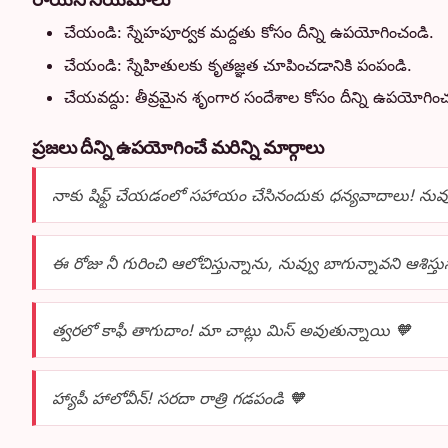
చేయండి: స్నేహపూర్వక మద్దతు కోసం దీన్ని ఉపయోగించండి.
చేయండి: స్నేహితులకు కృతజ్ఞత చూపించడానికి పంపండి.
చేయవద్దు: తీవ్రమైన శృంగార సందేశాల కోసం దీన్ని ఉపయోగించ
ప్రజలు దీన్ని ఉపయోగించే మరిన్ని మార్గాలు
నాకు షిఫ్ట్ చేయడంలో సహాయం చేసినందుకు ధన్యవాదాలు! నువ్
ఈ రోజు నీ గురించి ఆలోచిస్తున్నాను, నువ్వు బాగున్నావని ఆశిస్తు
త్వరలో కాఫీ తాగుదాం! మా చాట్లు మిస్ అవుతున్నాయి 🧡
హ్యాపీ హాలోవీన్! సరదా రాత్రి గడపండి 🧡