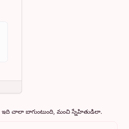
ి ఇది చాలా బాగుంటుంది, మంచి స్నేహితుడిలా.