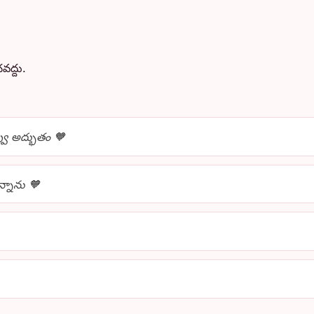
వద్దు.
వు అద్భుతం 🧡
న్నాను 🧡