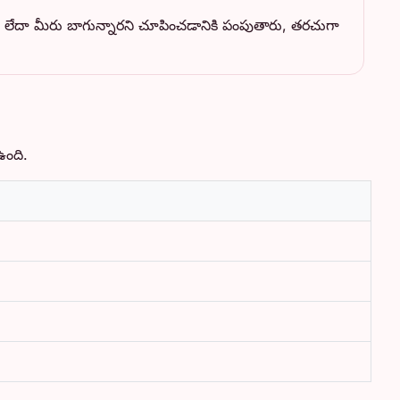
తు లేదా మీరు బాగున్నారని చూపించడానికి పంపుతారు, తరచుగా
ఉంది.