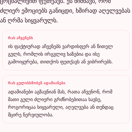
ცოცხალივით ფეთქავს. ეს ნიშნავს, რომ
ძლიერ ემოციებს განიცდი, ხშირად აღელვებას
ან ღრმა სიყვარულს.
ᲠᲐᲡ ᲐᲩᲕᲔᲜᲔᲑᲡ
ის ფაქტიურად აჩვენებს ვარდისფერ ან წითელ
გულს, რომლის ირგვლივ ხაზებია და ისე
გამოიყურება, თითქოს ფეთქავს ან ვიბრირებს.
ᲠᲐᲡ ᲒᲣᲚᲘᲡᲮᲛᲝᲑᲔᲜ ᲐᲓᲐᲛᲘᲐᲜᲔᲑᲘ
ადამიანები აგზავნიან მას, რათა აჩვენონ, რომ
მათი გული ძლიერი გრძნობებითაა სავსე,
როგორიცაა სიყვარული, აღელვება ან თუნდაც
მცირე ნერვიულობა.