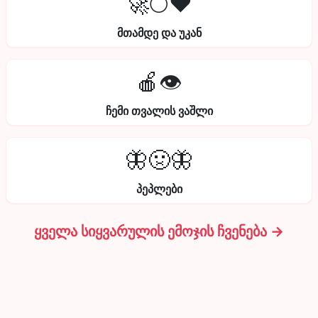
🚀🌕❤️
მთამდე და უკან
🍎👁️
ჩემი თვალის ვაშლი
🦋🤢🦋
პეპლები
ყველა სიყვარულის ემოჯის ჩვენება →