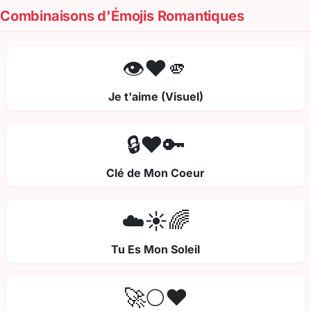
Combinaisons d'Émojis Romantiques
👁️❤️🫵
Je t'aime (Visuel)
🔒❤️🔑
Clé de Mon Coeur
☁️☀️🌈
Tu Es Mon Soleil
🚀🌕❤️