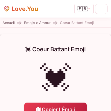
Love.You
🇫🇷
Accueil
Emojis d'Amour
Coeur Battant Emoji
💓 Coeur Battant Emoji
💓
Copier l'Émoji