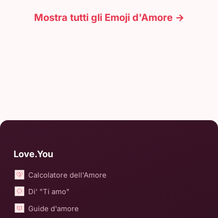
Mostra tutti gli Emoji d'Amore →
Love.You
Calcolatore dell'Amore
Di' "Ti amo"
Guide d'amore