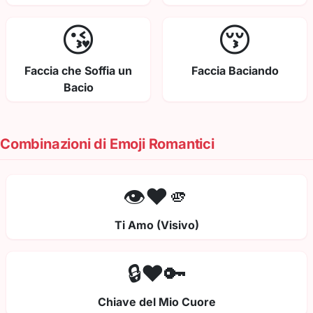
😘
😚
Faccia che Soffia un
Faccia Baciando
Bacio
Combinazioni di Emoji Romantici
👁️❤️🫵
Ti Amo (Visivo)
🔒❤️🔑
Chiave del Mio Cuore