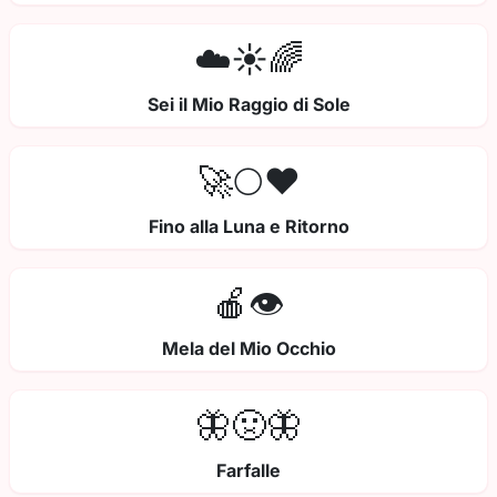
☁️☀️🌈
Sei il Mio Raggio di Sole
🚀🌕❤️
Fino alla Luna e Ritorno
🍎👁️
Mela del Mio Occhio
🦋🤢🦋
Farfalle