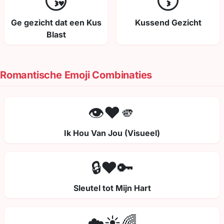
😘
😚
Ge gezicht dat een Kus
Kussend Gezicht
Blast
Romantische Emoji Combinaties
👁️❤️🫵
Ik Hou Van Jou (Visueel)
🔒❤️🔑
Sleutel tot Mijn Hart
☁️☀️🌈