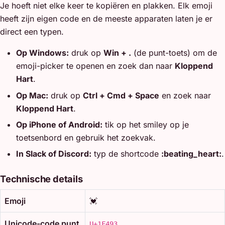
Je hoeft niet elke keer te kopiëren en plakken. Elk emoji
heeft zijn eigen code en de meeste apparaten laten je er
direct een typen.
Op Windows:
druk op
Win + .
(de punt-toets) om de
emoji-picker te openen en zoek dan naar
Kloppend
Hart
.
Op Mac:
druk op
Ctrl + Cmd + Space
en zoek naar
Kloppend Hart
.
Op iPhone of Android:
tik op het smiley op je
toetsenbord en gebruik het zoekvak.
In Slack of Discord:
typ de shortcode
:beating_heart:
.
Technische details
Emoji
💓
Unicode-code punt
U+1F493