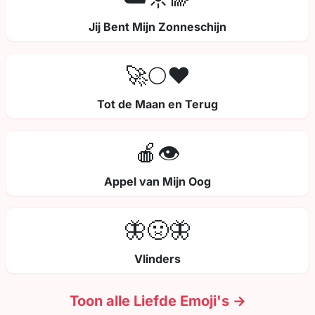
Jij Bent Mijn Zonneschijn
🚀🌕❤️
Tot de Maan en Terug
🍎👁️
Appel van Mijn Oog
🦋🤢🦋
Vlinders
Toon alle Liefde Emoji's →