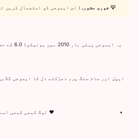
💡 فوری مشورہ:
اس ایموجی کو استعمال کریں تاک
یہ ایموج
ایپل اور سام سنگ پر، دھڑکتے دل کا ایموجی گلابی
❤️
لوگ کبھی کبھی اسے 