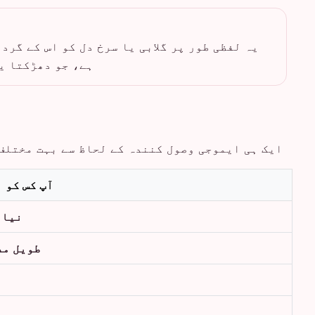
یہ لفظی طور پر گلابی یا سرخ دل کو اس کے گرد
ہے، جو دھڑکتا ی
ایک ہی ایموجی وصول کنندہ کے لحاظ سے بہت مختلف 
آپ کس کو 
نیا 
طویل مد