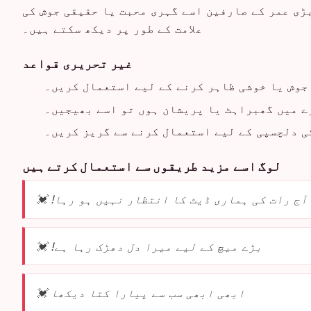
بڑی عمر کے صارفین اسے گہری محبت یا حقیقی جوش کی
علامت کے طور پر دیکھ سکتے ہیں۔
غیر تحریری قواعد
جوش یا خوشی ظاہر کرنے کے لیے استعمال کریں۔
رے میں گھبراہٹ یا پریشان ہوں تو اسے بھیجیں۔
ی دلچسپی کے لیے استعمال کرنے سے گریز کریں۔
لوگ اسے مزید طریقوں سے استعمال کرتے ہیں
آج رات کی ہماری ڈیٹ کا انتظار نہیں ہو رہا! 💓
بڑے میچ کے لیے میرا دل دھڑک رہا ہے! 💓
ابھی ابھی سب سے پیارا کتا دیکھا 💓