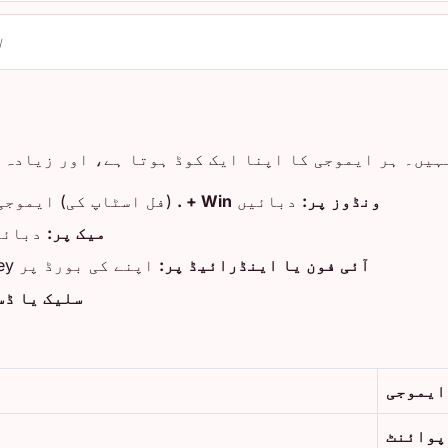

 ہر ایموجی کا اپنا ایک کوڈ ہوتا ہے، اور زیادہ تر ڈ
ے لیے، پھر تلاش کریں
Win + .
دبائیں
ونڈوز پر:
بائیں
میک پر:
اپنے کی بورڈ پر smiley پر ٹیپ کریں اور سرچ باکس استعمال کریں۔
آئی فون یا اینڈرائیڈ پر:
سکارڈ میں:
ایموجی
یونیکو