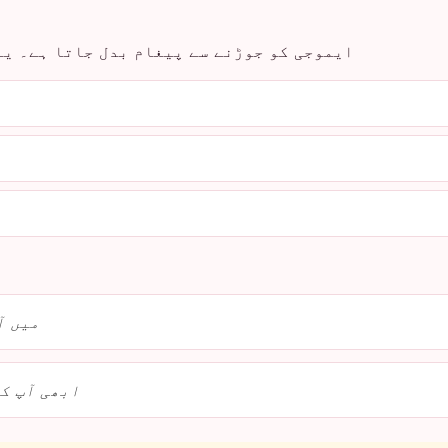
ایموجی کو جوڑنے سے پیغام بدل جاتا ہے۔ یہ
میں آ
ابھی آپ کا