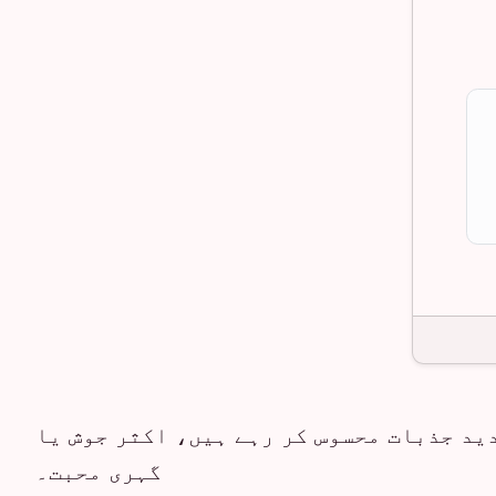
دید جذبات محسوس کر رہے ہیں، اکثر جوش یا
گہری محبت۔