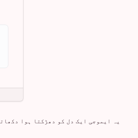
یہ ایموجی ایک دل کو دھڑکتا ہوا دکھاتا