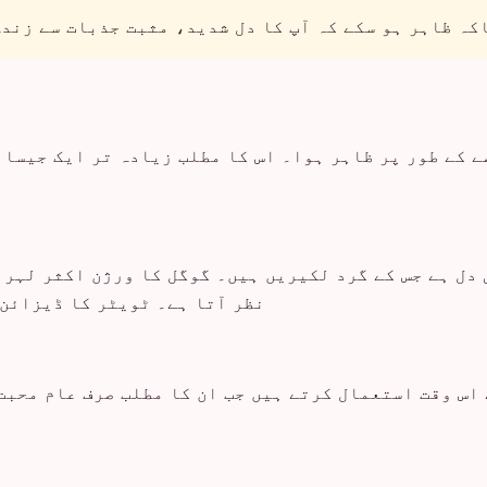
ہ ظاہر ہو سکے کہ آپ کا دل شدید، مثبت جذبات سے زندہ
ی پہلی بار 2010 میں یونیکوڈ 6.0 کے حصے کے طور پر ظاہر ہوا۔ اس کا مطلب 
 دل ہے جس کے گرد لکیریں ہیں۔ گوگل کا ورژن اکثر لہر
نظر آتا ہے۔ ٹویٹر کا ڈیزائن 
اس وقت استعمال کرتے ہیں جب ان کا مطلب صرف عام محبت