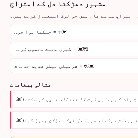
مشہور دھڑکتا دل کے امتزاج
 امتزاج سب سے عام ہیں جو لوگ استعمال کرتے ہیں۔
💓✨ = چمکتا ہوا جوش
🥰💓 = گہری محبت محسوس کرنا
💓🥺 = شرمیلی لیکن شدید جذبات
مثالی پیغامات
ج رات کی ہماری ڈیٹ کا انتظار نہیں کر سکتا! 💓
 پیغام دیکھا، میرا دل ایک دھڑکن چھوڑ گیا! 💓