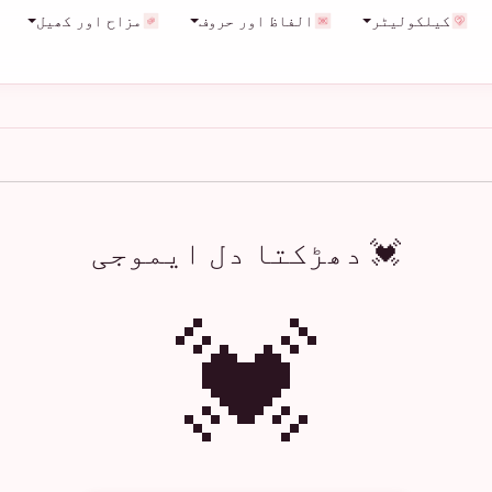
کیلکولیٹر
الفاظ اور حروف
مزاح اور کھیل
💓 دھڑکتا دل ایموجی
💓