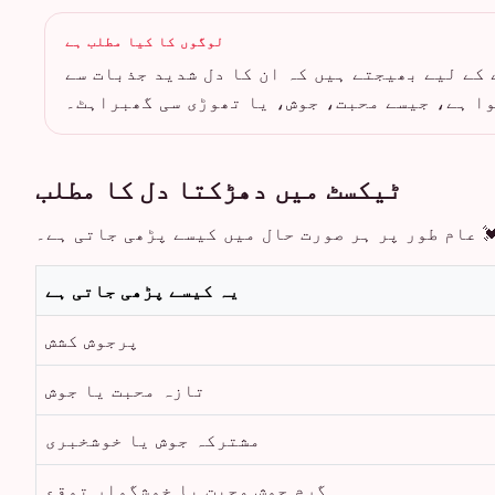
لوگوں کا کیا مطلب ہے
 کے لیے بھیجتے ہیں کہ ان کا دل شدید جذبات سے
ا ہے، جیسے محبت، جوش، یا تھوڑی سی گھبراہٹ۔
ٹیکسٹ میں دھڑکتا دل کا مطلب
 عام طور پر ہر صورت حال میں کیسے پڑھی جاتی ہے۔
یہ کیسے پڑھی جاتی ہے
پرجوش کشش
تازہ محبت یا جوش
مشترکہ جوش یا خوشخبری
گرم جوش محبت یا خوشگوار توقع