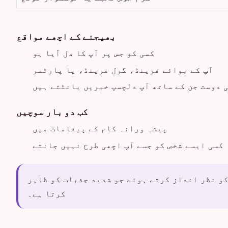
بھیجنے کے اچھے مواقع
کسی کو جس پر آپ کا دل آیا ہو
آپ کے بوائے فرینڈ، گرل فرینڈ، یا پارٹنر
 دوست جن کے ساتھ آپ دلچسپ خبریں بانٹتے ہیں
کب دو بار سوچیں
پیشہ ورانہ کام کے پیغامات میں
کسی ایسے شخص کو جسے آپ اچھی طرح نہیں جانتے
کو نظر انداز کرتے ہوئے جو شدید جذبات کو ظاہر
کرتا ہے۔