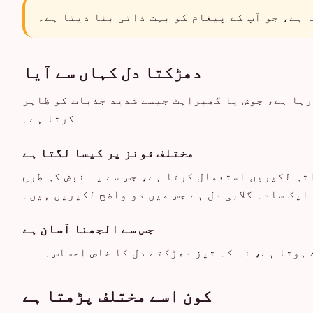
 ہے، جو آپ کے پیغام کو بہت ذاتی بنا دیتا ہے۔
دھڑکتا دل کہاں سے آیا
زیادہ تر ایک جیسا رہا ہے، جوش یا گھبراہٹ جیسے شدید جذبات کو ظاہر
کرتا ہے۔
مختلف فونز پر کیسا لگتا ہے
اتی لکیریں استعمال کرتا ہے، جس سے یہ نبض کی طرح
ایک سادہ گلابی دل ہے جس میں دو واضح لکیریں ہیں۔
جس سے الجھنا آسان ہے
 ہوتا ہے، نہ کہ تیز دھڑکتے دل کا خاص احساس۔
کون اسے مختلف پڑھتا ہے