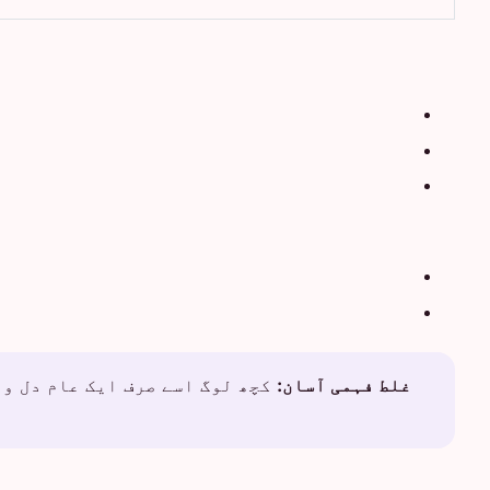
غلط فہمی آسان:
کچھ لوگ اسے صرف ایک عام دل وا