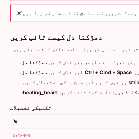
اپنے انٹرویو کے نتائج کا انتظار کر رہا ہوں 
دھڑکتا دل کیسے ٹائپ کریں
آپ کو ہر بار کاپی اور پیسٹ کرنے کی ضرورت نہیں۔
.
دھڑکتا دل
(فل اسٹاپ کی) ایموجی پکر کھولنے ک
.
دھڑکتا دل
اور تلاش کریں
Ctrl + Cmd + Space
د
.
:beating_heart:
شارٹ کوڈ ٹائپ کریں
سلیک یا ڈ
تکنیکی تفصیلات
💓
U+1F493