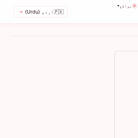
مواقع
🇵🇰
اردو (Urdu)