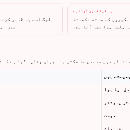
یہ کیا ظاہر کرتا ہے
 لکیروں کے ساتھ دکھاتا
لوگ اسے یہ ظاہر کرنے
ا ہلتا ہوا نظر آتا ہے۔
بھرا ہو
انداز میں سمجھی جا سکتی ہے۔ یہاں بتایا گیا ہے کہ 💓
بھیجتے ہیں
دل آیا ہوا
تی پارٹنر
دوست
خاندان