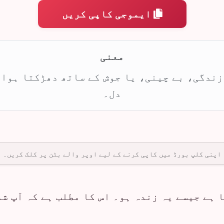
ایموجی کاپی کریں
معنی
زندگی، بے چینی، یا جوش کے ساتھ دھڑکتا ہوا
دل۔
اپنی کلپ بورڈ میں کاپی کرنے کے لیے اوپر والے بٹن پر کلک کریں۔
 ہے جیسے یہ زندہ ہو۔ اس کا مطلب ہے کہ آپ ش