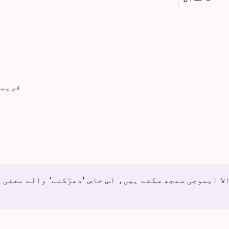
قریبی
لا ایموجی سمجھ سکتے ہیں، اس خاص 'دھڑکنے' والے معنی 