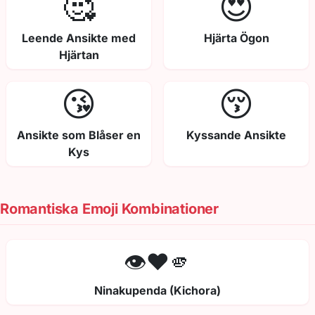
🥰
😍
Leende Ansikte med
Hjärta Ögon
Hjärtan
😘
😚
Ansikte som Blåser en
Kyssande Ansikte
Kys
Romantiska Emoji Kombinationer
👁️❤️🫵
Ninakupenda (Kichora)