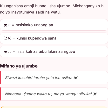
Kuunganisha emoji hubadilisha ujumbe. Michanganyiko hii
ndiyo inayotumiwa zaidi na watu.
💓✨ = msisimko unaong'aa
🥰💓 = kuhisi kupendwa sana
💓🥺 = hisia kali za aibu lakini za nguvu
Mifano ya ujumbe
Siwezi kusubiri tarehe yetu leo usiku! 💓
Nimeona ujumbe wako tu, moyo wangu uliruka! 💓