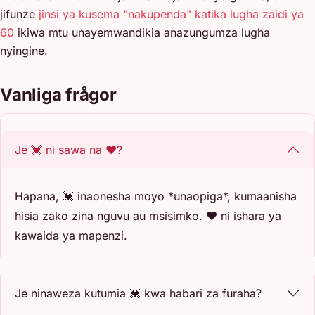
jifunze
jinsi ya kusema "nakupenda" katika lugha zaidi ya
60
ikiwa mtu unayemwandikia anazungumza lugha
nyingine.
Vanliga frågor
Je 💓 ni sawa na ❤️?
Hapana, 💓 inaonesha moyo *unaopiga*, kumaanisha
hisia zako zina nguvu au msisimko. ❤️ ni ishara ya
kawaida ya mapenzi.
Je ninaweza kutumia 💓 kwa habari za furaha?