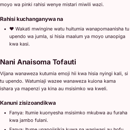
moyo wa pinki rahisi wenye mistari miwili wazi.
Rahisi kuchanganywa na
❤️
Wakati mwingine watu huitumia wanapomaanisha tu
upendo wa jumla, si hisia maalum ya moyo unaopiga
kwa kasi.
Nani Anaisoma Tofauti
Vijana wanaweza kutumia emoji hii kwa hisia nyingi kali, si
tu upendo. Watumiaji wazee wanaweza kuiona kama
ishara ya mapenzi ya kina au msisimko wa kweli.
Kanuni zisizoandikwa
Fanya: Itumie kuonyesha msisimko mkubwa au furaha
kwa jambo fulani.
Fanya: Itume unapojisikia kuwa na wasiwasi au hofu