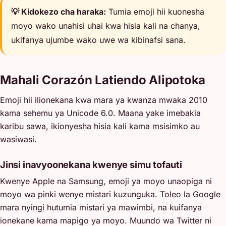
💡 Kidokezo cha haraka:
Tumia emoji hii kuonesha
moyo wako unahisi uhai kwa hisia kali na chanya,
ukifanya ujumbe wako uwe wa kibinafsi sana.
Mahali Corazón Latiendo Alipotoka
Emoji hii ilionekana kwa mara ya kwanza mwaka 2010
kama sehemu ya Unicode 6.0. Maana yake imebakia
karibu sawa, ikionyesha hisia kali kama msisimko au
wasiwasi.
Jinsi inavyoonekana kwenye simu tofauti
Kwenye Apple na Samsung, emoji ya moyo unaopiga ni
moyo wa pinki wenye mistari kuzunguka. Toleo la Google
mara nyingi hutumia mistari ya mawimbi, na kuifanya
ionekane kama mapigo ya moyo. Muundo wa Twitter ni