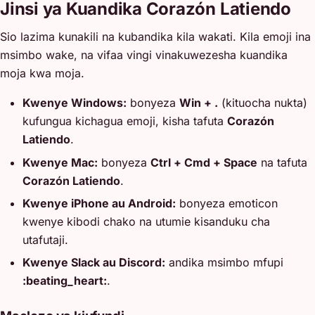
Jinsi ya Kuandika Corazón Latiendo
Sio lazima kunakili na kubandika kila wakati. Kila emoji ina
msimbo wake, na vifaa vingi vinakuwezesha kuandika
moja kwa moja.
Kwenye Windows:
bonyeza
Win + .
(kituocha nukta)
kufungua kichagua emoji, kisha tafuta
Corazón
Latiendo
.
Kwenye Mac:
bonyeza
Ctrl + Cmd + Space
na tafuta
Corazón Latiendo
.
Kwenye iPhone au Android:
bonyeza emoticon
kwenye kibodi chako na utumie kisanduku cha
utafutaji.
Kwenye Slack au Discord:
andika msimbo mfupi
:beating_heart:
.