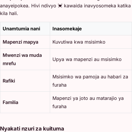
anayeipokea. Hivi ndivyo 💓 kawaida inavyosomeka katika
kila hali.
Unamtumia nani
Inasomekaje
Mapenzi mapya
Kuvutiwa kwa msisimko
Mwenzi wa muda
Upya wa mapenzi au msisimko
mrefu
Msisimko wa pamoja au habari za
Rafiki
furaha
Mapenzi ya joto au matarajio ya
Familia
furaha
Nyakati nzuri za kuituma