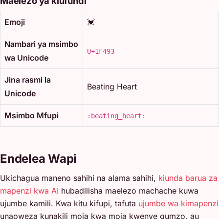
Maelezo ya kiufundi
Emoji
💓
Nambari ya msimbo
U+1F493
wa Unicode
Jina rasmi la
Beating Heart
Unicode
Msimbo Mfupi
:beating_heart:
Endelea Wapi
Ukichagua maneno sahihi na alama sahihi,
kiunda barua za
mapenzi kwa AI
hubadilisha maelezo machache kuwa
ujumbe kamili. Kwa kitu kifupi, tafuta
ujumbe wa kimapenzi
unaoweza kunakili moja kwa moja kwenye gumzo, au