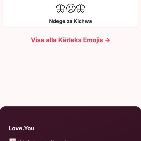
🦋🤢🦋
Ndege za Kichwa
Visa alla Kärleks Emojis →
Love.You