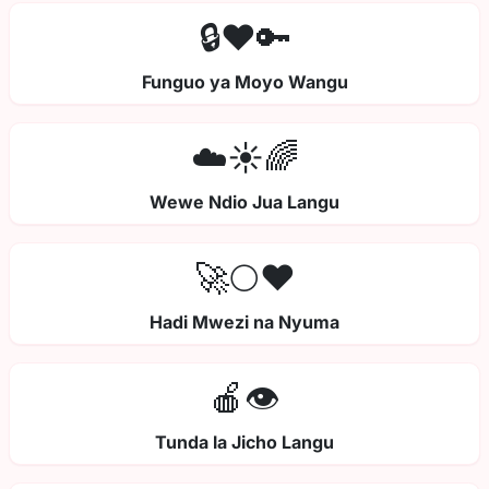
🔒❤️🔑
Funguo ya Moyo Wangu
☁️☀️🌈
Wewe Ndio Jua Langu
🚀🌕❤️
Hadi Mwezi na Nyuma
🍎👁️
Tunda la Jicho Langu