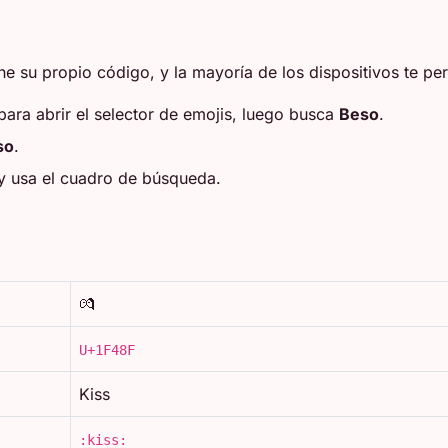
e su propio código, y la mayoría de los dispositivos te per
para abrir el selector de emojis, luego busca
Beso
.
so
.
 y usa el cuadro de búsqueda.
💏
U+1F48F
Kiss
:kiss: