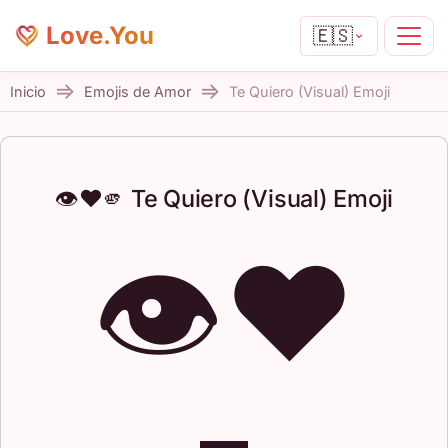
Love.You
🇪🇸
Inicio
Emojis de Amor
Te Quiero (Visual) Emoji
👁️❤️🫵 Te Quiero (Visual) Emoji
👁️❤️