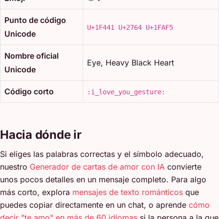
Punto de código
U+1F441 U+2764 U+1FAF5
Unicode
Nombre oficial
Eye, Heavy Black Heart
Unicode
Código corto
:i_love_you_gesture:
Hacia dónde ir
Si eliges las palabras correctas y el símbolo adecuado,
nuestro
Generador de cartas de amor con IA
convierte
unos pocos detalles en un mensaje completo. Para algo
más corto, explora
mensajes de texto románticos
que
puedes copiar directamente en un chat, o aprende
cómo
decir "te amo" en más de 60 idiomas
si la persona a la que