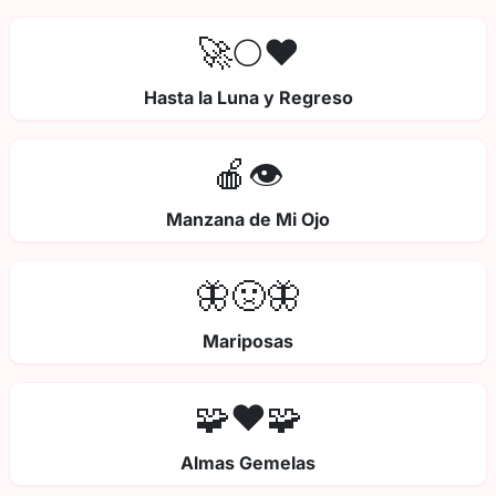
🚀🌕❤️
Hasta la Luna y Regreso
🍎👁️
Manzana de Mi Ojo
🦋🤢🦋
Mariposas
🧩❤️🧩
Almas Gemelas