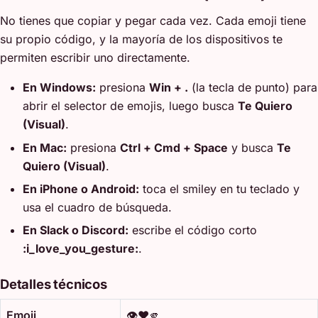
No tienes que copiar y pegar cada vez. Cada emoji tiene
su propio código, y la mayoría de los dispositivos te
permiten escribir uno directamente.
En Windows:
presiona
Win + .
(la tecla de punto) para
abrir el selector de emojis, luego busca
Te Quiero
(Visual)
.
En Mac:
presiona
Ctrl + Cmd + Space
y busca
Te
Quiero (Visual)
.
En iPhone o Android:
toca el smiley en tu teclado y
usa el cuadro de búsqueda.
En Slack o Discord:
escribe el código corto
:i_love_you_gesture:
.
Detalles técnicos
Emoji
👁️❤️🫵