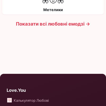
🦋🤢🦋
Метелики
Показати всі любовні емодзі →
Love.You
Калькулятор Любові