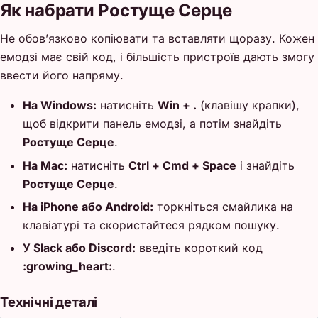
Як набрати Ростуще Серце
Не обов’язково копіювати та вставляти щоразу. Кожен
емодзі має свій код, і більшість пристроїв дають змогу
ввести його напряму.
На Windows:
натисніть
Win + .
(клавішу крапки),
щоб відкрити панель емодзі, а потім знайдіть
Ростуще Серце
.
На Mac:
натисніть
Ctrl + Cmd + Space
і знайдіть
Ростуще Серце
.
На iPhone або Android:
торкніться смайлика на
клавіатурі та скористайтеся рядком пошуку.
У Slack або Discord:
введіть короткий код
:growing_heart:
.
Технічні деталі