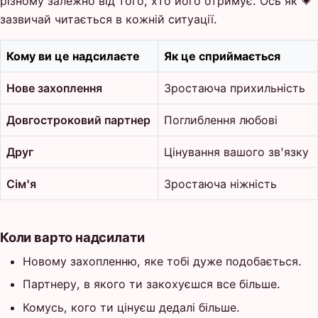
різному залежно від того, хто його отримує. Ось як 💗
зазвичай читається в кожній ситуації.
Кому ви це надсилаєте
Як це сприймається
Нове захоплення
Зростаюча прихильність
Довгостроковий партнер
Поглиблення любові
Друг
Цінування вашого зв'язку
Сім'я
Зростаюча ніжність
Коли варто надсилати
Новому захопленню, яке тобі дуже подобається.
Партнеру, в якого ти закохуєшся все більше.
Комусь, кого ти цінуєш дедалі більше.