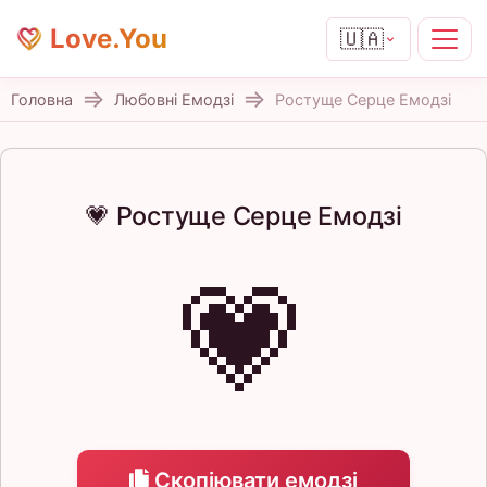
Love.You
🇺🇦
Головна
Любовні Емодзі
Ростуще Серце Емодзі
💗 Ростуще Серце Емодзі
💗
Скопіювати емодзі