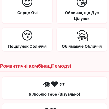
😍
😘
Серце Очі
Обличчя, що Дує
Цілунок
😚
🤗
Поцілунок Обличчя
Обіймаюче Обличчя
Романтичні комбінації емодзі
👁️❤️🫵
Я Люблю Тебе (Візуально)