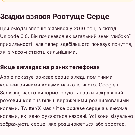
Звідки взявся Ростуще Серце
Цей емодзі вперше з'явився у 2010 році в складі
Unicode 6.0. Він починався як загальний знак глибокої
прихильності, але тепер здебільшого показує почуття,
які з часом стають сильнішими.
Як це виглядає на різних телефонах
Apple показує рожеве серце з ледь помітними
концентричними колами навколо нього. Google і
Samsung часто використовують трохи яскравіший
рожевий колір із більш вираженими розширюваними
колами. Twitter/X має чітке рожеве серце з кількома
колами, які явно рухаються назовні. Усі вони візуально
зображують серце, яке розширюється або зростає.