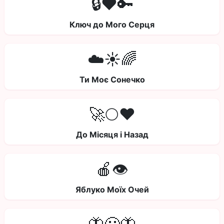
🔒❤️🔑
Ключ до Мого Серця
☁️☀️🌈
Ти Моє Сонечко
🚀🌕❤️
До Місяця і Назад
🍎👁️
Яблуко Моїх Очей