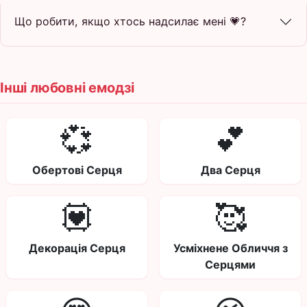
Що робити, якщо хтось надсилає мені 💗?
Інші любовні емодзі
💞
💕
Обертові Серця
Два Серця
💟
🥰
Декорація Серця
Усміхнене Обличчя з
Серцями