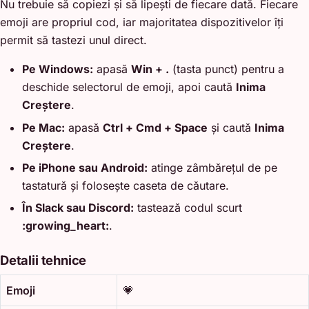
Nu trebuie să copiezi și să lipești de fiecare dată. Fiecare
emoji are propriul cod, iar majoritatea dispozitivelor îți
permit să tastezi unul direct.
Pe Windows:
apasă
Win + .
(tasta punct) pentru a
deschide selectorul de emoji, apoi caută
Inima
Creștere
.
Pe Mac:
apasă
Ctrl + Cmd + Space
și caută
Inima
Creștere
.
Pe iPhone sau Android:
atinge zâmbărețul de pe
tastatură și folosește caseta de căutare.
În Slack sau Discord:
tastează codul scurt
:growing_heart:
.
Detalii tehnice
Emoji
💗