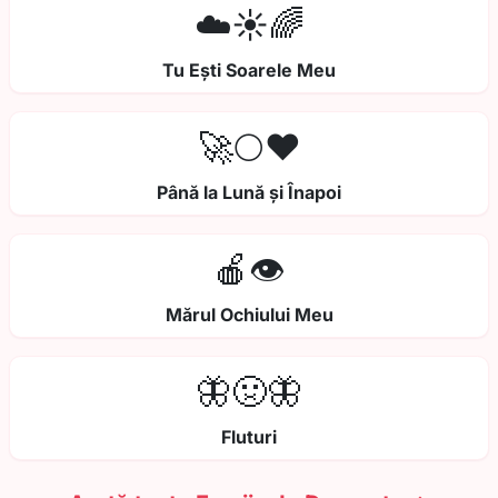
☁️☀️🌈
Tu Ești Soarele Meu
🚀🌕❤️
Până la Lună și Înapoi
🍎👁️
Mărul Ochiului Meu
🦋🤢🦋
Fluturi