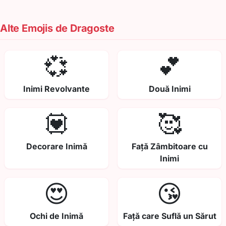
Alte Emojis de Dragoste
💞
💕
Inimi Revolvante
Două Inimi
💟
🥰
Decorare Inimă
Față Zâmbitoare cu
Inimi
😍
😘
Ochi de Inimă
Față care Suflă un Sărut