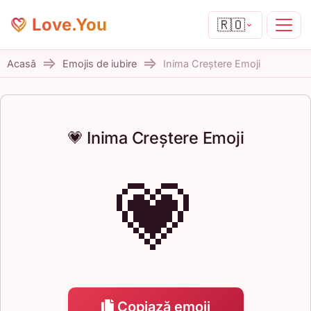
Love.You
🇷🇴
Acasă
Emojis de iubire
Inima Creștere Emoji
💗 Inima Creștere Emoji
💗
Copiază emoji