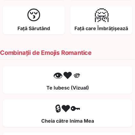
😚
🤗
Față Sărutând
Față care Îmbrățișează
Combinații de Emojis Romantice
👁️❤️🫵
Te Iubesc (Vizual)
🔒❤️🔑
Cheia către Inima Mea