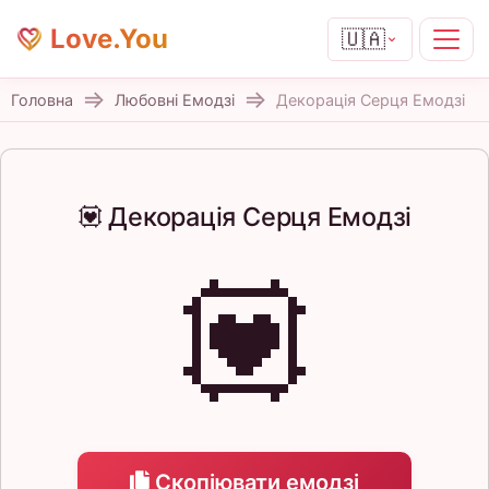
Love.You
🇺🇦
Головна
Любовні Емодзі
Декорація Серця Емодзі
💟 Декорація Серця Емодзі
💟
Скопіювати емодзі