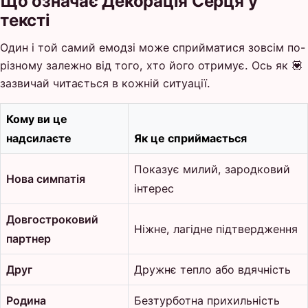
Що означає Декорація Серця у
тексті
Один і той самий емодзі може сприйматися зовсім по-
різному залежно від того, хто його отримує. Ось як 💟
зазвичай читається в кожній ситуації.
Кому ви це
надсилаєте
Як це сприймається
Показує милий, зародковий
Нова симпатія
інтерес
Довгостроковий
Ніжне, лагідне підтвердження
партнер
Друг
Дружнє тепло або вдячність
Родина
Безтурботна прихильність