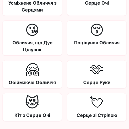
Усміхнене Обличчя з
Серце Очі
Серцями
😘
😚
Обличчя, що Дує
Поцілунок Обличчя
Цілунок
🤗
🫶
Обіймаюче Обличчя
Серце Руки
😻
💘
Кіт з Серце Очі
Серце зі Стрілою