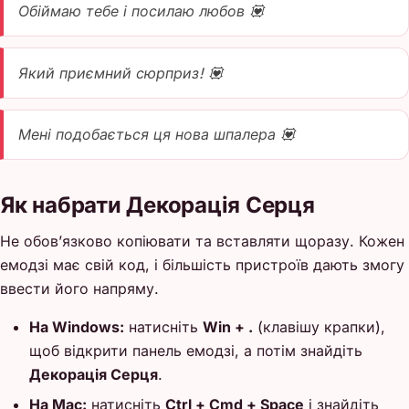
Обіймаю тебе і посилаю любов 💟
Який приємний сюрприз! 💟
Мені подобається ця нова шпалера 💟
Як набрати Декорація Серця
Не обов’язково копіювати та вставляти щоразу. Кожен
емодзі має свій код, і більшість пристроїв дають змогу
ввести його напряму.
На Windows:
натисніть
Win + .
(клавішу крапки),
щоб відкрити панель емодзі, а потім знайдіть
Декорація Серця
.
На Mac:
натисніть
Ctrl + Cmd + Space
і знайдіть