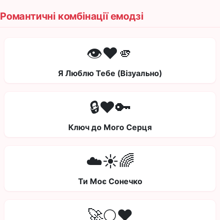
Романтичні комбінації емодзі
👁️❤️🫵
Я Люблю Тебе (Візуально)
🔒❤️🔑
Ключ до Мого Серця
☁️☀️🌈
Ти Моє Сонечко
🚀🌕❤️