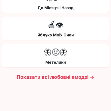
До Місяця і Назад
🍎👁️
Яблуко Моїх Очей
🦋🤢🦋
Метелики
Показати всі любовні емодзі →