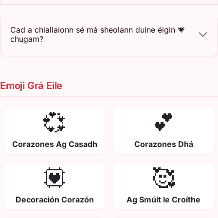
Cad a chiallaíonn sé má sheolann duine éigin 💗
chugam?
Emoji Grá Eile
💞
💕
Corazones Ag Casadh
Corazones Dhá
💟
🥰
Decoración Corazón
Ag Smúit le Croíthe