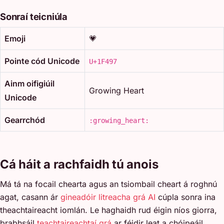
Sonraí teicniúla
Emoji
💗
Pointe cód Unicode
U+1F497
Ainm oifigiúil
Growing Heart
Unicode
Gearrchód
:growing_heart:
Cá háit a rachfaidh tú anois
Má tá na focail chearta agus an tsiombail cheart á roghnú
agat, casann ár
gineadóir litreacha grá AI
cúpla sonra ina
theachtaireacht iomlán. Le haghaidh rud éigin níos giorra,
brabhsáil
teachtaireachtaí grá
ar féidir leat a chóipeáil