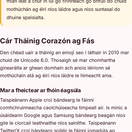
mian leat a chur in iúl go fírinneach go bhfuil do chuid
mothúchán ag éirí níos láidre agus níos suntasaí do
dhuine speisialta.
Cár Tháinig Corazón ag Fás
Den chéad uair a tháinig an emoji seo i láthair in 2010 mar
chuid de Unicode 6.0. Thosaigh sé mar chomhartha
ginearálta ar ghean domhain ach anois léiríonn sé
mothúcháin atá ag éirí níos láidre le himeacht ama.
Mar a fheictear ar fhóin éagsúla
Taispeánann Apple croí bándearg le fáinní
comhchruinneacha caolchúiseacha timpeall air. Is minic a
úsáideann Google agus Samsung bándearg beagán níos
gile le ciorcail leathnaithe níos sainithe. Taispeánann
Twitter/X croí bándearg soiléir le fáinní iomadúla ag