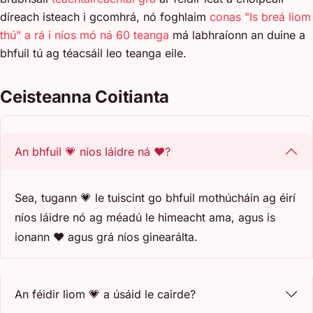
díreach isteach i gcomhrá, nó foghlaim
conas "Is breá liom
thú" a rá i níos mó ná 60 teanga
má labhraíonn an duine a
bhfuil tú ag téacsáil leo teanga eile.
Ceisteanna Coitianta
An bhfuil 💗 níos láidre ná ❤️?
Sea, tugann 💗 le tuiscint go bhfuil mothúcháin ag éirí
níos láidre nó ag méadú le himeacht ama, agus is
ionann ❤️ agus grá níos ginearálta.
An féidir liom 💗 a úsáid le cairde?