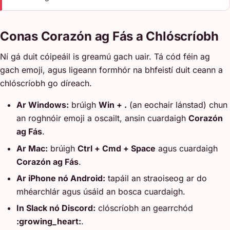
Conas Corazón ag Fás a Chlóscríobh
Ní gá duit cóipeáil is greamú gach uair. Tá cód féin ag
gach emoji, agus ligeann formhór na bhfeistí duit ceann a
chlóscríobh go díreach.
Ar Windows:
brúigh
Win + .
(an eochair lánstad) chun
an roghnóir emoji a oscailt, ansin cuardaigh
Corazón
ag Fás
.
Ar Mac:
brúigh
Ctrl + Cmd + Space
agus cuardaigh
Corazón ag Fás
.
Ar iPhone nó Android:
tapáil an straoiseog ar do
mhéarchlár agus úsáid an bosca cuardaigh.
In Slack nó Discord:
clóscríobh an gearrchód
:growing_heart:
.