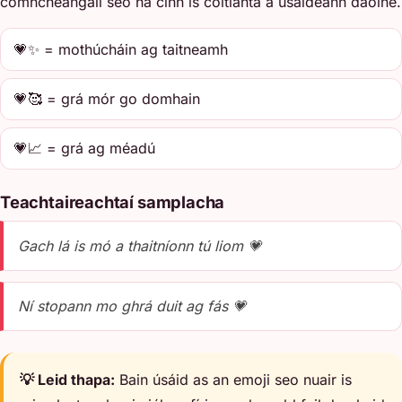
comhcheangail seo na cinn is coitianta a úsáideann daoine.
💗✨ = mothúcháin ag taitneamh
💗🥰 = grá mór go domhain
💗📈 = grá ag méadú
Teachtaireachtaí samplacha
Gach lá is mó a thaitníonn tú liom 💗
Ní stopann mo ghrá duit ag fás 💗
💡 Leid thapa:
Bain úsáid as an emoji seo nuair is