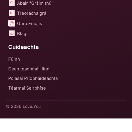
Abair "Gráim thú"
Treoracha grá
Ghrá Emojis
Blag
Cuideachta
Fúinn
Déan teagmháil linn
Polasaí Príobháideachta
Téarmaí Seirbhíse
© 2026
Love.You