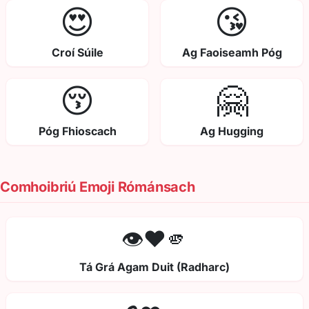
😍
😘
Croí Súile
Ag Faoiseamh Póg
😚
🤗
Póg Fhioscach
Ag Hugging
Comhoibriú Emoji Rómánsach
👁️❤️🫵
Tá Grá Agam Duit (Radharc)