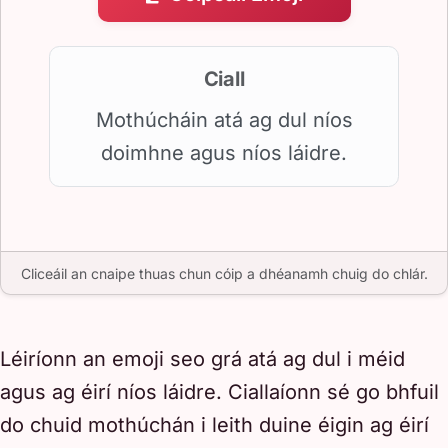
Ciall
Mothúcháin atá ag dul níos
doimhne agus níos láidre.
Cliceáil an cnaipe thuas chun cóip a dhéanamh chuig do chlár.
Léiríonn an emoji seo grá atá ag dul i méid
agus ag éirí níos láidre. Ciallaíonn sé go bhfuil
do chuid mothúchán i leith duine éigin ag éirí