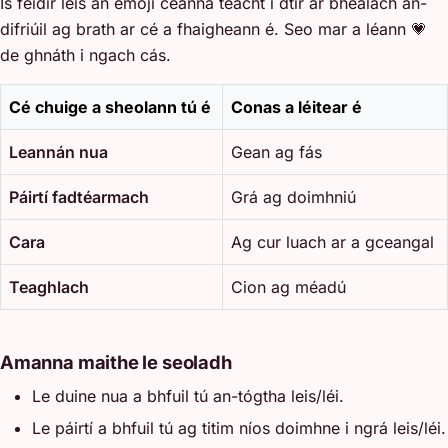
Is féidir leis an emoji céanna teacht i dtír ar bhealach an-
difriúil ag brath ar cé a fhaigheann é. Seo mar a léann 💗
de ghnáth i ngach cás.
Cé chuige a sheolann tú é
Conas a léitear é
Leannán nua
Gean ag fás
Páirtí fadtéarmach
Grá ag doimhniú
Cara
Ag cur luach ar a gceangal
Teaghlach
Cion ag méadú
Amanna maithe le seoladh
Le duine nua a bhfuil tú an-tógtha leis/léi.
Le páirtí a bhfuil tú ag titim níos doimhne i ngrá leis/léi.