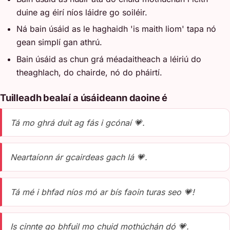
duine ag éirí níos láidre go soiléir.
Ná bain úsáid as le haghaidh 'is maith liom' tapa nó
gean simplí gan athrú.
Bain úsáid as chun grá méadaitheach a léiriú do
theaghlach, do chairde, nó do pháirtí.
Tuilleadh bealaí a úsáideann daoine é
Tá mo ghrá duit ag fás i gcónaí 💗.
Neartaíonn ár gcairdeas gach lá 💗.
Tá mé i bhfad níos mó ar bís faoin turas seo 💗!
Is cinnte go bhfuil mo chuid mothúchán dó 💗.