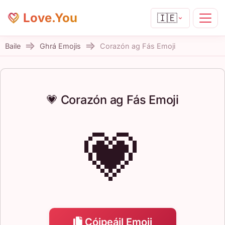
Love.You
🇮🇪
Baile
Ghrá Emojis
Corazón ag Fás Emoji
💗 Corazón ag Fás Emoji
💗
Cóipeáil Emoji