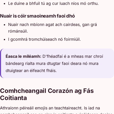
Le duine a bhfuil tú ag cur luach níos mó orthu.
Nuair is cóir smaoineamh faoi dhó
Nuair nach mbíonn agat ach cairdeas, gan grá
rómánsúil.
I gcomhrá tromchúiseach nó foirmiúil.
Éasca le míléamh:
D'fhéadfaí é a mheas mar chroí
bándearg rialta mura dtugtar faoi deara nó mura
dtuigtear an éifeacht fháis.
Comhcheangail Corazón ag Fás
Coitianta
Athraíonn péireáil emojis an teachtaireacht. Is iad na