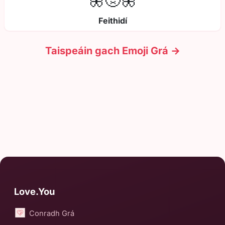
🦋🤢🦋
Feithidí
Taispeáin gach Emoji Grá →
Love.You
Conradh Grá