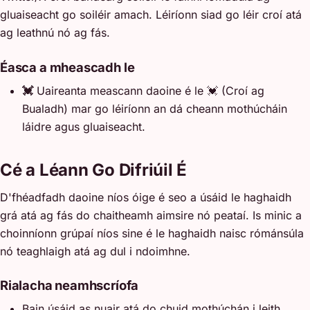
gluaiseacht go soiléir amach. Léiríonn siad go léir croí atá
ag leathnú nó ag fás.
Éasca a mheascadh le
💓
Uaireanta meascann daoine é le 💓 (Croí ag
Bualadh) mar go léiríonn an dá cheann mothúcháin
láidre agus gluaiseacht.
Cé a Léann Go Difriúil É
D'fhéadfadh daoine níos óige é seo a úsáid le haghaidh
grá atá ag fás do chaitheamh aimsire nó peataí. Is minic a
choinníonn grúpaí níos sine é le haghaidh naisc rómánsúla
nó teaghlaigh atá ag dul i ndoimhne.
Rialacha neamhscríofa
Bain úsáid as nuair atá do chuid mothúchán i leith