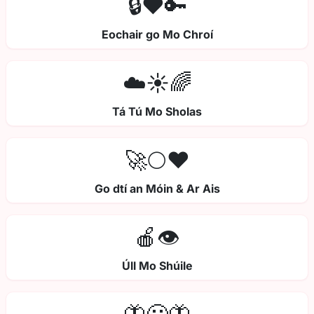
🔒❤️🔑
Eochair go Mo Chroí
☁️☀️🌈
Tá Tú Mo Sholas
🚀🌕❤️
Go dtí an Móin & Ar Ais
🍎👁️
Úll Mo Shúile