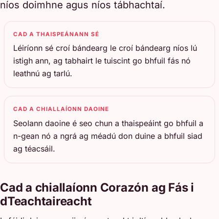
níos doimhne agus níos tábhachtaí.
CAD A THAISPEÁNANN SÉ
Léiríonn sé croí bándearg le croí bándearg níos lú
istigh ann, ag tabhairt le tuiscint go bhfuil fás nó
leathnú ag tarlú.
CAD A CHIALLAÍONN DAOINE
Seolann daoine é seo chun a thaispeáint go bhfuil a
n-gean nó a ngrá ag méadú don duine a bhfuil siad
ag téacsáil.
Cad a chiallaíonn Corazón ag Fás i
dTeachtaireacht