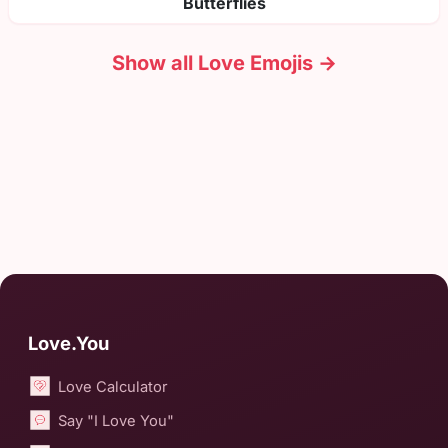
Butterflies
Show all Love Emojis →
Love.You
Love Calculator
Say "I Love You"