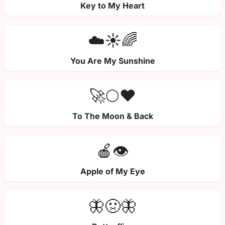
Key to My Heart
☁️☀️🌈
You Are My Sunshine
🚀🌕❤️
To The Moon & Back
🍎👁️
Apple of My Eye
🦋🤢🦋