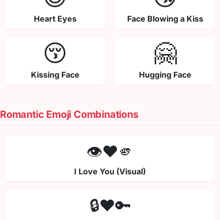
Heart Eyes
Face Blowing a Kiss
😚
🤗
Kissing Face
Hugging Face
Romantic Emoji Combinations
👁️❤️🫵
I Love You (Visual)
🔒❤️🔑