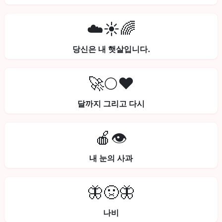
☁️☀️🌈
당신은 내 햇살입니다.
🚀🌕❤️
달까지 그리고 다시
🍎👁️
내 눈의 사과
🦋🤢🦋
나비