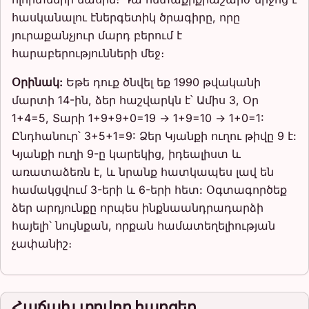
հասկանալու էներգետիկ ծրագիրը, որը
յուրաքանչյուր մարդ բերում է
հարաբերությունների մեջ։
Օրինակ:
Եթե դուք ծնվել եք 1990 թվականի
մարտի 14-ին, ձեր հաշվարկն է՝ Ամիս 3, Օր
1+4=5, Տարի 1+9+9+0=19 → 1+9=10 → 1+0=1:
Ընդհանուր՝ 3+5+1=9: Ձեր Կյանքի ուղու թիվը 9 է:
Կյանքի ուղի 9-ը կարեկից, իդեալիստ և
առատաձեռն է, և նրանք հատկապես լավ են
համակցվում 3-երի և 6-երի հետ: Օգտագործեք
ձեր արդյունքը որպես ինքնաանդրադարձի
հայելի՝ նույնքան, որքան համատեղելիության
չափանիշ։
Հաճախ տրվող հարցեր