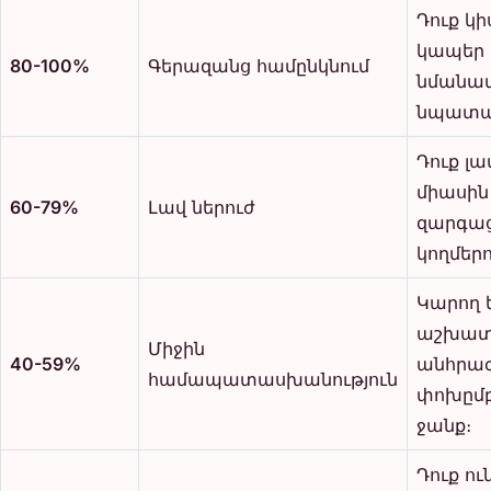
Դուք կի
կապեր
80-100%
Գերազանց համընկնում
նմանատ
նպատա
Դուք լա
միասին
60-79%
Լավ ներուժ
զարգաց
կողմերո
Կարող 
աշխատե
Միջին
40-59%
անհրաժ
համապատասխանություն
փոխըմբ
ջանք։
Դուք ու