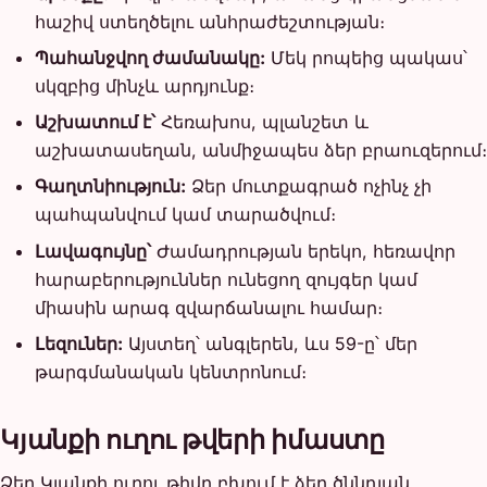
հաշիվ ստեղծելու անհրաժեշտության։
Պահանջվող ժամանակը:
Մեկ րոպեից պակաս՝
սկզբից մինչև արդյունք։
Աշխատում է՝
Հեռախոս, պլանշետ և
աշխատասեղան, անմիջապես ձեր բրաուզերում։
Գաղտնիություն:
Ձեր մուտքագրած ոչինչ չի
պահպանվում կամ տարածվում։
Լավագույնը՝
Ժամադրության երեկո, հեռավոր
հարաբերություններ ունեցող զույգեր կամ
միասին արագ զվարճանալու համար։
Լեզուներ:
Այստեղ՝ անգլերեն, ևս 59-ը՝ մեր
թարգմանական կենտրոնում։
Կյանքի ուղու թվերի իմաստը
Ձեր Կյանքի ուղու թիվը բխում է ձեր ծննդյան