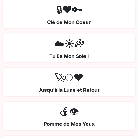
🔒❤️🔑
Clé de Mon Coeur
☁️☀️🌈
Tu Es Mon Soleil
🚀🌕❤️
Jusqu'à la Lune et Retour
🍎👁️
Pomme de Mes Yeux