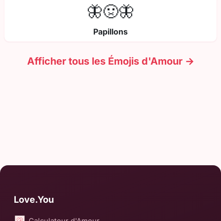
🦋🤢🦋
Papillons
Afficher tous les Émojis d'Amour →
Love.You
Calculateur d'Amour