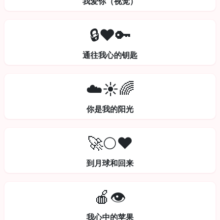
我爱你（视觉）
🔒❤️🔑
通往我心的钥匙
☁️☀️🌈
你是我的阳光
🚀🌕❤️
到月球和回来
🍎👁️
我心中的苹果