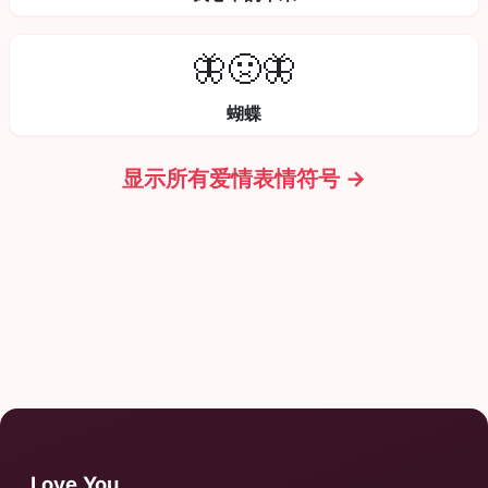
🦋🤢🦋
蝴蝶
显示所有爱情表情符号 →
Love.You