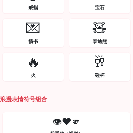
戒指
宝石
💌
🧸
情书
泰迪熊
🔥
🥂
火
碰杯
浪漫表情符号组合
👁️❤️🫵