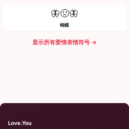
🦋🤢🦋
蝴蝶
显示所有爱情表情符号 →
Love.You