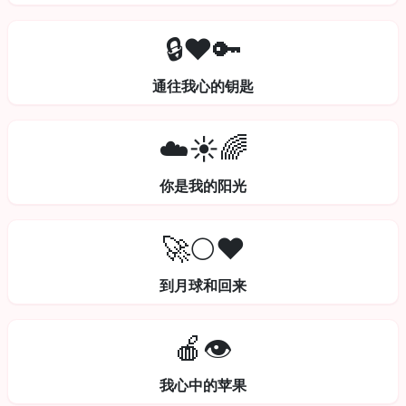
🔒❤️🔑
通往我心的钥匙
☁️☀️🌈
你是我的阳光
🚀🌕❤️
到月球和回来
🍎👁️
我心中的苹果