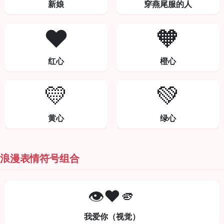
新娘
穿燕尾服的人
❤️
🧡
红心
橙心
💛
💚
黄心
绿心
浪漫表情符号组合
👁️❤️🫵
我爱你（视觉）