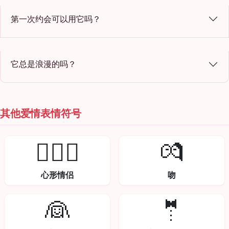
第一次约会可以用它吗？
它总是浪漫的吗？
其他爱情表情符号
👩‍❤️‍👨
💏
心形情侣
吻
👰
🤵