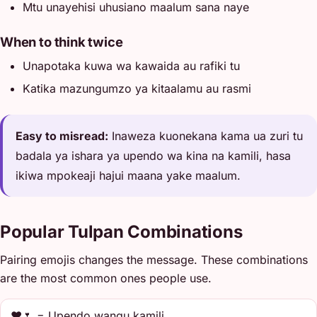
Mtu unayehisi uhusiano maalum sana naye
When to think twice
Unapotaka kuwa wa kawaida au rafiki tu
Katika mazungumzo ya kitaalamu au rasmi
Easy to misread:
Inaweza kuonekana kama ua zuri tu
badala ya ishara ya upendo wa kina na kamili, hasa
ikiwa mpokeaji hajui maana yake maalum.
Popular Tulpan Combinations
Pairing emojis changes the message. These combinations
are the most common ones people use.
❤️🌷 = Upendo wangu kamili