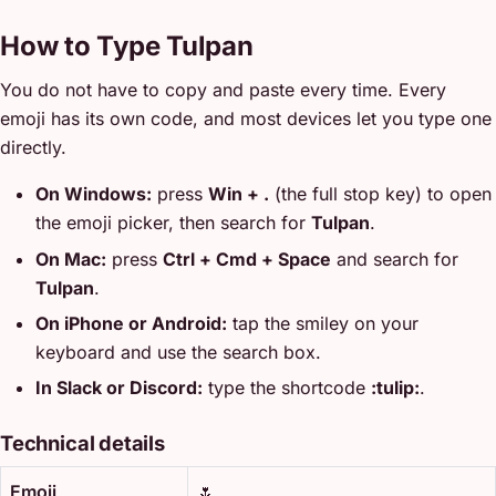
How to Type Tulpan
You do not have to copy and paste every time. Every
emoji has its own code, and most devices let you type one
directly.
On Windows:
press
Win + .
(the full stop key) to open
the emoji picker, then search for
Tulpan
.
On Mac:
press
Ctrl + Cmd + Space
and search for
Tulpan
.
On iPhone or Android:
tap the smiley on your
keyboard and use the search box.
In Slack or Discord:
type the shortcode
:tulip:
.
Technical details
Emoji
🌷