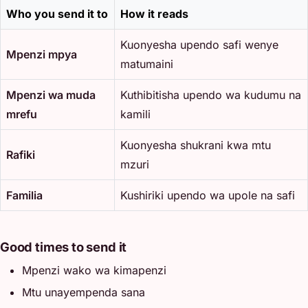
Who you send it to
How it reads
Kuonyesha upendo safi wenye
Mpenzi mpya
matumaini
Mpenzi wa muda
Kuthibitisha upendo wa kudumu na
mrefu
kamili
Kuonyesha shukrani kwa mtu
Rafiki
mzuri
Familia
Kushiriki upendo wa upole na safi
Good times to send it
Mpenzi wako wa kimapenzi
Mtu unayempenda sana