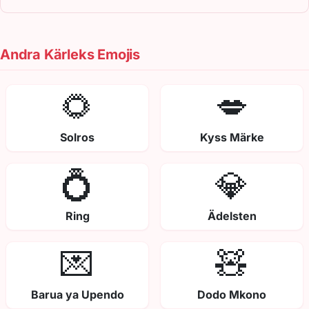
Andra Kärleks Emojis
🌻
💋
Solros
Kyss Märke
💍
💎
Ring
Ädelsten
💌
🧸
Barua ya Upendo
Dodo Mkono