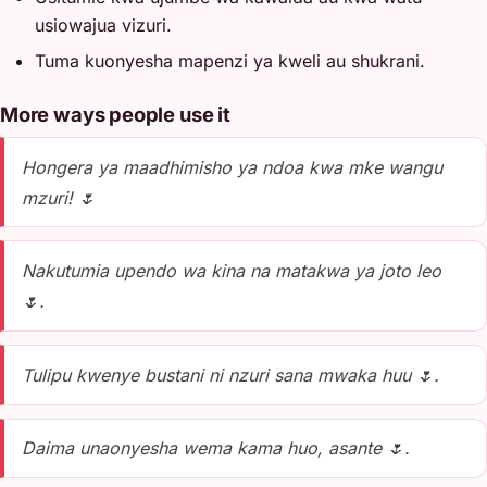
usiowajua vizuri.
Tuma kuonyesha mapenzi ya kweli au shukrani.
More ways people use it
Hongera ya maadhimisho ya ndoa kwa mke wangu
mzuri! 🌷
Nakutumia upendo wa kina na matakwa ya joto leo
🌷.
Tulipu kwenye bustani ni nzuri sana mwaka huu 🌷.
Daima unaonyesha wema kama huo, asante 🌷.