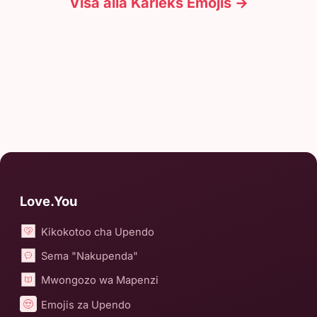
Visa alla Kärleks Emojis →
Love.You
Kikokotoo cha Upendo
Sema "Nakupenda"
Mwongozo wa Mapenzi
Emojis za Upendo