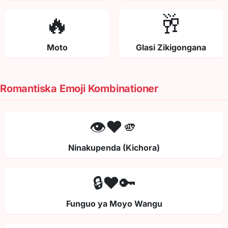
🔥
🥂
Moto
Glasi Zikigongana
Romantiska Emoji Kombinationer
👁️❤️🫵
Ninakupenda (Kichora)
🔒❤️🔑
Funguo ya Moyo Wangu