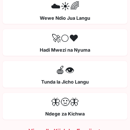
☁️☀️🌈
Wewe Ndio Jua Langu
🚀🌕❤️
Hadi Mwezi na Nyuma
🍎👁️
Tunda la Jicho Langu
🦋🤢🦋
Ndege za Kichwa