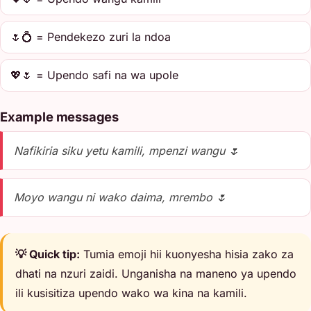
🌷💍 = Pendekezo zuri la ndoa
💖🌷 = Upendo safi na wa upole
Example messages
Nafikiria siku yetu kamili, mpenzi wangu 🌷
Moyo wangu ni wako daima, mrembo 🌷
💡 Quick tip:
Tumia emoji hii kuonyesha hisia zako za
dhati na nzuri zaidi. Unganisha na maneno ya upendo
ili kusisitiza upendo wako wa kina na kamili.