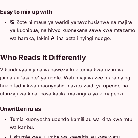
Easy to mix up with
🌸
Zote ni maua ya waridi yanayohusishwa na majira
ya kuchipua, na hivyo kuonekana sawa kwa mtazamo
wa haraka, lakini 🌸 ina petali nyingi ndogo.
Who Reads It Differently
Vikundi vya vijana wanaweza kukitumia kwa uzuri wa
jumla au 'asante' ya upole. Watumiaji wazee mara nyingi
hukihifadhi kwa maonyesho mazito zaidi ya upendo na
utunzaji wa kina, hasa katika mazingira ya kimapenzi.
Unwritten rules
Tumia kuonyesha upendo kamili au wa kina kwa mtu
wa karibu.
Usitumie kwa ujumbe wa kawaida au kwa watu