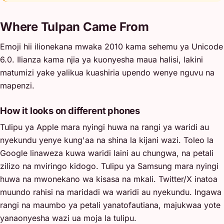
Where Tulpan Came From
Emoji hii ilionekana mwaka 2010 kama sehemu ya Unicode
6.0. Ilianza kama njia ya kuonyesha maua halisi, lakini
matumizi yake yalikua kuashiria upendo wenye nguvu na
mapenzi.
How it looks on different phones
Tulipu ya Apple mara nyingi huwa na rangi ya waridi au
nyekundu yenye kung'aa na shina la kijani wazi. Toleo la
Google linaweza kuwa waridi laini au chungwa, na petali
zilizo na mviringo kidogo. Tulipu ya Samsung mara nyingi
huwa na mwonekano wa kisasa na mkali. Twitter/X inatoa
muundo rahisi na maridadi wa waridi au nyekundu. Ingawa
rangi na maumbo ya petali yanatofautiana, majukwaa yote
yanaonyesha wazi ua moja la tulipu.