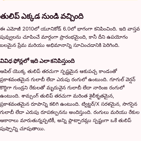
తులిప్ ఎక్కడ నుండి వచ్చింది
ఈ ఎమోజీ 2010లో యూనికోడ్ 6.0లో భాగంగా కనిపించింది. ఇది వాస్తవ
పువ్వులను చూపించే మార్గంగా ప్రారంభమైంది, కానీ దీని ఉపయోగం
బలమైన ప్రేమ మరియు అభిమానాన్ని సూచించడానికి పెరిగింది.
వివిధ ఫోన్లలో ఇది ఎలా కనిపిస్తుంది
ఆపిల్ యొక్క తులిప్ తరచుగా స్పష్టమైన ఆకుపచ్చ కాండంతో
ప్రకాశవంతమైన గులాబీ లేదా ఎరుపు రంగులో ఉంటుంది. గూగుల్ వెర్షన్
కొద్దిగా గుండ్రని రేకులతో మృదువైన గులాబీ లేదా నారింజ రంగులో
ఉంటుంది. శామ్సంగ్ తులిప్ తరచుగా మరింత శైలీకృతమైన,
ప్రకాశవంతమైన రూపాన్ని కలిగి ఉంటుంది. ట్విట్టర్/X సరళమైన, సొగసైన
గులాబీ లేదా ఎరుపు రూపకల్పనను అందిస్తుంది. రంగులు మరియు రేకుల
ఆకారాలు మారుతున్నప్పటికీ, అన్ని ప్లాట్ఫారమ్లు స్పష్టంగా ఒకే తులిప్
పుష్పాన్ని చూపుతాయి.