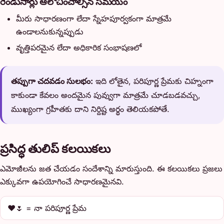
రెండుసార్లు ఆలోచించాల్సిన సమయం
మీరు సాధారణంగా లేదా స్నేహపూర్వకంగా మాత్రమే
ఉండాలనుకున్నప్పుడు
వృత్తిపరమైన లేదా అధికారిక సంభాషణలో
తప్పుగా చదవడం సులభం:
ఇది లోతైన, పరిపూర్ణ ప్రేమకు చిహ్నంగా
కాకుండా కేవలం అందమైన పువ్వుగా మాత్రమే చూడబడవచ్చు,
ముఖ్యంగా గ్రహీతకు దాని నిర్దిష్ట అర్థం తెలియకపోతే.
ప్రసిద్ధ తులిప్ కలయికలు
ఎమోజీలను జత చేయడం సందేశాన్ని మారుస్తుంది. ఈ కలయికలు ప్రజలు
ఎక్కువగా ఉపయోగించే సాధారణమైనవి.
❤️🌷 = నా పరిపూర్ణ ప్రేమ