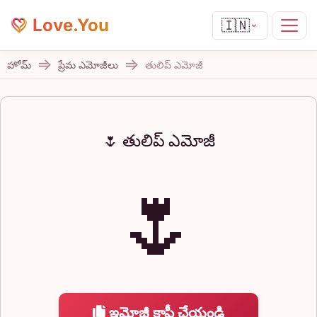
Love.You
🇮🇳
హోమ్
ప్రేమ ఎమోజీలు
తులిప్ ఎమోజీ
🌷 తులిప్ ఎమోజీ
🌷
ఇమోజీ కాపీ చేయండి