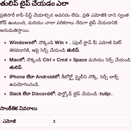
తులిప్ టైప్ చేయడం ఎలా
ప్రతిసారీ కాపీ-పేస్ట్ చేయాల్సిన అవసరం లేదు. ప్రతి ఎమోజీకి దాని స్వంత
కోడ్ ఉంటుంది, మరియు చాలా పరికరాలు నేరుగా టైప్ చేయడానికి
అనుమతిస్తాయి.
Windowsలో:
నొక్కండి
Win + .
(ఫుల్ స్టాప్ కీ) ఎమోజీ పికర్
తెరవడానికి, ఆపై సెర్చ్ చేయండి
తులిప్
.
Macలో:
నొక్కండి
Ctrl + Cmd + Space
మరియు సెర్చ్ చేయండి
తులిప్
.
iPhone లేదా Androidలో:
కీబోర్డ్లో స్మైలీని నొక్కి, సెర్చ్ బాక్స్
ఉపయోగించండి.
Slack లేదా Discordలో:
షార్ట్కోడ్ టైప్ చేయండి
:tulip:
.
సాంకేతిక వివరాలు
ఎమోజీ
🌷