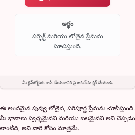
అర్థం
పర్ఫెక్ట్ మరియు లోతైన ప్రేమను
సూచిస్తుంది.
మీ క్లిప్‌బోర్డుకు కాపీ చేయడానికి పై బటన్‌ను క్లిక్ చేయండి.
ఈ అందమైన పువ్వు లోతైన, పరిపూర్ణ ప్రేమను చూపిస్తుంది.
మీ భావాలు స్వచ్ఛమైనవి మరియు బలమైనవి అని చెప్పడం
లాంటిది, అవి వారి కోసం మాత్రమే.