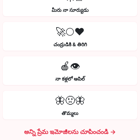
మీరు నా సూర్యుడు
🚀🌕❤️
చంద్రుడికి & తిరిగి
🍎👁️
నా కళ్లలో ఆపిల్
🦋🤢🦋
తొమ్మలు
అన్ని ప్రేమ ఇమోజీలను చూపించండి →