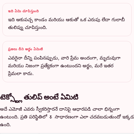
ఇది ఏమి చూపిస్తుంది
ఇది ఆకుపచ్చ కాండం మరియు ఆకుతో ఒక ఎరుపు లేదా గులాబీ
తులిప్ను చూపిస్తుంది.
ప్రజలు దీని అర్థం ఏమిటి
ఎవరైనా దీన్ని పంపినప్పుడు, వారి ప్రేమ అందంగా, మృదువుగా
మరియు నిజంగా ప్రత్యేకంగా ఉంటుందని అర్థం, మరే ఇతర
ప్రేమలా కాదు.
టెక్స్ట్లో తులిప్ అంటే ఏమిటి
అదే ఎమోజీ ఎవరు స్వీకరిస్తారనే దానిపై ఆధారపడి చాలా భిన్నంగా
ఉంటుంది. ప్రతి పరిస్థితిలో 🌷 సాధారణంగా ఎలా చదవబడుతుందో ఇక్కడ
ఉంది.