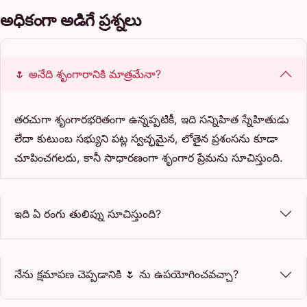
అధికంగా అడిగే ప్రశ్నలు
🌷 అనేది శృంగారానికి మాత్రమేనా?
తరచుగా శృంగారభరితంగా ఉన్నప్పటికీ, ఇది సన్నిహిత స్నేహితుడు
లేదా కుటుంబ సభ్యుని పట్ల స్వచ్ఛమైన, లోతైన ప్రశంసను కూడా
చూపించగలదు, కానీ సాధారణంగా శృంగార ప్రేమను సూచిస్తుంది.
ఇది ఏ రంగు తులిప్ను సూచిస్తుంది?
నేను క్షమాపణ చెప్పడానికి 🌷 ను ఉపయోగించవచ్చా?