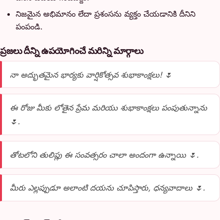
నిజమైన అభిమానం లేదా ప్రశంసను వ్యక్తం చేయడానికి దీనిని
పంపండి.
ప్రజలు దీన్ని ఉపయోగించే మరిన్ని మార్గాలు
నా అద్భుతమైన భార్యకు వార్షికోత్సవ శుభాకాంక్షలు! 🌷
ఈ రోజు మీకు లోతైన ప్రేమ మరియు శుభాకాంక్షలు పంపుతున్నాను
🌷.
తోటలోని తులిప్లు ఈ సంవత్సరం చాలా అందంగా ఉన్నాయి 🌷.
మీరు ఎల్లప్పుడూ అలాంటి దయను చూపిస్తారు, ధన్యవాదాలు 🌷.