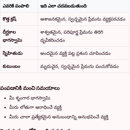
ఎవరికి పంపాలి
ఇది ఎలా చదవబడుతుంది
కొత్త క్రష్
ఆశాజనకమైన, స్వచ్ఛమైన ప్రేమను వ్యక్తపరచడం
దీర్ఘకాల
శాశ్వతమైన, పరిపూర్ణ ప్రేమను తిరిగి
భాగస్వామి
ధృవీకరించడం
స్నేహితుడు
అందమైన వ్యక్తి పట్ల ప్రశంస చూపించడం
కుటుంబం
మృదువైన, స్వచ్ఛమైన ప్రేమను పంచుకోవడం
పంపడానికి మంచి సమయాలు
మీ శృంగార భాగస్వామి
మీరు లోతుగా ఆరాధించే వ్యక్తి
మీరు చాలా ప్రత్యేకమైన అనుబంధాన్ని అనుభవించే వ్యక్తి