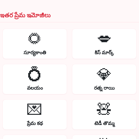
ఇతర ప్రేమ ఇమోజీలు
🌻
💋
సూర్యకాంతి
కిస్ మార్క్
💍
💎
వలయం
రత్న రాయి
💌
🧸
ప్రేమ కథ
టెడీ తొమ్మ