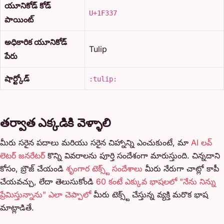
యూనికోడ్ కోడ్
U+1F337
పాయింట్
అధికారిక యూనికోడ్
Tulip
పేరు
షార్ట్కోడ్
:tulip:
తర్వాత ఎక్కడికి వెళ్ళాలి
మీరు సరైన పదాలు మరియు సరైన చిహ్నాన్ని ఎంచుకుంటే, మా
AI లవ్
లెటర్ జనరేటర్
కొన్ని వివరాలను పూర్తి సందేశంగా మారుస్తుంది. చిన్నదాని
కోసం, బ్రౌజ్ చేయండి
శృంగార టెక్స్ట్ సందేశాలు
మీరు నేరుగా చాట్లో కాపీ
చేయవచ్చు, లేదా తెలుసుకోండి
60 కంటే ఎక్కువ భాషలలో "నేను నిన్ను
ప్రేమిస్తున్నాను" ఎలా చెప్పాలో
మీరు టెక్స్ట్ చేస్తున్న వ్యక్తి మరొక భాష
మాట్లాడితే.