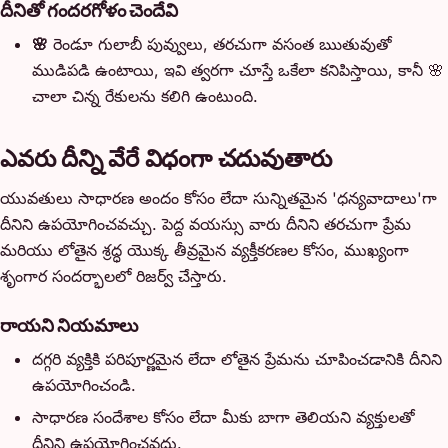
దీనితో గందరగోళం చెందేవి
🌸
రెండూ గులాబీ పువ్వులు, తరచుగా వసంత ఋతువుతో
ముడిపడి ఉంటాయి, ఇవి త్వరగా చూస్తే ఒకేలా కనిపిస్తాయి, కానీ 🌸
చాలా చిన్న రేకులను కలిగి ఉంటుంది.
ఎవరు దీన్ని వేరే విధంగా చదువుతారు
యువతులు సాధారణ అందం కోసం లేదా సున్నితమైన 'ధన్యవాదాలు'గా
దీనిని ఉపయోగించవచ్చు. పెద్ద వయస్సు వారు దీనిని తరచుగా ప్రేమ
మరియు లోతైన శ్రద్ధ యొక్క తీవ్రమైన వ్యక్తీకరణల కోసం, ముఖ్యంగా
శృంగార సందర్భాలలో రిజర్వ్ చేస్తారు.
రాయని నియమాలు
దగ్గరి వ్యక్తికి పరిపూర్ణమైన లేదా లోతైన ప్రేమను చూపించడానికి దీనిని
ఉపయోగించండి.
సాధారణ సందేశాల కోసం లేదా మీకు బాగా తెలియని వ్యక్తులతో
దీనిని ఉపయోగించవద్దు.