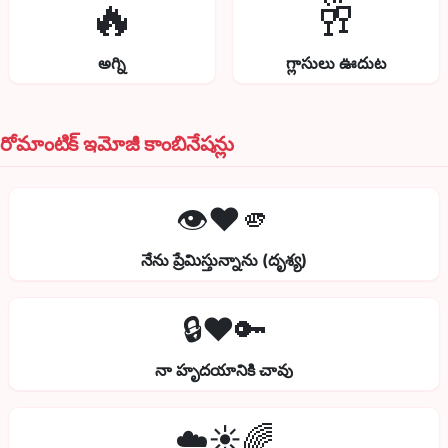
🔥
🥂
అగ్ని
గ్లాసులు ఊదుట
రోమాంటిక్ ఇమోజీ కాంబినేషన్లు
👁️❤️🫵
నేను ప్రేమిస్తున్నాను (దృశ్య)
🔒❤️🔑
నా హృదయానికి చావు
☁️☀️🌈