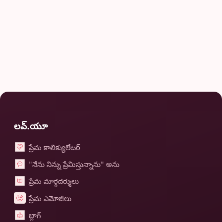
లవ్.యూ
ప్రేమ కాలిక్యులేటర్
"నేను నిన్ను ప్రేమిస్తున్నాను" అను
ప్రేమ మార్గదర్శులు
ప్రేమ ఎమోజీలు
బ్లాగ్