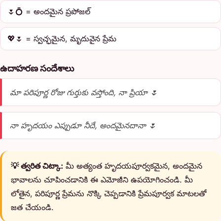
🌷💍 = అందమైన ప్రపోజల్
💖🌷 = స్వచ్ఛమైన, మృదువైన ప్రేమ
ఉదాహరణ సందేశాలు
మా పరిపూర్ణ రోజు గుర్తుకు వస్తోంది, నా ప్రియా 🌷
నా హృదయం ఎప్పుడూ నీదే, అందమైనదానా 🌷
💡 త్వరిత చిట్కా:
మీ అత్యంత హృదయపూర్వకమైన, అందమైన
భావాలను చూపించడానికి ఈ ఎమోజీని ఉపయోగించండి. మీ
లోతైన, పరిపూర్ణ ప్రేమను నొక్కి చెప్పడానికి ప్రేమపూర్వక మాటలతో
జత చేయండి.