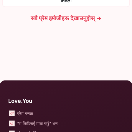
तितली
सबै प्रेम इमोजीहरू देखाउनुहोस् →
Love.You
प्रेम गणक
"म तिमीलाई माया गर्छु" भन