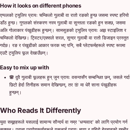
How it looks on different phones
एप्पलको ट्युलिप प्रायः चम्किलो गुलाबी वा रातो रङको हुन्छ जसमा स्पष्ट हरियो
डाँठ हुन्छ। गुगलको संस्करण नरम गुलाबी वा सुन्तला रङको हुन सक्छ, जसमा
अलि गोलाकार पंखुडीहरू हुन्छन्। सामसुङको ट्युलिप प्रायः अझ स्टाइलिश र
चम्किलो देखिन्छ। ट्विटर/एक्सले सरल, सुन्दर गुलाबी वा रातो डिजाइन प्रस्तुत
गर्दछ। रङ र पंखुडीको आकार फरक भए पनि, सबै प्लेटफर्महरूले स्पष्ट रूपमा
एउटै ट्युलिप फूल देखाउँछन्।
Easy to mix up with
🌸
दुवै गुलाबी फूलहरू हुन् जुन प्रायः वसन्तसँग सम्बन्धित छन्, जसले गर्दा
छिटो हेर्दा तिनीहरू समान देखिन्छन्, तर 🌸 मा धेरै साना पंखुडीहरू
हुन्छन्।
Who Reads It Differently
युवा समूहहरूले यसलाई सामान्य सौन्दर्य वा नम्र 'धन्यवाद' को लागि प्रयोग गर्न
सक्छन्। पुराना प्रयोगकर्ताहरूले यसलाई प्रायः माया र गहिरो हेरचाहको गम्भीर