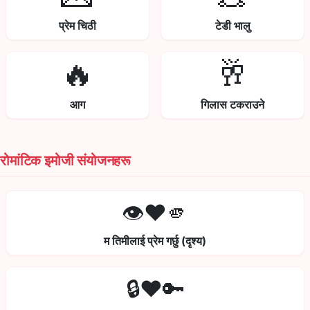
प्रेम चिठी
टेडी भालु
🔥
🥂
आग
गिलास टकराउने
रोमांटिक इमोजी संयोजनहरू
👁️❤️🫵
म तिमीलाई प्रेम गर्छु (दृश्य)
🔒❤️🔑