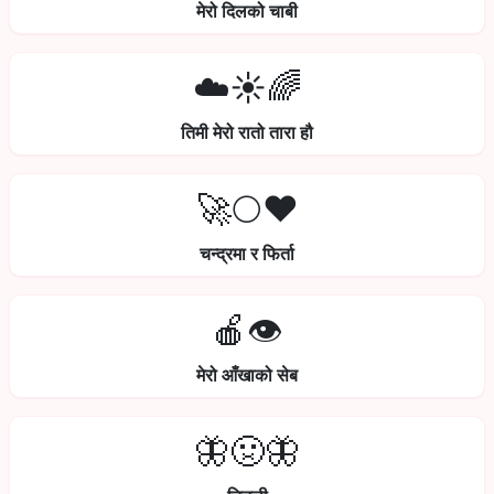
मेरो दिलको चाबी
☁️☀️🌈
तिमी मेरो रातो तारा हौ
🚀🌕❤️
चन्द्रमा र फिर्ता
🍎👁️
मेरो आँखाको सेब
🦋🤢🦋