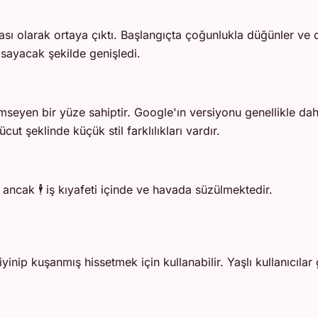
çası olarak ortaya çıktı. Başlangıçta çoğunlukla düğünler ve 
psayacak şekilde genişledi.
lümseyen bir yüze sahiptir. Google'ın versiyonu genellikle d
ut şeklinde küçük stil farklılıkları vardır.
 ancak 🕴️ iş kıyafeti içinde ve havada süzülmektedir.
yinip kuşanmış hissetmek için kullanabilir. Yaşlı kullanıcıla