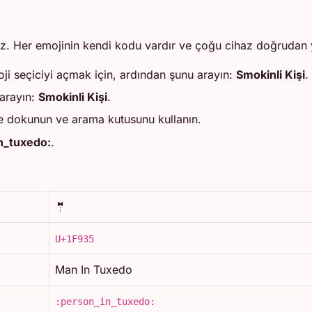
iz. Her emojinin kendi kodu vardır ve çoğu cihaz doğrudan y
ji seçiciyi açmak için, ardından şunu arayın:
Smokinli Kişi
.
arayın:
Smokinli Kişi
.
e dokunun ve arama kutusunu kullanın.
n_tuxedo:
.
🤵
U+1F935
Man In Tuxedo
:person_in_tuxedo: