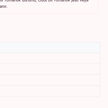
bir romantik durumu, ciddi bir romantik jesti veya
anır.