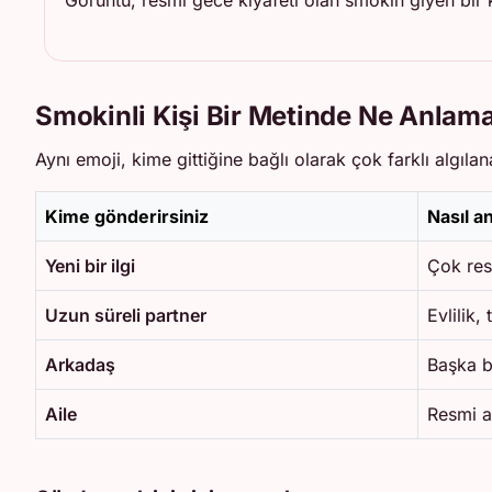
Görüntü, resmi gece kıyafeti olan smokin giyen bir ki
Smokinli Kişi Bir Metinde Ne Anlama
Aynı emoji, kime gittiğine bağlı olarak çok farklı algılana
Kime gönderirsiniz
Nasıl an
Yeni bir ilgi
Çok res
Uzun süreli partner
Evlilik,
Arkadaş
Başka b
Aile
Resmi a