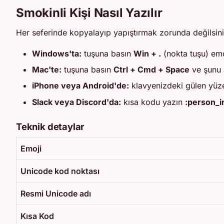
Smokinli Kişi Nasıl Yazılır
Her seferinde kopyalayıp yapıştırmak zorunda değilsin
Windows'ta:
tuşuna basın
Win + .
(nokta tuşu) emo
Mac'te:
tuşuna basın
Ctrl + Cmd + Space
ve şunu 
iPhone veya Android'de:
klavyenizdeki gülen yüz
Slack veya Discord'da:
kısa kodu yazın
:person_i
Teknik detaylar
Emoji
Unicode kod noktası
Resmi Unicode adı
Kısa Kod