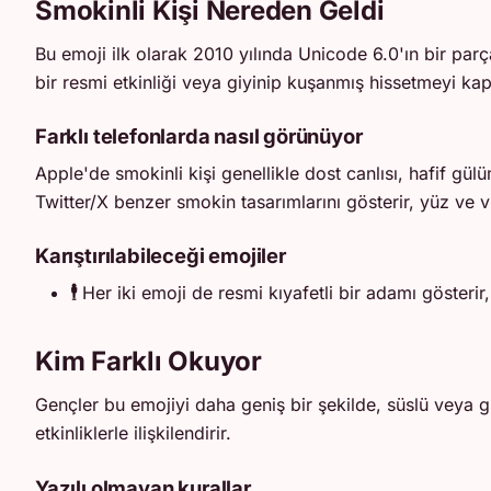
Smokinli Kişi Nereden Geldi
Bu emoji ilk olarak 2010 yılında Unicode 6.0'ın bir par
bir resmi etkinliği veya giyinip kuşanmış hissetmeyi ka
Farklı telefonlarda nasıl görünüyor
Apple'de smokinli kişi genellikle dost canlısı, hafif gü
Twitter/X benzer smokin tasarımlarını gösterir, yüz ve vüc
Karıştırılabileceği emojiler
🕴️
Her iki emoji de resmi kıyafetli bir adamı gösterir,
Kim Farklı Okuyor
Gençler bu emojiyi daha geniş bir şekilde, süslü veya gi
etkinliklerle ilişkilendirir.
Yazılı olmayan kurallar