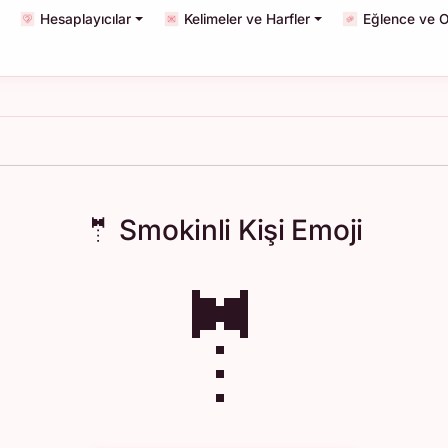
Hesaplayıcılar
Kelimeler ve Harfler
Eğlence ve O
🤵 Smokinli Kişi Emoji
🤵