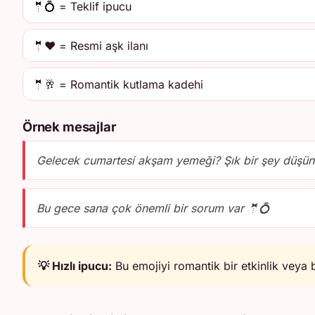
🤵💍 = Teklif ipucu
🤵❤️ = Resmi aşk ilanı
🤵🥂 = Romantik kutlama kadehi
Örnek mesajlar
Gelecek cumartesi akşam yemeği? Şık bir şey düşü
Bu gece sana çok önemli bir sorum var 🤵💍
💡 Hızlı ipucu:
Bu emojiyi romantik bir etkinlik veya