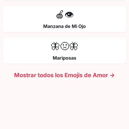
🍎👁️
Manzana de Mi Ojo
🦋🤢🦋
Mariposas
Mostrar todos los Emojis de Amor →