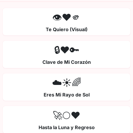
👁️❤️🫵
Te Quiero (Visual)
🔒❤️🔑
Clave de Mi Corazón
☁️☀️🌈
Eres Mi Rayo de Sol
🚀🌕❤️
Hasta la Luna y Regreso