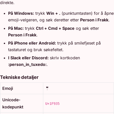
direkte.
På Windows:
trykk
Win + .
(punktumtasten) for å åpne
emoji-velgeren, og søk deretter etter
Person i Frakk
.
På Mac:
trykk
Ctrl + Cmd + Space
og søk etter
Person i Frakk
.
På iPhone eller Android:
trykk på smilefjeset på
tastaturet og bruk søkefeltet.
I Slack eller Discord:
skriv kortkoden
:person_in_tuxedo:
.
Tekniske detaljer
Emoji
🤵
Unicode-
U+1F935
kodepunkt