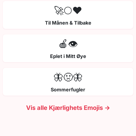
🚀🌕❤️
Til Månen & Tilbake
🍎👁️
Eplet i Mitt Øye
🦋🤢🦋
Sommerfugler
Vis alle Kjærlighets Emojis →