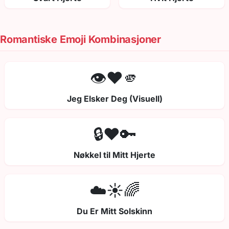
Romantiske Emoji Kombinasjoner
👁️❤️🫵
Jeg Elsker Deg (Visuell)
🔒❤️🔑
Nøkkel til Mitt Hjerte
☁️☀️🌈
Du Er Mitt Solskinn