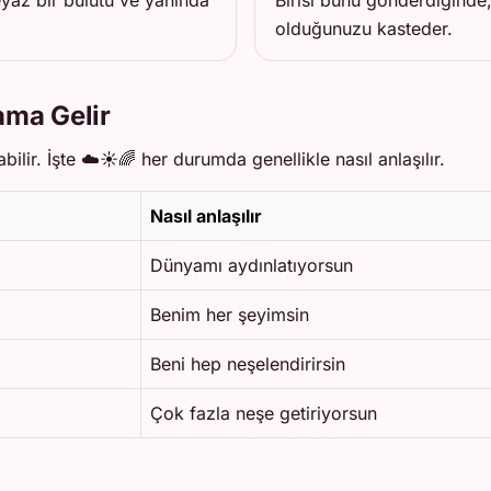
eyaz bir bulutu ve yanında
Birisi bunu gönderdiğinde, 
olduğunuzu kasteder.
ama Gelir
bilir. İşte ☁️☀️🌈 her durumda genellikle nasıl anlaşılır.
Nasıl anlaşılır
Dünyamı aydınlatıyorsun
Benim her şeyimsin
Beni hep neşelendirirsin
Çok fazla neşe getiriyorsun