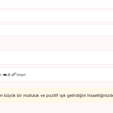
m ☁️☀️🌈'msın
 büyük bir mutluluk ve pozitif ışık getirdiğini hissettiğinizd