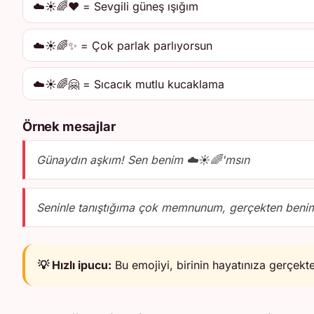
☁️☀️🌈❤️ = Sevgili güneş ışığım
☁️☀️🌈✨ = Çok parlak parlıyorsun
☁️☀️🌈🤗 = Sıcacık mutlu kucaklama
Örnek mesajlar
Günaydın aşkım! Sen benim ☁️☀️🌈'msın
Seninle tanıştığıma çok memnunum, gerçekten beni
💡 Hızlı ipucu:
Bu emojiyi, birinin hayatınıza gerçekten