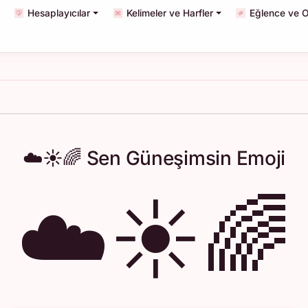
Hesaplayıcılar
Kelimeler ve Harfler
Eğlence ve O
☁️☀️🌈 Sen Güneşimsin Emoji
☁️☀️🌈