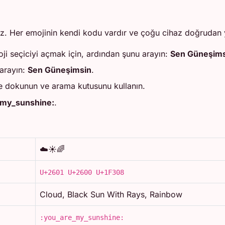
iz. Her emojinin kendi kodu vardır ve çoğu cihaz doğrudan y
ji seçiciyi açmak için, ardından şunu arayın:
Sen Güneşims
arayın:
Sen Güneşimsin
.
e dokunun ve arama kutusunu kullanın.
_my_sunshine:
.
☁️☀️🌈
U+2601 U+2600 U+1F308
Cloud, Black Sun With Rays, Rainbow
:you_are_my_sunshine: