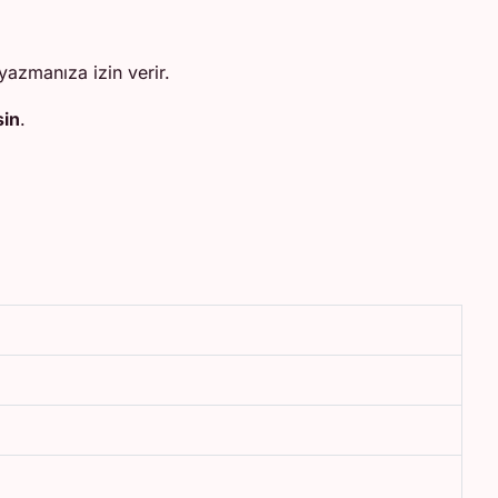
azmanıza izin verir.
in
.