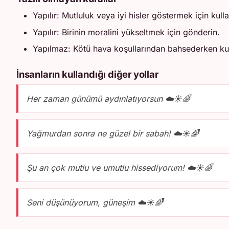
Yapılır: Mutluluk veya iyi hisler göstermek için kulla
Yapılır: Birinin moralini yükseltmek için gönderin.
Yapılmaz: Kötü hava koşullarından bahsederken kul
İnsanların kullandığı diğer yollar
Her zaman günümü aydınlatıyorsun ☁️☀️🌈
Yağmurdan sonra ne güzel bir sabah! ☁️☀️🌈
Şu an çok mutlu ve umutlu hissediyorum! ☁️☀️🌈
Seni düşünüyorum, güneşim ☁️☀️🌈