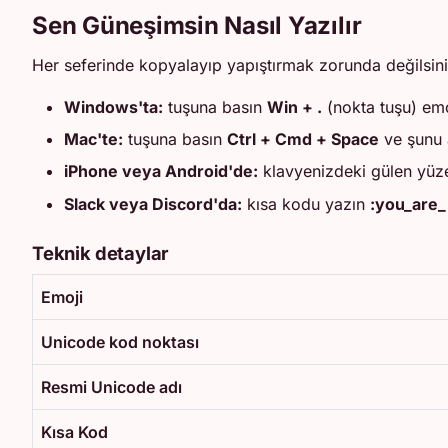
Sen Güneşimsin Nasıl Yazılır
Her seferinde kopyalayıp yapıştırmak zorunda değilsin
Windows'ta:
tuşuna basın
Win + .
(nokta tuşu) emo
Mac'te:
tuşuna basın
Ctrl + Cmd + Space
ve şunu 
iPhone veya Android'de:
klavyenizdeki gülen yüz
Slack veya Discord'da:
kısa kodu yazın
:you_are
Teknik detaylar
Emoji
Unicode kod noktası
Resmi Unicode adı
Kısa Kod