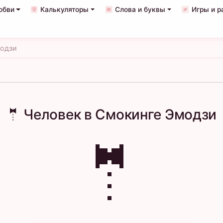
юбви
Калькуляторы
Слова и буквы
Игры и р
модзи
🤵 Человек в Смокинге Эмодзи
🤵