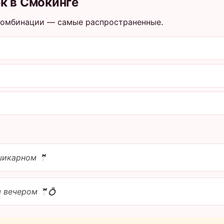
к в Смокинге
комбинации — самые распространенные.
шикарном 🤵
я вечером 🤵💍