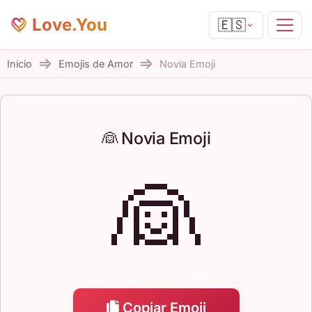
Love.You
🇪🇸
Inicio
Emojis de Amor
Novia Emoji
👰 Novia Emoji
👰
Copiar Emoji