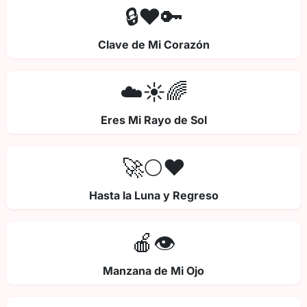
🔒❤️🔑
Clave de Mi Corazón
☁️☀️🌈
Eres Mi Rayo de Sol
🚀🌕❤️
Hasta la Luna y Regreso
🍎👁️
Manzana de Mi Ojo