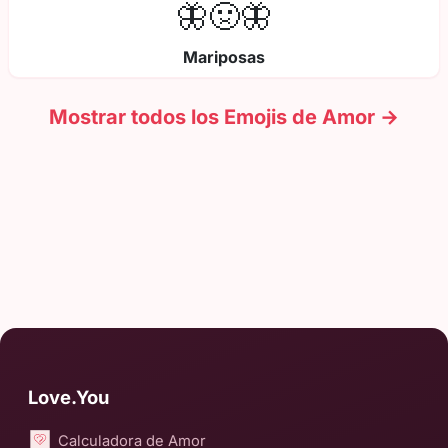
🦋🤢🦋
Mariposas
Mostrar todos los Emojis de Amor →
Love.You
Calculadora de Amor