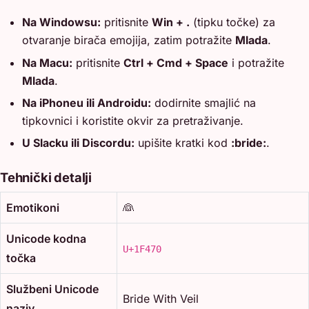
Na Windowsu:
pritisnite
Win + .
(tipku točke) za
otvaranje birača emojija, zatim potražite
Mlada
.
Na Macu:
pritisnite
Ctrl + Cmd + Space
i potražite
Mlada
.
Na iPhoneu ili Androidu:
dodirnite smajlić na
tipkovnici i koristite okvir za pretraživanje.
U Slacku ili Discordu:
upišite kratki kod
:bride:
.
Tehnički detalji
Emotikoni
👰
Unicode kodna
U+1F470
točka
Službeni Unicode
Bride With Veil
naziv