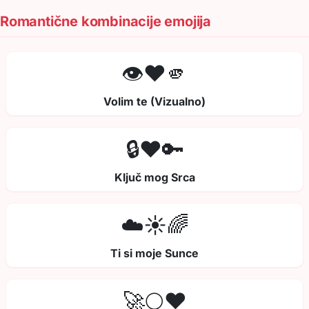
Romantične kombinacije emojija
👁️❤️🫵
Volim te (Vizualno)
🔒❤️🔑
Ključ mog Srca
☁️☀️🌈
Ti si moje Sunce
🚀🌕❤️