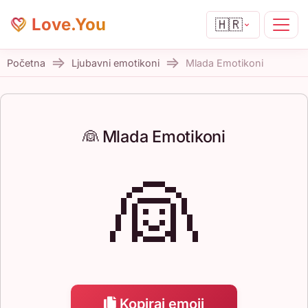
Love.You
🇭🇷
Početna
Ljubavni emotikoni
Mlada Emotikoni
👰 Mlada Emotikoni
👰
Kopiraj emoji