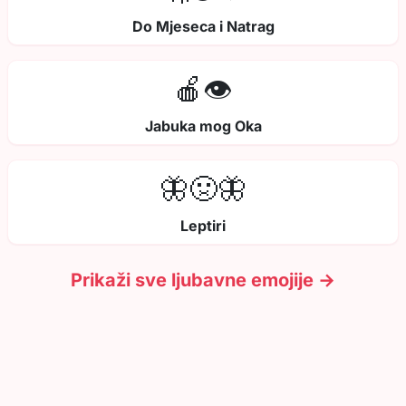
Do Mjeseca i Natrag
🍎👁️
Jabuka mog Oka
🦋🤢🦋
Leptiri
Prikaži sve ljubavne emojije →