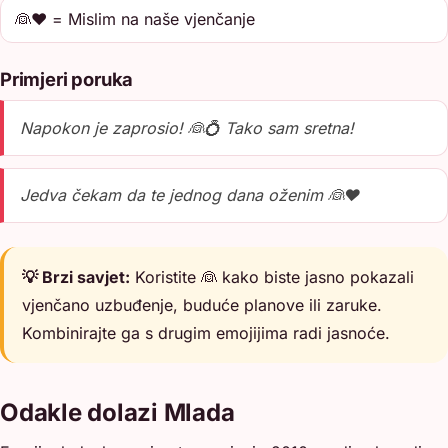
👰❤️ = Mislim na naše vjenčanje
Primjeri poruka
Napokon je zaprosio! 👰💍 Tako sam sretna!
Jedva čekam da te jednog dana oženim 👰❤️
💡 Brzi savjet:
Koristite 👰 kako biste jasno pokazali
vjenčano uzbuđenje, buduće planove ili zaruke.
Kombinirajte ga s drugim emojijima radi jasnoće.
Odakle dolazi Mlada