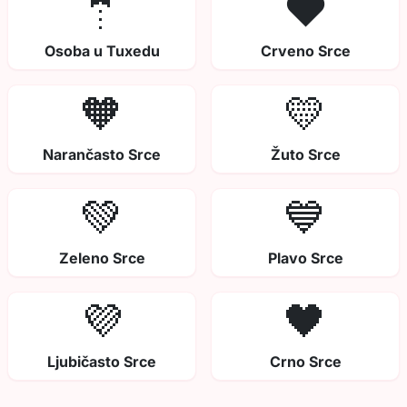
🤵
❤️
Osoba u Tuxedu
Crveno Srce
🧡
💛
Narančasto Srce
Žuto Srce
💚
💙
Zeleno Srce
Plavo Srce
💜
🖤
Ljubičasto Srce
Crno Srce