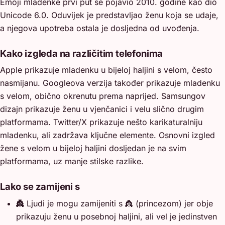
Emoji mladenke prvi put se pojavio 2010. godine kao dio
Unicode 6.0. Oduvijek je predstavljao ženu koja se udaje,
a njegova upotreba ostala je dosljedna od uvođenja.
Kako izgleda na različitim telefonima
Apple prikazuje mladenku u bijeloj haljini s velom, često
nasmijanu. Googleova verzija također prikazuje mladenku
s velom, obično okrenutu prema naprijed. Samsungov
dizajn prikazuje ženu u vjenčanici i velu slično drugim
platformama. Twitter/X prikazuje nešto karikaturalniju
mladenku, ali zadržava ključne elemente. Osnovni izgled
žene s velom u bijeloj haljini dosljedan je na svim
platformama, uz manje stilske razlike.
Lako se zamijeni s
👸
Ljudi je mogu zamijeniti s 👸 (princezom) jer obje
prikazuju ženu u posebnoj haljini, ali vel je jedinstven