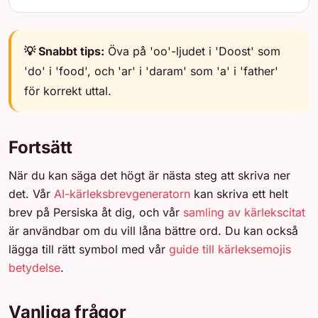
💡 Snabbt tips:
Öva på 'oo'-ljudet i 'Doost' som
'do' i 'food', och 'ar' i 'daram' som 'a' i 'father'
för korrekt uttal.
Fortsätt
När du kan säga det högt är nästa steg att skriva ner
det. Vår
AI-kärleksbrevgeneratorn
kan skriva ett helt
brev på Persiska åt dig, och vår
samling av kärlekscitat
är användbar om du vill låna bättre ord. Du kan också
lägga till rätt symbol med vår
guide till kärleksemojis
betydelse
.
Vanliga frågor