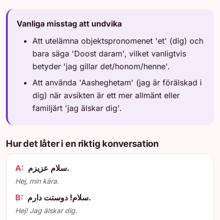
Vanliga misstag att undvika
Att utelämna objektspronomenet 'et' (dig) och
bara säga 'Doost daram', vilket vanligtvis
betyder 'jag gillar det/honom/henne'.
Att använda 'Aasheghetam' (jag är förälskad i
dig) när avsikten är ett mer allmänt eller
familjärt 'jag älskar dig'.
Hur det låter i en riktig konversation
A:
سلام عزیزم.
Hej, min kära.
B:
سلام! دوستت دارم.
Hej! Jag älskar dig.