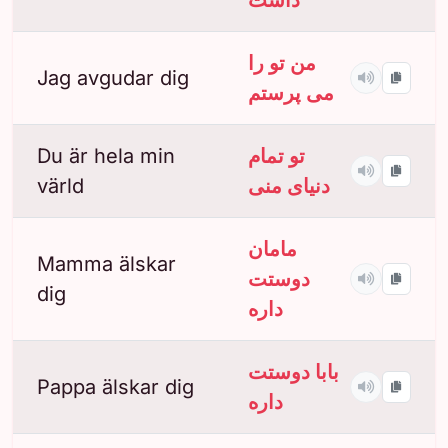
داشت
من تو را
Jag avgudar dig
می پرستم
Du är hela min
تو تمام
värld
دنیای منی
مامان
Mamma älskar
دوستت
dig
داره
بابا دوستت
Pappa älskar dig
داره