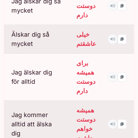
Jag älskar dig så
دوستت
mycket
دارم
Älskar dig så
خیلی
mycket
عاشقتم
برای
Jag älskar dig
همیشه
för alltid
دوستت
دارم
همیشه
Jag kommer
دوستت
alltid att älska
خواهم
dig