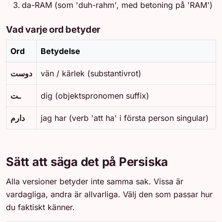
da-RAM (som 'duh-rahm', med betoning på 'RAM')
Vad varje ord betyder
Ord
Betydelse
دوست
vän / kärlek (substantivrot)
ـت
dig (objektspronomen suffix)
دارم
jag har (verb 'att ha' i första person singular)
Sätt att säga det på Persiska
Alla versioner betyder inte samma sak. Vissa är
vardagliga, andra är allvarliga. Välj den som passar hur
du faktiskt känner.