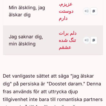
عزیزم،
Min älskling, jag
دوستت
älskar dig
دارم
دلم برات
Jag saknar dig,
تنگ شده
min älskling
عشقم
Det vanligaste sättet att säga "jag älskar
dig" på persiska är "Doostet daram." Denna
fras används för att uttrycka djup
tillgivenhet inte bara till romantiska partners