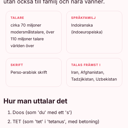
utan också till familj och nära vänner.
TALARE
SPRÅKFAMILJ
cirka 70 miljoner
Indoiranska
modersmålstalare, över
(indoeuropeiska)
110 miljoner talare
världen över
SKRIFT
TALAS FRÄMST I
Perso-arabisk skrift
Iran, Afghanistan,
Tadzjikistan, Uzbekistan
Hur man uttalar det
Doos (som 'du' med ett 's')
TET (som 'tet' i 'tetanus', med betoning)