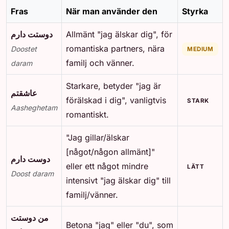
Fras
När man använder den
Styrka
دوستت دارم
Allmänt "jag älskar dig", för
romantiska partners, nära
Doostet
MEDIUM
familj och vänner.
daram
Starkare, betyder "jag är
عاشقتم
förälskad i dig", vanligtvis
STARK
Aasheghetam
romantiskt.
"Jag gillar/älskar
[något/någon allmänt]"
دوست دارم
eller ett något mindre
LÄTT
Doost daram
intensivt "jag älskar dig" till
familj/vänner.
من دوستت
Betona "jag" eller "du", som