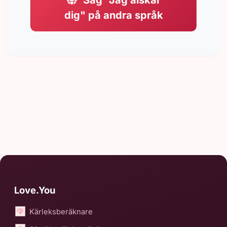
dig" på andra språk
Love.You
Kärleksberäknare