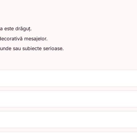
a este drăguț.
decorativă mesajelor.
funde sau subiecte serioase.