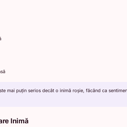
ă
nsă
ste mai puțin serios decât o inimă roșie, făcând ca sentimen
are Inimă