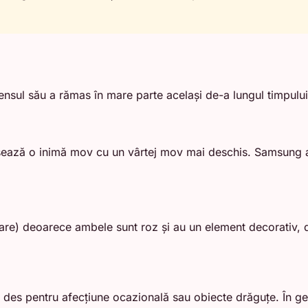
ensul său a rămas în mare parte același de-a lungul timpulu
ișează o inimă mov cu un vârtej mov mai deschis. Samsung a
e) deoarece ambele sunt roz și au un element decorativ, dar
 des pentru afecțiune ocazională sau obiecte drăguțe. În gen