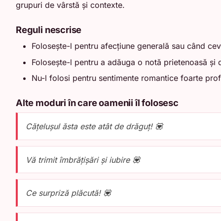
grupuri de vârstă și contexte.
Reguli nescrise
Folosește-l pentru afecțiune generală sau când cev
Folosește-l pentru a adăuga o notă prietenoasă și 
Nu-l folosi pentru sentimente romantice foarte pro
Alte moduri în care oamenii îl folosesc
Cățelușul ăsta este atât de drăguț! 💟
Vă trimit îmbrățișări și iubire 💟
Ce surpriză plăcută! 💟