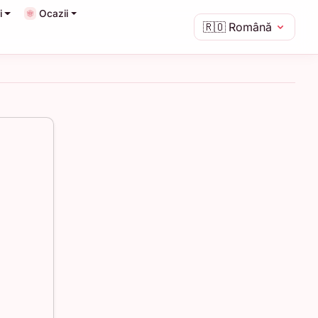
i
Ocazii
🇷🇴
Română