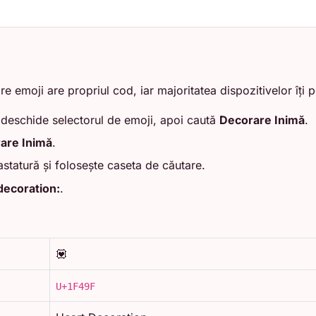
re emoji are propriul cod, iar majoritatea dispozitivelor îți p
 deschide selectorul de emoji, apoi caută
Decorare Inimă
.
are Inimă
.
statură și folosește caseta de căutare.
decoration:
.
💟
U+1F49F