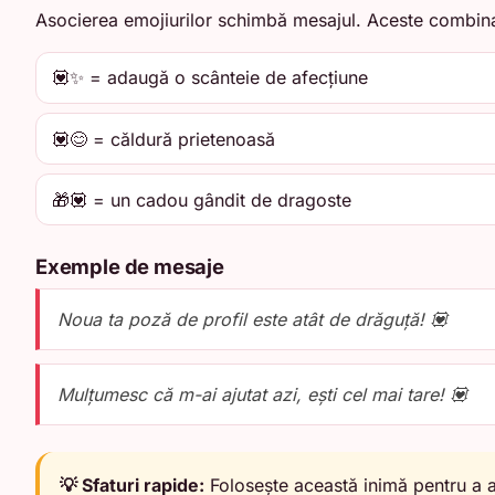
Asocierea emojiurilor schimbă mesajul. Aceste combina
💟✨ = adaugă o scânteie de afecțiune
💟😊 = căldură prietenoasă
🎁💟 = un cadou gândit de dragoste
Exemple de mesaje
Noua ta poză de profil este atât de drăguță! 💟
Mulțumesc că m-ai ajutat azi, ești cel mai tare! 💟
💡 Sfaturi rapide:
Folosește această inimă pentru a a