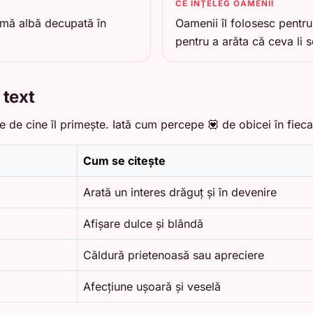
CE ÎNȚELEG OAMENII
nimă albă decupată în
Oamenii îl folosesc pentru
pentru a arăta că ceva li s
 text
e de cine îl primește. Iată cum percepe 💟 de obicei în fiecar
Cum se citește
Arată un interes drăguț și în devenire
Afișare dulce și blândă
Căldură prietenoasă sau apreciere
Afecțiune ușoară și veselă