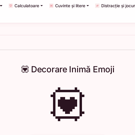
Calculatoare
Cuvinte și litere
Distracție și jocur
💟 Decorare Inimă Emoji
💟