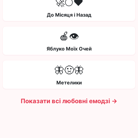
🚀🌕❤️
До Місяця і Назад
🍎👁️
Яблуко Моїх Очей
🦋🤢🦋
Метелики
Показати всі любовні емодзі →