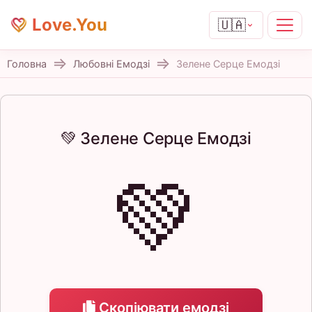
Love.You
🇺🇦
Головна
Любовні Емодзі
Зелене Серце Емодзі
💚 Зелене Серце Емодзі
💚
Скопіювати емодзі