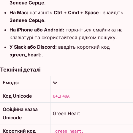
Зелене Серце
.
На Mac:
натисніть
Ctrl + Cmd + Space
і знайдіть
Зелене Серце
.
На iPhone або Android:
торкніться смайлика на
клавіатурі та скористайтеся рядком пошуку.
У Slack або Discord:
введіть короткий код
:green_heart:
.
Технічні деталі
Емодзі
💚
Код Unicode
U+1F49A
Офіційна назва
Green Heart
Unicode
Короткий код
:green_heart: