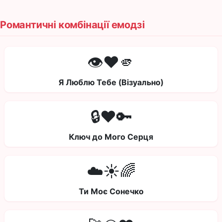
Романтичні комбінації емодзі
👁️❤️🫵
Я Люблю Тебе (Візуально)
🔒❤️🔑
Ключ до Мого Серця
☁️☀️🌈
Ти Моє Сонечко