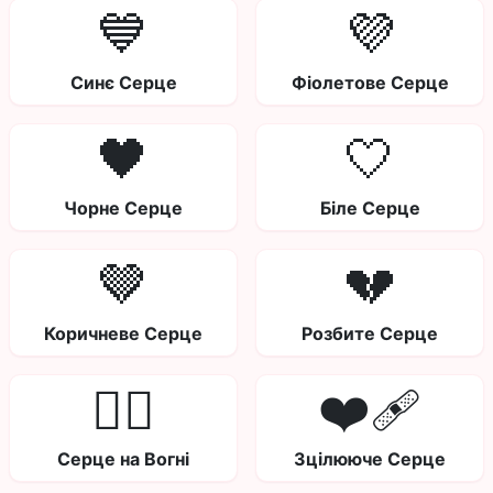
💙
💜
Синє Серце
Фіолетове Серце
🖤
🤍
Чорне Серце
Біле Серце
🤎
💔
Коричневе Серце
Розбите Серце
❤️‍🔥
❤️‍🩹
Серце на Вогні
Зцілююче Серце