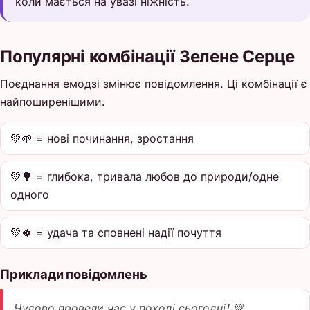
коли мається на увазі ніжність.
Популярні комбінації Зелене Серце
Поєднання емодзі змінює повідомлення. Ці комбінації є
найпоширенішими.
💚🌱 = нові починання, зростання
💚🌳 = глибока, тривала любов до природи/одне
одного
💚🍀 = удача та сповнені надії почуття
Приклади повідомлень
Чудово провели час у поході сьогодні! 💚