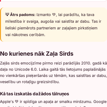
💡 Ātrs padoms:
Izmanto 💚, lai parādītu, ka tava
mīlestība ir svaiga, augoša vai saistīta ar dabu. Tas ir
lieliski piemērots partneriem ar zaļajiem pirkstiņiem
vai nākotnes cerībām.
No kurienes nāk Zaļa Sirds
Zaļās sirds emocijzīme pirmo reizi parādījās 2010. gadā kā
daļa no Unicode 6.0. Laika gaitā tās lietojums paplašinājās
no vienkāršas pieķeršanās uz tēmām, kas saistītas ar dabu,
veselību un rotaļīgu greizsirdību.
Kā tas izskatās dažādos tālruņos
Apple's 💚 ir spīdīga un apaļa ar smalku mirdzumu. Google