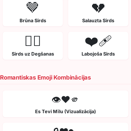
🤎
💔
Brūna Sirds
Salauzta Sirds
❤️‍🔥
❤️‍🩹
Sirds uz Degšanas
Labojoša Sirds
Romantiskas Emoji Kombinācijas
👁️❤️🫵
Es Tevi Mīlu (Vizualizācija)