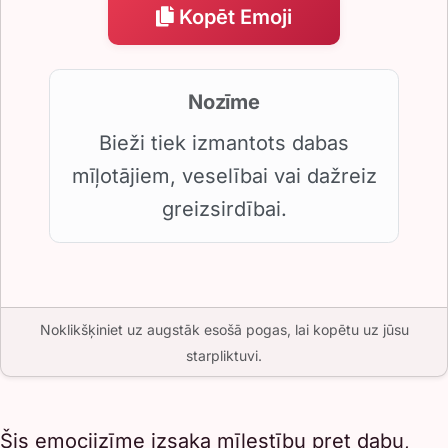
Kopēt Emoji
Nozīme
Bieži tiek izmantots dabas
mīļotājiem, veselībai vai dažreiz
greizsirdībai.
Noklikšķiniet uz augstāk esošā pogas, lai kopētu uz jūsu
starpliktuvi.
Šis emocijzīme izsaka mīlestību pret dabu,