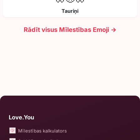
Tauriņi
Rādīt visus Mīlestības Emoji →
Love.You
Mīlestības kalkulators