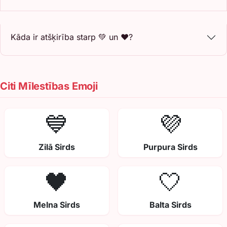
Kāda ir atšķirība starp 💚 un ❤️?
Citi Mīlestības Emoji
💙
💜
Zilā Sirds
Purpura Sirds
🖤
🤍
Melna Sirds
Balta Sirds