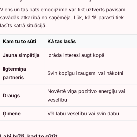
Viens un tas pats emocijzīme var tikt uztverts pavisam
savādāk atkarībā no saņēmēja. Lūk, kā 💚 parasti tiek
lasīts katrā situācijā.
Kam tu to sūti
Kā tas lasās
Jauna simpātija
Izrāda interesi augt kopā
Ilgtermiņa
Svin kopīgu izaugsmi vai nākotni
partneris
Novērtē viņa pozitīvo enerģiju vai
Draugs
veselību
Ģimene
Vēl labu veselību vai svin dabu
Labi brīži, kad to sūtīt