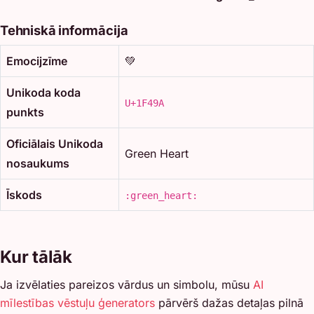
Tehniskā informācija
Emocijzīme
💚
Unikoda koda
U+1F49A
punkts
Oficiālais Unikoda
Green Heart
nosaukums
Īskods
:green_heart:
Kur tālāk
Ja izvēlaties pareizos vārdus un simbolu, mūsu
AI
mīlestības vēstuļu ģenerators
pārvērš dažas detaļas pilnā