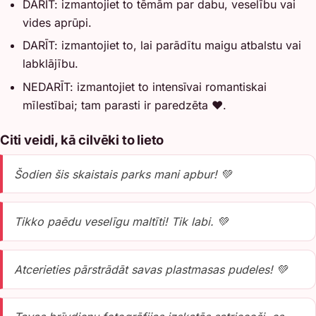
DARĪT: izmantojiet to tēmām par dabu, veselību vai
vides aprūpi.
DARĪT: izmantojiet to, lai parādītu maigu atbalstu vai
labklājību.
NEDARĪT: izmantojiet to intensīvai romantiskai
mīlestībai; tam parasti ir paredzēta ❤️.
Citi veidi, kā cilvēki to lieto
Šodien šis skaistais parks mani apbur! 💚
Tikko paēdu veselīgu maltīti! Tik labi. 💚
Atcerieties pārstrādāt savas plastmasas pudeles! 💚