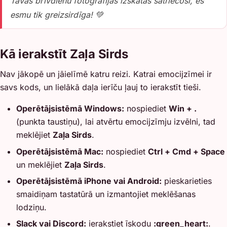
Tavas brīvdienu fotogrāfijas izskatās satriecoši, es
esmu tik greizsirdīga! 💚
Kā ierakstīt Zaļa Sirds
Nav jākopē un jāielīmē katru reizi. Katrai emocijzīmei ir
savs kods, un lielākā daļa ierīču ļauj to ierakstīt tieši.
Operētājsistēmā Windows:
nospiediet
Win + .
(punkta taustiņu), lai atvērtu emocijzīmju izvēlni, tad
meklējiet
Zaļa Sirds
.
Operētājsistēmā Mac:
nospiediet
Ctrl + Cmd + Space
un meklējiet
Zaļa Sirds
.
Operētājsistēmā iPhone vai Android:
pieskarieties
smaidiņam tastatūrā un izmantojiet meklēšanas
lodziņu.
Slack vai Discord:
ierakstiet īskodu
:green_heart:
.