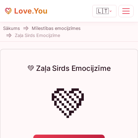
Love.You
🇱🇹
Sākums
Mīlestības emocijzīmes
Zaļa Sirds Emocijzīme
💚 Zaļa Sirds Emocijzīme
💚