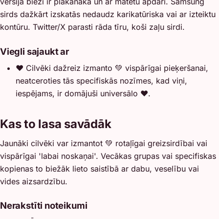
versija bieži ir plakanāka un ar matētu apdari. Samsung
sirds dažkārt izskatās nedaudz karikatūriska vai ar izteiktu
kontūru. Twitter/X parasti rāda tīru, koši zaļu sirdi.
Viegli sajaukt ar
❤️
Cilvēki dažreiz izmanto 💚 vispārīgai pieķeršanai,
neatceroties tās specifiskās nozīmes, kad viņi,
iespējams, ir domājuši universālo ❤️.
Kas to lasa savādāk
Jaunāki cilvēki var izmantot 💚 rotaļīgai greizsirdībai vai
vispārīgai 'labai noskaņai'. Vecākas grupas vai specifiskas
kopienas to biežāk lieto saistībā ar dabu, veselību vai
vides aizsardzību.
Nerakstīti noteikumi