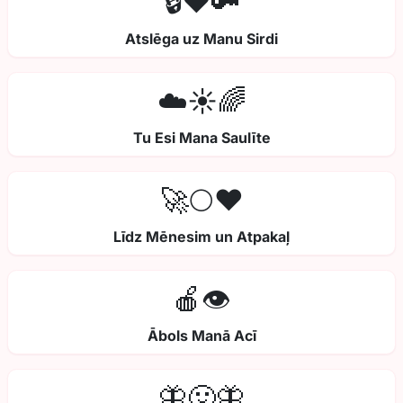
🔒❤️🔑
Atslēga uz Manu Sirdi
☁️☀️🌈
Tu Esi Mana Saulīte
🚀🌕❤️
Līdz Mēnesim un Atpakaļ
🍎👁️
Ābols Manā Acī
🦋🤢🦋