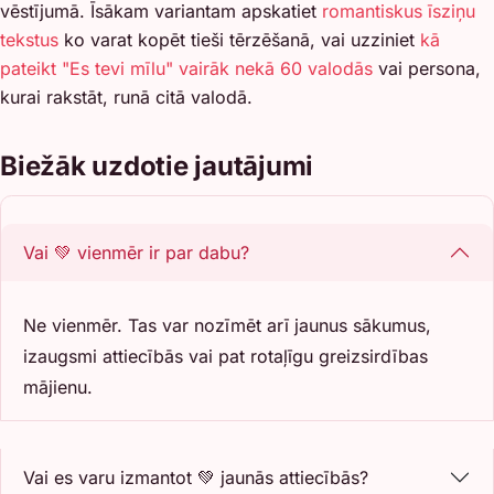
vēstījumā. Īsākam variantam apskatiet
romantiskus īsziņu
tekstus
ko varat kopēt tieši tērzēšanā, vai uzziniet
kā
pateikt "Es tevi mīlu" vairāk nekā 60 valodās
vai persona,
kurai rakstāt, runā citā valodā.
Biežāk uzdotie jautājumi
Vai 💚 vienmēr ir par dabu?
Ne vienmēr. Tas var nozīmēt arī jaunus sākumus,
izaugsmi attiecībās vai pat rotaļīgu greizsirdības
mājienu.
Vai es varu izmantot 💚 jaunās attiecībās?