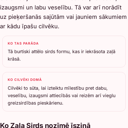
izaugsmi un labu veselību. Tā var arī norādīt
uz pieķeršanās sajūtām vai jauniem sākumiem
ar kādu īpašu cilvēku.
KO TAS PARĀDA
Tā burtiski attēlo sirds formu, kas ir iekrāsota zaļā
krāsā.
KO CILVĒKI DOMĀ
Cilvēki to sūta, lai izteiktu mīlestību pret dabu,
veselību, izaugsmi attiecībās vai reizēm arī vieglu
greizsirdības pieskārienu.
Ko Zaļa Sirds nozīmē īsziņā