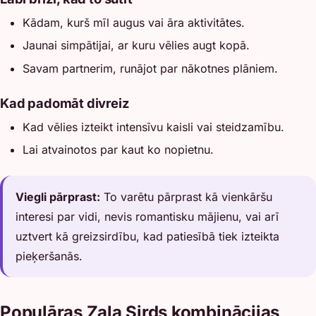
Kādam, kurš mīl augus vai āra aktivitātes.
Jaunai simpātijai, ar kuru vēlies augt kopā.
Savam partnerim, runājot par nākotnes plāniem.
Kad padomāt divreiz
Kad vēlies izteikt intensīvu kaisli vai steidzamību.
Lai atvainotos par kaut ko nopietnu.
Viegli pārprast:
To varētu pārprast kā vienkāršu
interesi par vidi, nevis romantisku mājienu, vai arī
uztvert kā greizsirdību, kad patiesībā tiek izteikta
pieķeršanās.
Populāras Zaļa Sirds kombinācijas