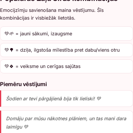
Emocijzīmju savienošana maina vēstījumu. Šīs
kombinācijas ir visbiežāk lietotās.
💚🌱 = jauni sākumi, izaugsme
💚🌳 = dziļa, ilgstoša mīlestība pret dabu/viens otru
💚🍀 = veiksme un cerīgas sajūtas
Piemēru vēstījumi
Šodien ar tevi pārgājienā bija tik lieliski! 💚
Domāju par mūsu nākotnes plāniem, un tas mani dara
laimīgu 💚