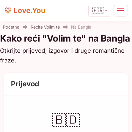
Love.You
🇭🇷
Početna
Recite Volim te
Na Bangla
Kako reći "Volim te" na Bangla
Otkrijte prijevod, izgovor i druge romantične
fraze.
Prijevod
🇧🇩