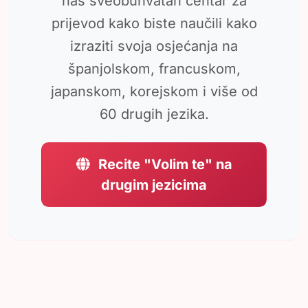
naš sveobuhvatan centar za
prijevod kako biste naučili kako
izraziti svoja osjećanja na
španjolskom, francuskom,
japanskom, korejskom i više od
60 drugih jezika.
Recite "Volim te" na
drugim jezicima