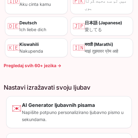
🇮🇩
🇵🇰
میں تم سے محبت کرتا
Aku cinta kamu
ہوں
Deutsch
日本語 (Japanese)
🇩🇪
🇯🇵
Ich liebe dich
愛してる
Kiswahili
मराठी (Marathi)
🇰🇪
🇮🇳
Nakupenda
माझं तुझ्यावर प्रेम आहे
Pregledaj svih 60+ jezika →
Nastavi izražavati svoju ljubav
AI Generator ljubavnih pisama
✉️
Napišite potpuno personalizirano ljubavno pismo u
sekundama.