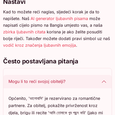
Nastavi
Kad to možete reći naglas, sljedeći korak je da to
napišete. Naš
AI generator ljubavnih pisama
može
napisati cijelo pismo na Bangla umjesto vas, a naša
zbirka ljubavnih citata
korisna je ako želite posuditi
bolje riječi. Također možete dodati pravi simbol uz naš
vodič kroz značenja ljubavnih emojija
.
Često postavljana pitanja
Mogu li to reći svojoj obitelji?
Općenito, 'ভালোবাসি' je rezervirano za romantične
partnere. Za obitelj, pokažite privrženost kroz
djela, brigu ili recite 'আমি তোমাকে খুব পছন্দ করি' (jako mi