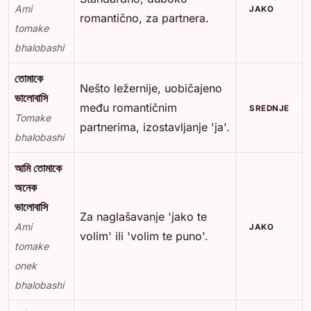
Ami
JAKO
romantično, za partnera.
tomake
bhalobashi
তোমাকে
Nešto ležernije, uobičajeno
ভালোবাসি
među romantičnim
SREDNJE
Tomake
partnerima, izostavljanje 'ja'.
bhalobashi
আমি তোমাকে
অনেক
ভালোবাসি
Za naglašavanje 'jako te
Ami
JAKO
volim' ili 'volim te puno'.
tomake
onek
bhalobashi