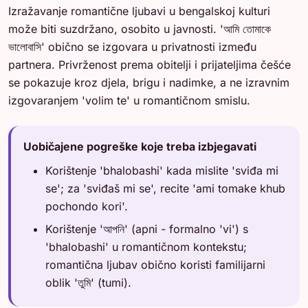
Izražavanje romantične ljubavi u bengalskoj kulturi
može biti suzdržano, osobito u javnosti. 'আমি তোমাকে
ভালোবাসি' obično se izgovara u privatnosti između
partnera. Privrženost prema obitelji i prijateljima češće
se pokazuje kroz djela, brigu i nadimke, a ne izravnim
izgovaranjem 'volim te' u romantičnom smislu.
Uobičajene pogreške koje treba izbjegavati
Korištenje 'bhalobashi' kada mislite 'sviđa mi
se'; za 'sviđaš mi se', recite 'ami tomake khub
pochondo kori'.
Korištenje 'আপনি' (apni - formalno 'vi') s
'bhalobashi' u romantičnom kontekstu;
romantična ljubav obično koristi familijarni
oblik 'তুমি' (tumi).