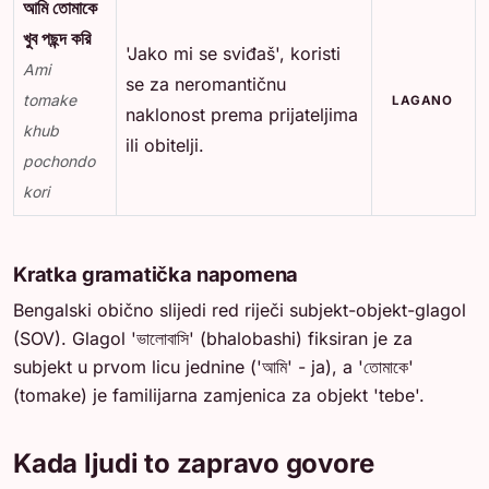
আমি তোমাকে
খুব পছন্দ করি
'Jako mi se sviđaš', koristi
Ami
se za neromantičnu
tomake
LAGANO
naklonost prema prijateljima
khub
ili obitelji.
pochondo
kori
Kratka gramatička napomena
Bengalski obično slijedi red riječi subjekt-objekt-glagol
(SOV). Glagol 'ভালোবাসি' (bhalobashi) fiksiran je za
subjekt u prvom licu jednine ('আমি' - ja), a 'তোমাকে'
(tomake) je familijarna zamjenica za objekt 'tebe'.
Kada ljudi to zapravo govore