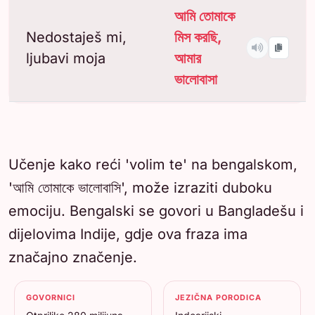
আমি তোমাকে
Nedostaješ mi,
মিস করছি,
ljubavi moja
আমার
ভালোবাসা
Učenje kako reći 'volim te' na bengalskom,
'আমি তোমাকে ভালোবাসি', može izraziti duboku
emociju. Bengalski se govori u Bangladešu i
dijelovima Indije, gdje ova fraza ima
značajno značenje.
GOVORNICI
JEZIČNA PORODICA