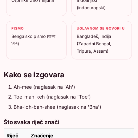
Otprilike 280 milijuna
Indoarijski
(indoeuropski)
PISMO
UGLAVNOM SE GOVORI U
Bengalsko pismo (বাংলা
Bangladeš, Indija
লিপি)
(Zapadni Bengal,
Tripura, Assam)
Kako se izgovara
Ah-mee (naglasak na 'Ah')
Toe-mah-keh (naglasak na 'Toe')
Bha-loh-bah-shee (naglasak na 'Bha')
Što svaka riječ znači
Riječ
Značenje