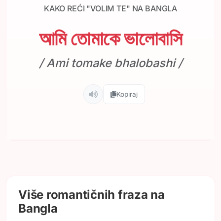
KAKO REĆI "VOLIM TE" NA BANGLA
আমি তোমাকে ভালোবাসি
/ Ami tomake bhalobashi /
Kopiraj
Više romantičnih fraza na
Bangla