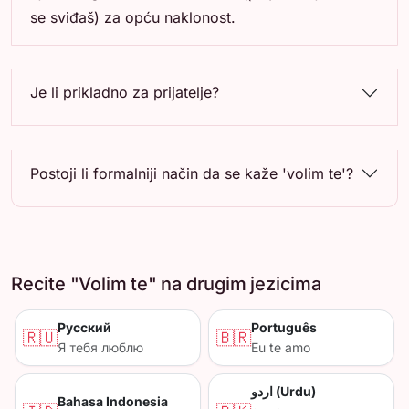
se sviđaš) za opću naklonost.
Je li prikladno za prijatelje?
Postoji li formalniji način da se kaže 'volim te'?
Recite "Volim te" na drugim jezicima
Русский
Português
🇷🇺
🇧🇷
Я тебя люблю
Eu te amo
اردو (Urdu)
Bahasa Indonesia