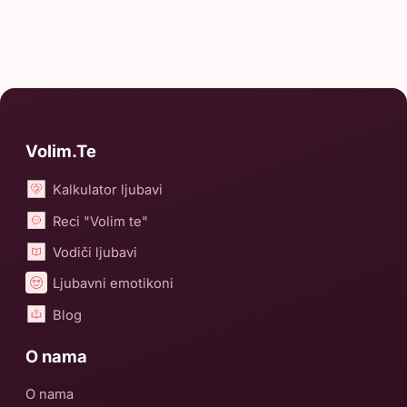
Volim.Te
Kalkulator ljubavi
Reci "Volim te"
Vodiči ljubavi
Ljubavni emotikoni
Blog
O nama
O nama