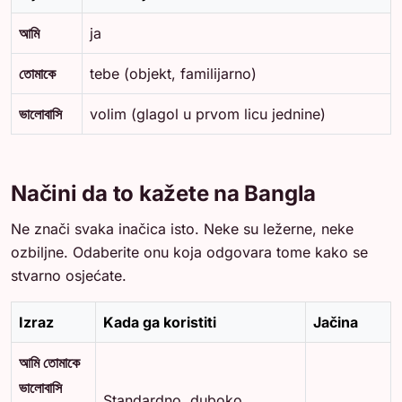
আমি
ja
তোমাকে
tebe (objekt, familijarno)
ভালোবাসি
volim (glagol u prvom licu jednine)
Načini da to kažete na Bangla
Ne znači svaka inačica isto. Neke su ležerne, neke
ozbiljne. Odaberite onu koja odgovara tome kako se
stvarno osjećate.
Izraz
Kada ga koristiti
Jačina
আমি তোমাকে
ভালোবাসি
Standardno, duboko