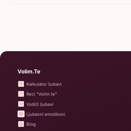
Volim.Te
Kalkulator ljubavi
Reci "Volim te"
Vodiči ljubavi
Ljubavni emotikoni
Blog