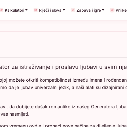
Kalkulatori
Riječi i slova
Zabava i igre
Prilike
or za istraživanje i proslavu ljubavi u svim nj
kojoj možete otkriti kompatibilnost između imena i rođendan
mo da je ljubav univerzalni jezik, a naši alati su dizajniran
avi, da dobijete dašak romantike iz našeg Generatora ljubav
vas nasmijati.
svom vremenu ovdje i pronaći nove načine za dijeljenje ljuba