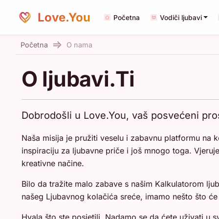
Love.You
Početna
Vodiči ljubavi
Početna
O nama
O ljubavi.Ti
Dobrodošli u Love.You, vaš posvećeni prost
Naša misija je pružiti veselu i zabavnu platformu na 
inspiraciju za ljubavne priče i još mnogo toga. Vjeruje
kreativne načine.
Bilo da tražite malo zabave s našim Kalkulatorom ljub
našeg Ljubavnog kolačića sreće, imamo nešto što će 
Hvala što ste posjetili. Nadamo se da ćete uživati u 