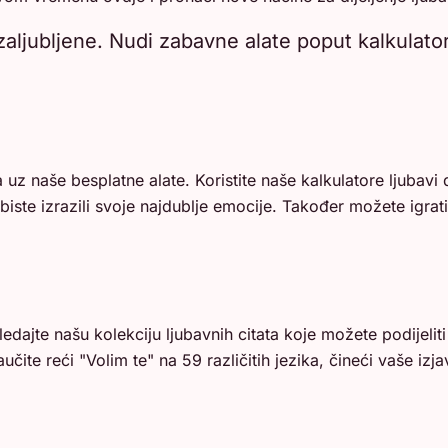
aljubljene. Nudi zabavne alate poput kalkulatora
a uz naše besplatne alate. Koristite naše kalkulatore ljubavi 
 biste izrazili svoje najdublje emocije. Također možete igra
gledajte našu kolekciju ljubavnih citata koje možete podije
ite reći "Volim te" na 59 različitih jezika, čineći vaše izja