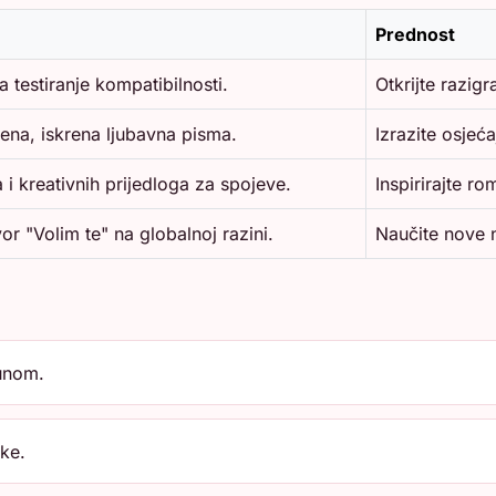
Prednost
a testiranje kompatibilnosti.
Otkrijte razig
vena, iskrena ljubavna pisma.
Izrazite osjeća
a i kreativnih prijedloga za spojeve.
Inspirirajte ro
or "Volim te" na globalnoj razini.
Naučite nove n
čunom.
ke.