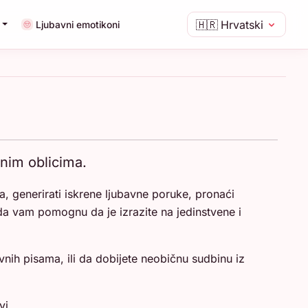
🇭🇷
Hrvatski
Ljubavni emotikoni
enim oblicima.
a, generirati iskrene ljubavne poruke, pronaći
i da vam pomognu da je izrazite na jedinstvene i
nih pisama, ili da dobijete neobičnu sudbinu iz
vi.