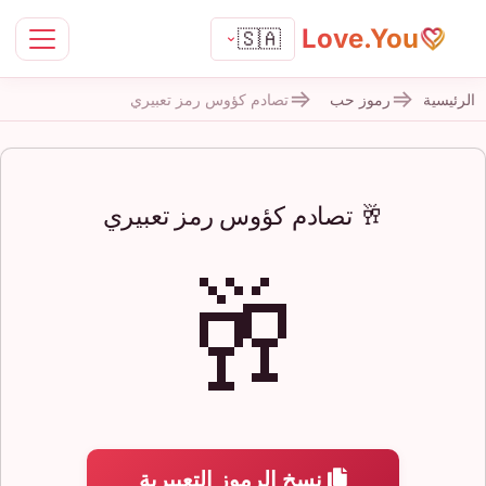
Love.You
🇸🇦
الرئيسية
رموز حب
تصادم كؤوس رمز تعبيري
🥂 تصادم كؤوس رمز تعبيري
🥂
نسخ الرموز التعبيرية