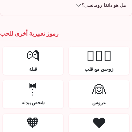
هل هو دائمًا رومانسي؟
رموز تعبيرية أخرى للحب
💏
👩‍❤️‍👨
زوجين مع قلب
قبلة
🤵
👰
عروس
شخص ببدلة
🧡
❤️