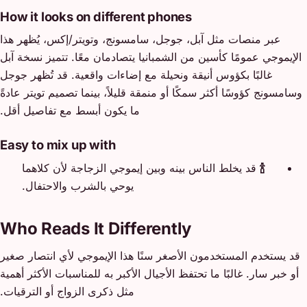
How it looks on different phones
عبر منصات مثل آبل، جوجل، سامسونج، وتويتر/إكس، يُظهر هذا
الإيموجي عمومًا كأسين من الشمبانيا يتصادمان معًا. تتميز نسخة آبل
غالبًا بكؤوس أنيقة ونحيلة مع إضاءات واقعية. قد تُظهر جوجل
وسامسونج كؤوسًا أكثر سمكًا أو منمقة قليلاً، بينما تصميم تويتر عادةً
ما يكون أبسط مع تفاصيل أقل.
Easy to mix up with
🍾
قد يخلط الناس بينه وبين إيموجي الزجاجة لأن كلاهما
يوحي بالشرب والاحتفال.
Who Reads It Differently
قد يستخدم المستخدمون الأصغر سنًا هذا الإيموجي لأي انتصار صغير
أو خبر سار. غالبًا ما تحتفظ الأجيال الأكبر به للمناسبات الأكثر أهمية
مثل ذكرى الزواج أو الترقيات.