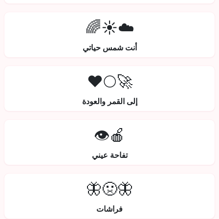
☁️☀️🌈
أنت شمس حياتي
🚀🌕❤️
إلى القمر والعودة
🍎👁️
تفاحة عيني
🦋🤢🦋
فراشات