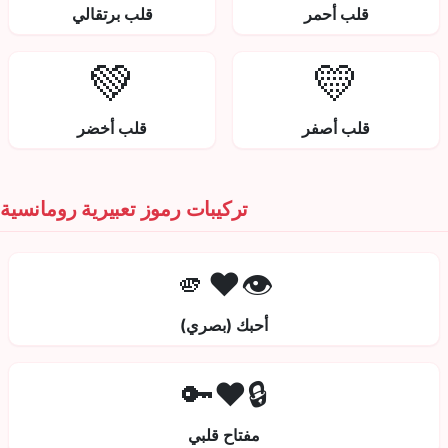
قلب أحمر
قلب برتقالي
💚
💛
قلب أصفر
قلب أخضر
تركيبات رموز تعبيرية رومانسية
👁️❤️🫵
أحبك (بصري)
🔒❤️🔑
مفتاح قلبي