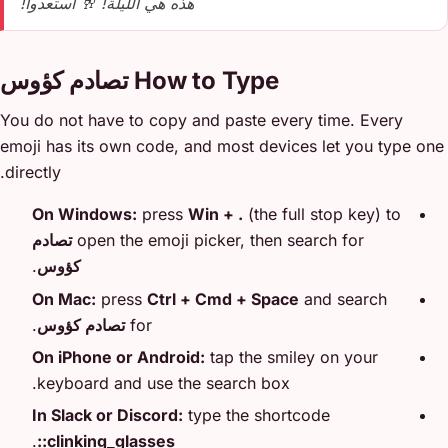
هذه هي الليلة! 🥂 استعدوا!
How to Type تصادم كؤوس
You do not have to copy and paste every time. Every
emoji has its own code, and most devices let you type one
directly.
On Windows:
press
Win + .
(the full stop key) to
open the emoji picker, then search for
تصادم
كؤوس
.
On Mac:
press
Ctrl + Cmd + Space
and search
for
تصادم كؤوس
.
On iPhone or Android:
tap the smiley on your
keyboard and use the search box.
In Slack or Discord:
type the shortcode
.
:clinking_glasses: