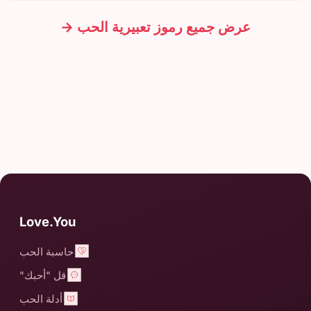
عرض جميع رموز تعبيرية الحب →
Love.You
حاسبة الحب
قل "أحبك"
أدلة الحب