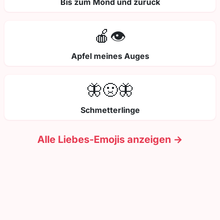
Bis zum Mond und zurück
🍎👁️
Apfel meines Auges
🦋🤢🦋
Schmetterlinge
Alle Liebes-Emojis anzeigen →