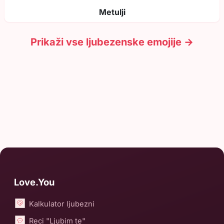
Metulji
Prikaži vse ljubezenske emojije →
Love.You
Kalkulator ljubezni
Reci "Ljubim te"