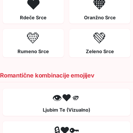
❤️
🧡
Rdeče Srce
Oranžno Srce
💛
💚
Rumeno Srce
Zeleno Srce
Romantične kombinacije emojijev
👁️❤️🫵
Ljubim Te (Vizualno)
🔒❤️🔑