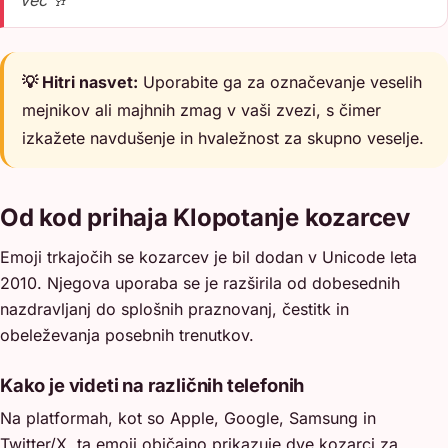
več 🥂
💡 Hitri nasvet:
Uporabite ga za označevanje veselih
mejnikov ali majhnih zmag v vaši zvezi, s čimer
izkažete navdušenje in hvaležnost za skupno veselje.
Od kod prihaja Klopotanje kozarcev
Emoji trkajočih se kozarcev je bil dodan v Unicode leta
2010. Njegova uporaba se je razširila od dobesednih
nazdravljanj do splošnih praznovanj, čestitk in
obeleževanja posebnih trenutkov.
Kako je videti na različnih telefonih
Na platformah, kot so Apple, Google, Samsung in
Twitter/X, ta emoji običajno prikazuje dve kozarci za