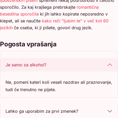
ljubezenskih pisem
spremeni nekaj podrobnosti v celotno
sporočilo. Za kaj krajšega prebrskajte
romantična
besedilna sporočila
ki jih lahko kopirate neposredno v
klepet, ali se naučite
kako reči "ljubim te" v več kot 60
jezikih
če oseba, ki ji pišete, govori drug jezik.
Pogosta vprašanja
Je samo za alkohol?
Ne, pomeni kateri koli veseli nazdrav ali praznovanje,
tudi če trenutno ne pijete.
Lahko ga uporabim za prvi zmenek?