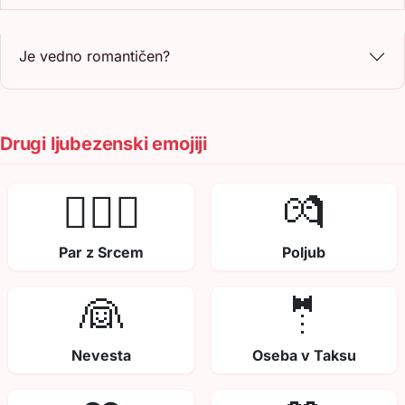
Je vedno romantičen?
Drugi ljubezenski emojiji
👩‍❤️‍👨
💏
Par z Srcem
Poljub
👰
🤵
Nevesta
Oseba v Taksu