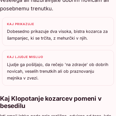
posebnemu trenutku.
KAJ PRIKAZUJE
Dobesedno prikazuje dva visoka, bistra kozarca za
šampanjec, ki se trčita, z mehurčki v njih.
KAJ LJUDJE MISLIJO
Ljudje ga pošiljajo, da rečejo 'na zdravje' ob dobrih
novicah, veselih trenutkih ali ob praznovanju
mejnika v zvezi.
Kaj Klopotanje kozarcev pomeni v
besedilu
Isti emoji lahko pade zelo različno, odvisno od tega, kdo