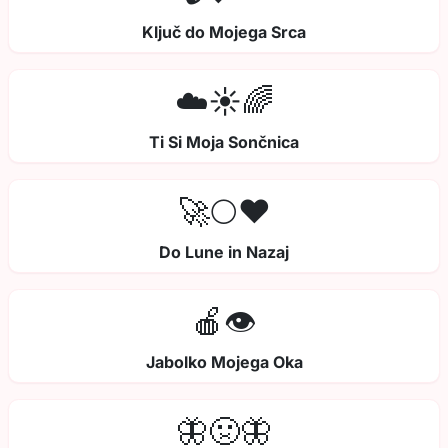
Ključ do Mojega Srca
☁️☀️🌈
Ti Si Moja Sončnica
🚀🌕❤️
Do Lune in Nazaj
🍎👁️
Jabolko Mojega Oka
🦋🤢🦋