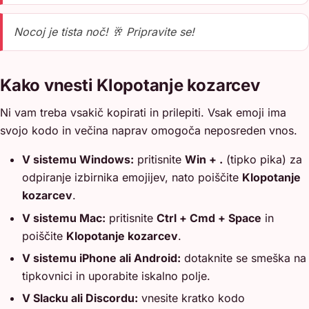
Nocoj je tista noč! 🥂 Pripravite se!
Kako vnesti Klopotanje kozarcev
Ni vam treba vsakič kopirati in prilepiti. Vsak emoji ima
svojo kodo in večina naprav omogoča neposreden vnos.
V sistemu Windows:
pritisnite
Win + .
(tipko pika) za
odpiranje izbirnika emojijev, nato poiščite
Klopotanje
kozarcev
.
V sistemu Mac:
pritisnite
Ctrl + Cmd + Space
in
poiščite
Klopotanje kozarcev
.
V sistemu iPhone ali Android:
dotaknite se smeška na
tipkovnici in uporabite iskalno polje.
V Slacku ali Discordu:
vnesite kratko kodo