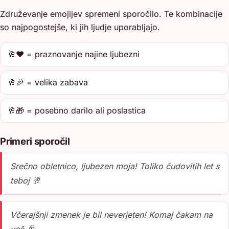
Združevanje emojijev spremeni sporočilo. Te kombinacije
so najpogostejše, ki jih ljudje uporabljajo.
🥂❤️ = praznovanje najine ljubezni
🥂🎉 = velika zabava
🥂🎁 = posebno darilo ali poslastica
Primeri sporočil
Srečno obletnico, ljubezen moja! Toliko čudovitih let s
teboj 🥂
Včerajšnji zmenek je bil neverjeten! Komaj čakam na