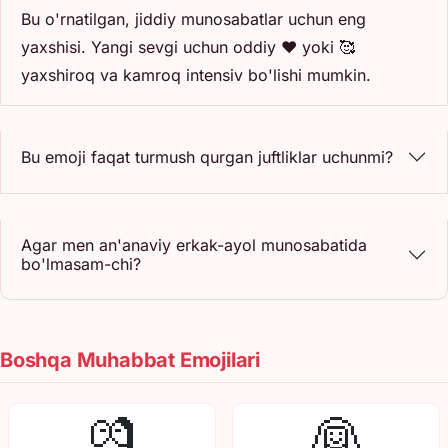
Bu o'rnatilgan, jiddiy munosabatlar uchun eng
yaxshisi. Yangi sevgi uchun oddiy ❤️ yoki 🥰
yaxshiroq va kamroq intensiv bo'lishi mumkin.
Bu emoji faqat turmush qurgan juftliklar uchunmi?
Agar men an'anaviy erkak-ayol munosabatida
bo'lmasam-chi?
Boshqa Muhabbat Emojilari
💏
👰