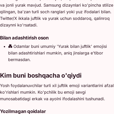
va jonli yurak mavjud. Samsung dizaynlari ko'pincha stilize
qilingan, ba'zan turli soch ranglari yoki yuz ifodalari bilan.
Twitter/X ikkala juftlik va yurak uchun soddaroq, qalinroq
dizaynni ko'rsatadi.
Bilan adashtirish oson
💑
Odamlar buni umumiy 'Yurak bilan juftlik' emojisi
bilan adashtirishlari mumkin, aniq jinslarga e'tibor
bermasdan.
Kim buni boshqacha o'qiydi
Yosh foydalanuvchilar turli xil juftlik emoji variantlarini afzal
ko'rishlari mumkin. Ko'pchilik bu emoji sevgi
munosabatidagi erkak va ayolni ifodalashini tushunadi.
Yozilmagan qoidalar