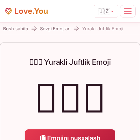
Love.You
🇺🇿
Bosh sahifa
Sevgi Emojilari
Yurakli Juftlik Emoji
👩‍❤️‍👨 Yurakli Juftlik Emoji
👩‍❤️‍👨
Emojini nusxalash