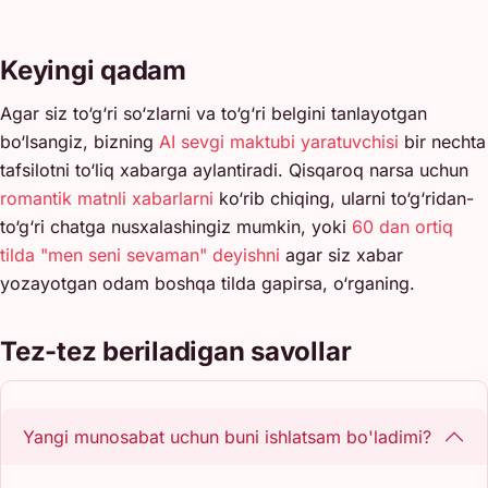
Keyingi qadam
Agar siz to‘g‘ri so‘zlarni va to‘g‘ri belgini tanlayotgan
bo‘lsangiz, bizning
AI sevgi maktubi yaratuvchisi
bir nechta
tafsilotni to‘liq xabarga aylantiradi. Qisqaroq narsa uchun
romantik matnli xabarlarni
ko‘rib chiqing, ularni to‘g‘ridan-
to‘g‘ri chatga nusxalashingiz mumkin, yoki
60 dan ortiq
tilda "men seni sevaman" deyishni
agar siz xabar
yozayotgan odam boshqa tilda gapirsa, o‘rganing.
Tez-tez beriladigan savollar
Yangi munosabat uchun buni ishlatsam bo'ladimi?