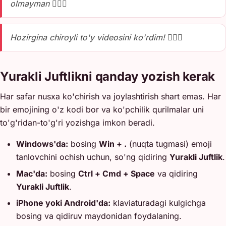
olmayman 👩‍❤️‍👨
Hozirgina chiroyli to'y videosini ko'rdim! 👩‍❤️‍👨
Yurakli Juftlikni qanday yozish kerak
Har safar nusxa ko'chirish va joylashtirish shart emas. Har
bir emojining o'z kodi bor va ko'pchilik qurilmalar uni
to'g'ridan-to'g'ri yozishga imkon beradi.
Windows'da:
bosing
Win + .
(nuqta tugmasi) emoji
tanlovchini ochish uchun, so'ng qidiring
Yurakli Juftlik
.
Mac'da:
bosing
Ctrl + Cmd + Space
va qidiring
Yurakli Juftlik
.
iPhone yoki Android'da:
klaviaturadagi kulgichga
bosing va qidiruv maydonidan foydalaning.