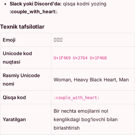
Slack yoki Discord'da:
qisqa kodni yozing
:couple_with_heart:
.
Texnik tafsilotlar
Emoji
👩‍❤️‍👨
Unicode kod
U+1F469 U+2764 U+1F468
nuqtasi
Rasmiy Unicode
Woman, Heavy Black Heart, Man
nomi
Qisqa kod
:couple_with_heart:
Bir nechta emojilarni nol
Yaratilgan
kenglikdagi bog‘lovchi bilan
birlashtirish