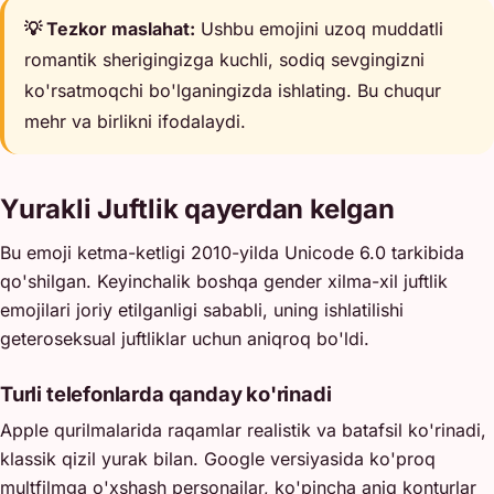
💡 Tezkor maslahat:
Ushbu emojini uzoq muddatli
romantik sherigingizga kuchli, sodiq sevgingizni
ko'rsatmoqchi bo'lganingizda ishlating. Bu chuqur
mehr va birlikni ifodalaydi.
Yurakli Juftlik qayerdan kelgan
Bu emoji ketma-ketligi 2010-yilda Unicode 6.0 tarkibida
qo'shilgan. Keyinchalik boshqa gender xilma-xil juftlik
emojilari joriy etilganligi sababli, uning ishlatilishi
geteroseksual juftliklar uchun aniqroq bo'ldi.
Turli telefonlarda qanday ko'rinadi
Apple qurilmalarida raqamlar realistik va batafsil ko'rinadi,
klassik qizil yurak bilan. Google versiyasida ko'proq
multfilmga o'xshash personajlar, ko'pincha aniq konturlar