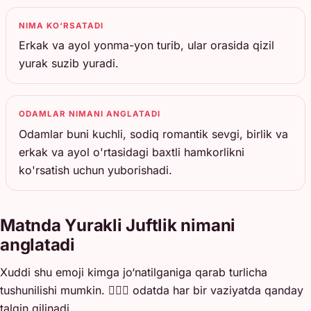
NIMA KO‘RSATADI
Erkak va ayol yonma-yon turib, ular orasida qizil
yurak suzib yuradi.
ODAMLAR NIMANI ANGLATADI
Odamlar buni kuchli, sodiq romantik sevgi, birlik va
erkak va ayol o'rtasidagi baxtli hamkorlikni
ko'rsatish uchun yuborishadi.
Matnda Yurakli Juftlik nimani
anglatadi
Xuddi shu emoji kimga jo‘natilganiga qarab turlicha
tushunilishi mumkin. 👩‍❤️‍👨 odatda har bir vaziyatda qanday
talqin qilinadi.