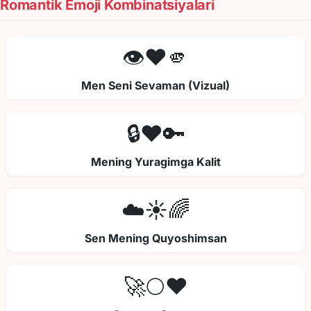
Romantik Emoji Kombinatsiyalari
👁️❤️🫵
Men Seni Sevaman (Vizual)
🔒❤️🔑
Mening Yuragimga Kalit
☁️☀️🌈
Sen Mening Quyoshimsan
🚀🌕❤️