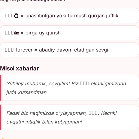
👩‍❤️‍👨💍 = unashtirilgan yoki turmush qurgan juftlik
👩‍❤️‍👨🏡 = birga uy qurish
👩‍❤️‍👨 forever = abadiy davom etadigan sevgi
Misol xabarlar
Yubiley muborak, sevgilim! Biz 👩‍❤️‍👨 ekanligimizdan
juda xursandman
Faqat biz haqimizda o'ylayapman, 👩‍❤️‍👨. Kechki
ovqatni intiqlik bilan kutyapman!