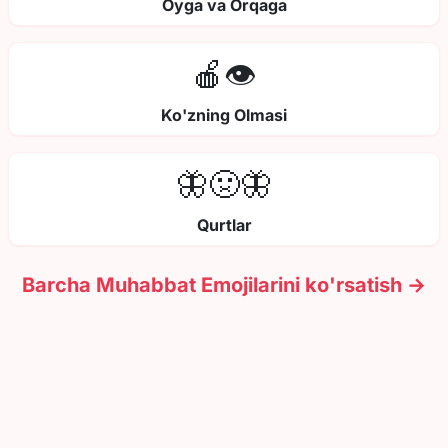
Oyga va Orqaga
🍎👁️
Ko'zning Olmasi
🦋🤢🦋
Qurtlar
Barcha Muhabbat Emojilarini ko'rsatish →