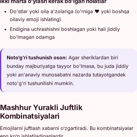
Ikki marta o‘ylash kerak bo‘lgan holatlar
Do'stlar yoki oila a'zolariga (o'rniga ❤️ yoki boshqa
oilaviy emoji ishlating)
Endigina uchrashishni boshlagan yoki hali jiddiy
bo'lmagan odamga
Noto‘g‘ri tushunish oson:
Agar sheriklardan biri
bunday majburiyatga tayyor bo'lmasa, bu juda jiddiy
yoki an'anaviy munosabatni nazarda tutayotgandek
noto'g'ri tushunilishi mumkin.
Mashhur Yurakli Juftlik
Kombinatsiyalari
Emojilarni juftlash xabarni o‘zgartiradi. Bu kombinatsiyalar
eng ko‘p ishlatiladiganlardir.