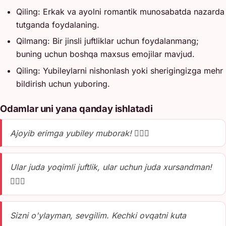
Qiling: Erkak va ayolni romantik munosabatda nazarda
tutganda foydalaning.
Qilmang: Bir jinsli juftliklar uchun foydalanmang;
buning uchun boshqa maxsus emojilar mavjud.
Qiling: Yubileylarni nishonlash yoki sherigingizga mehr
bildirish uchun yuboring.
Odamlar uni yana qanday ishlatadi
Ajoyib erimga yubiley muborak! 👩‍❤️‍👨
Ular juda yoqimli juftlik, ular uchun juda xursandman!
👩‍❤️‍👨
Sizni o'ylayman, sevgilim. Kechki ovqatni kuta