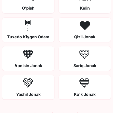
O'pish
Kelin
🤵
❤️
Tuxedo Kiygan Odam
Qizil Jonak
🧡
💛
Apelsin Jonak
Sariq Jonak
💚
💙
Yashil Jonak
Ko'k Jonak