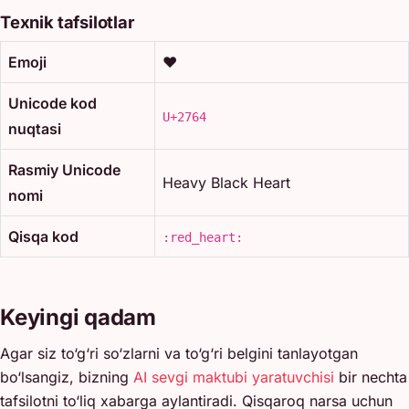
Texnik tafsilotlar
Emoji
❤️
Unicode kod
U+2764
nuqtasi
Rasmiy Unicode
Heavy Black Heart
nomi
Qisqa kod
:red_heart:
Keyingi qadam
Agar siz to‘g‘ri so‘zlarni va to‘g‘ri belgini tanlayotgan
bo‘lsangiz, bizning
AI sevgi maktubi yaratuvchisi
bir nechta
tafsilotni to‘liq xabarga aylantiradi. Qisqaroq narsa uchun