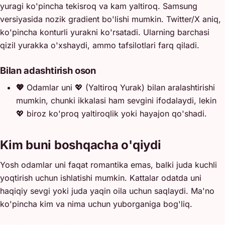
yuragi ko'pincha tekisroq va kam yaltiroq. Samsung
versiyasida nozik gradient bo'lishi mumkin. Twitter/X aniq,
ko'pincha konturli yurakni ko'rsatadi. Ularning barchasi
qizil yurakka o'xshaydi, ammo tafsilotlari farq qiladi.
Bilan adashtirish oson
💖
Odamlar uni 💖 (Yaltiroq Yurak) bilan aralashtirishi
mumkin, chunki ikkalasi ham sevgini ifodalaydi, lekin
💖 biroz ko'proq yaltiroqlik yoki hayajon qo'shadi.
Kim buni boshqacha o'qiydi
Yosh odamlar uni faqat romantika emas, balki juda kuchli
yoqtirish uchun ishlatishi mumkin. Kattalar odatda uni
haqiqiy sevgi yoki juda yaqin oila uchun saqlaydi. Ma'no
ko'pincha kim va nima uchun yuborganiga bog'liq.