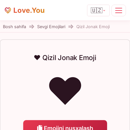
Love.You
🇺🇿
Bosh sahifa
Sevgi Emojilari
Qizil Jonak Emoji
❤️ Qizil Jonak Emoji
❤️
Emojini nusxalash