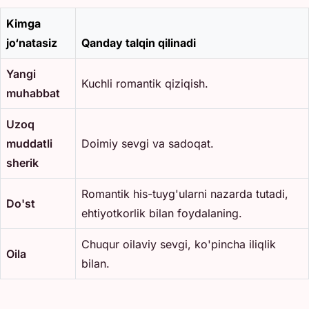
Kimga
jo‘natasiz
Qanday talqin qilinadi
Yangi
Kuchli romantik qiziqish.
muhabbat
Uzoq
muddatli
Doimiy sevgi va sadoqat.
sherik
Romantik his-tuyg'ularni nazarda tutadi,
Do'st
ehtiyotkorlik bilan foydalaning.
Chuqur oilaviy sevgi, ko'pincha iliqlik
Oila
bilan.