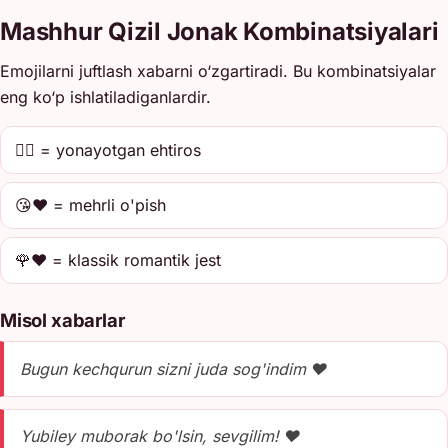
Mashhur Qizil Jonak Kombinatsiyalari
Emojilarni juftlash xabarni o‘zgartiradi. Bu kombinatsiyalar
eng ko‘p ishlatiladiganlardir.
❤️‍🔥 = yonayotgan ehtiros
😘❤️ = mehrli o'pish
🌹❤️ = klassik romantik jest
Misol xabarlar
Bugun kechqurun sizni juda sog'indim ❤️
Yubiley muborak bo'lsin, sevgilim! ❤️