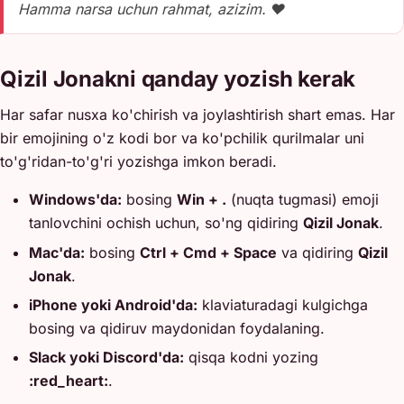
Hamma narsa uchun rahmat, azizim. ❤️
Qizil Jonakni qanday yozish kerak
Har safar nusxa ko'chirish va joylashtirish shart emas. Har
bir emojining o'z kodi bor va ko'pchilik qurilmalar uni
to'g'ridan-to'g'ri yozishga imkon beradi.
Windows'da:
bosing
Win + .
(nuqta tugmasi) emoji
tanlovchini ochish uchun, so'ng qidiring
Qizil Jonak
.
Mac'da:
bosing
Ctrl + Cmd + Space
va qidiring
Qizil
Jonak
.
iPhone yoki Android'da:
klaviaturadagi kulgichga
bosing va qidiruv maydonidan foydalaning.
Slack yoki Discord'da:
qisqa kodni yozing
:red_heart:
.