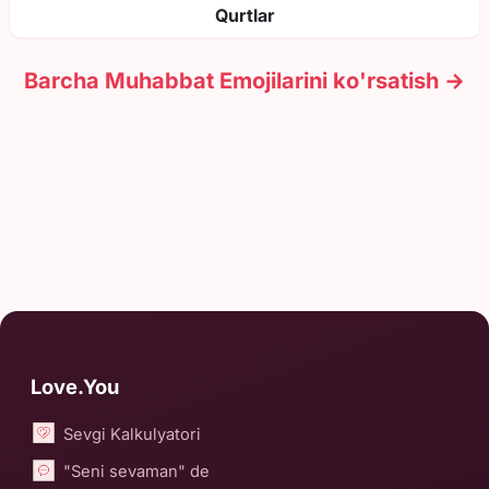
Qurtlar
Barcha Muhabbat Emojilarini ko'rsatish →
Love.You
Sevgi Kalkulyatori
"Seni sevaman" de