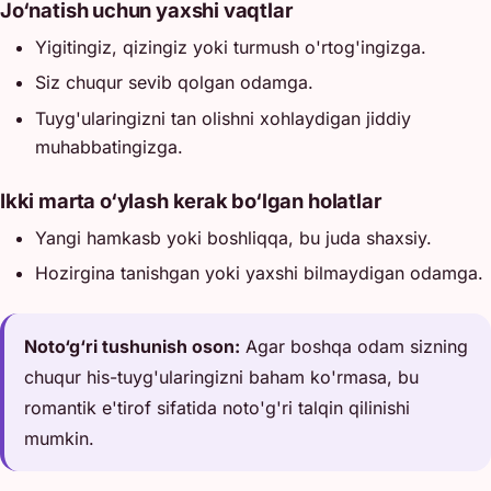
Jo‘natish uchun yaxshi vaqtlar
Yigitingiz, qizingiz yoki turmush o'rtog'ingizga.
Siz chuqur sevib qolgan odamga.
Tuyg'ularingizni tan olishni xohlaydigan jiddiy
muhabbatingizga.
Ikki marta o‘ylash kerak bo‘lgan holatlar
Yangi hamkasb yoki boshliqqa, bu juda shaxsiy.
Hozirgina tanishgan yoki yaxshi bilmaydigan odamga.
Noto‘g‘ri tushunish oson:
Agar boshqa odam sizning
chuqur his-tuyg'ularingizni baham ko'rmasa, bu
romantik e'tirof sifatida noto'g'ri talqin qilinishi
mumkin.