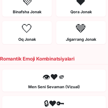
💜
🖤
Binafsha Jonak
Qora Jonak
🤍
🤎
Oq Jonak
Jigarrang Jonak
Romantik Emoji Kombinatsiyalari
👁️❤️🫵
Men Seni Sevaman (Vizual)
🔒❤️🔑