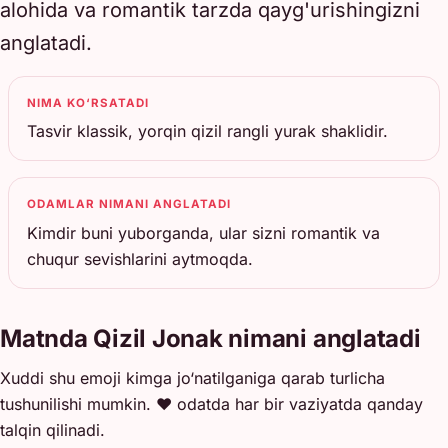
alohida va romantik tarzda qayg'urishingizni
anglatadi.
NIMA KO‘RSATADI
Tasvir klassik, yorqin qizil rangli yurak shaklidir.
ODAMLAR NIMANI ANGLATADI
Kimdir buni yuborganda, ular sizni romantik va
chuqur sevishlarini aytmoqda.
Matnda Qizil Jonak nimani anglatadi
Xuddi shu emoji kimga jo‘natilganiga qarab turlicha
tushunilishi mumkin. ❤️ odatda har bir vaziyatda qanday
talqin qilinadi.