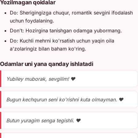
Yozilmagan qoidalar
Do: Sherigingizga chuqur, romantik sevgini ifodalash
uchun foydalaning.
Don't: Hozirgina tanishgan odamga yubormang.
Do: Kuchli mehrni ko'rsatish uchun yaqin oila
a'zolaringiz bilan baham ko'ring.
Odamlar uni yana qanday ishlatadi
Yubiley muborak, sevgilim! ❤️
Bugun kechqurun seni ko'rishni kuta olmayman. ❤️
Butun yuragim senga tegishli. ❤️