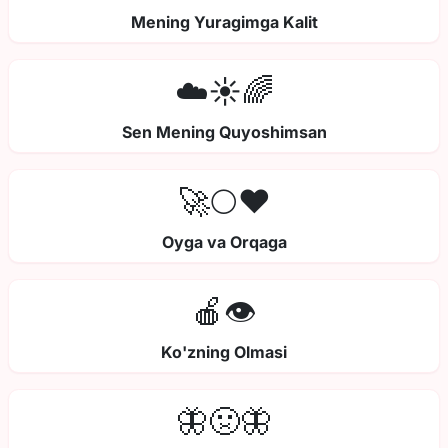
Mening Yuragimga Kalit
☁️☀️🌈
Sen Mening Quyoshimsan
🚀🌕❤️
Oyga va Orqaga
🍎👁️
Ko'zning Olmasi
🦋🤢🦋