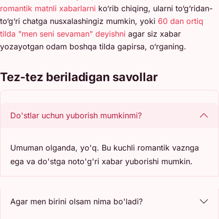
romantik matnli xabarlarni
ko‘rib chiqing, ularni to‘g‘ridan-
to‘g‘ri chatga nusxalashingiz mumkin, yoki
60 dan ortiq
tilda "men seni sevaman" deyishni
agar siz xabar
yozayotgan odam boshqa tilda gapirsa, o‘rganing.
Tez-tez beriladigan savollar
Do'stlar uchun yuborish mumkinmi?
Umuman olganda, yo'q. Bu kuchli romantik vaznga
ega va do'stga noto'g'ri xabar yuborishi mumkin.
Agar men birini olsam nima bo'ladi?