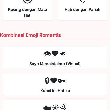
Kucing dengan Mata
Hati dengan Panah
Hati
Kombinasi Emoji Romantis
👁️❤️🫵
Saya Mencintaimu (Visual)
🔒❤️🔑
Kunci ke Hatiku
☁️☀️🌈