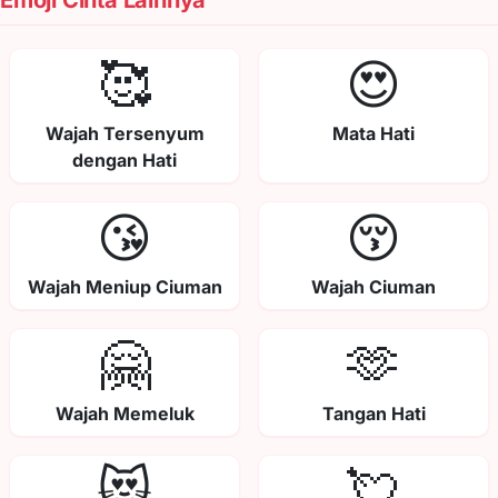
Emoji Cinta Lainnya
🥰
😍
Wajah Tersenyum
Mata Hati
dengan Hati
😘
😚
Wajah Meniup Ciuman
Wajah Ciuman
🤗
🫶
Wajah Memeluk
Tangan Hati
😻
💘