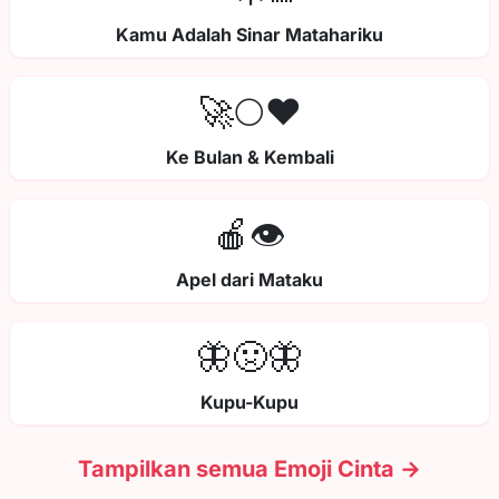
Kamu Adalah Sinar Matahariku
🚀🌕❤️
Ke Bulan & Kembali
🍎👁️
Apel dari Mataku
🦋🤢🦋
Kupu-Kupu
Tampilkan semua Emoji Cinta →