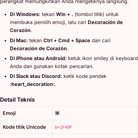
perangkat memungkinkan Anda mengetiknya langsung.
Di Windows:
tekan
Win + .
(tombol titik) untuk
membuka pemilih emoji, lalu cari
Decoración de
Corazón
.
Di Mac:
tekan
Ctrl + Cmd + Space
dan cari
Decoración de Corazón
.
Di iPhone atau Android:
ketuk ikon smiley di keyboard
Anda dan gunakan kotak pencarian.
Di Slack atau Discord:
ketik kode pendek
:heart_decoration:
.
Detail Teknis
Emoji
💟
Kode titik Unicode
U+1F49F