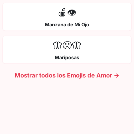
🍎👁️
Manzana de Mi Ojo
🦋🤢🦋
Mariposas
Mostrar todos los Emojis de Amor →