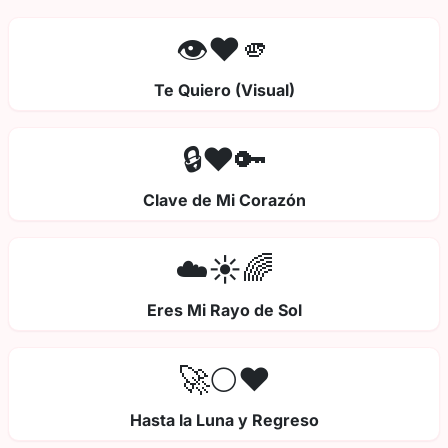
👁️❤️🫵
Te Quiero (Visual)
🔒❤️🔑
Clave de Mi Corazón
☁️☀️🌈
Eres Mi Rayo de Sol
🚀🌕❤️
Hasta la Luna y Regreso